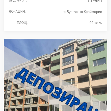
ВИД ИМОТ:
СТУДИО
ЛОКАЦИЯ:
гр.Бургас, кв.Крайморие
44 кв.м.
ПЛОЩ: