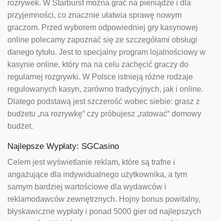
rozrywek. W Starburst można grać na pieniądze i dla
przyjemności, co znacznie ułatwia sprawę nowym
graczom. Przed wyborem odpowiedniej gry kasynowej
online polecamy zapoznać się ze szczegółami obsługi
danego tytułu. Jest to specjalny program lojalnościowy w
kasynie online, który ma na celu zachęcić graczy do
regularnej rozgrywki. W Polsce istnieją różne rodzaje
regulowanych kasyn, zarówno tradycyjnych, jak i online.
Dlatego podstawą jest szczerość wobec siebie: grasz z
budżetu „na rozrywkę“ czy próbujesz „ratować“ domowy
budżet.
Najlepsze Wypłaty: SGCasino
Celem jest wyświetlanie reklam, które są trafne i
angażujące dla indywidualnego użytkownika, a tym
samym bardziej wartościowe dla wydawców i
reklamodawców zewnętrznych. Hojny bonus powitalny,
błyskawiczne wypłaty i ponad 5000 gier od najlepszych