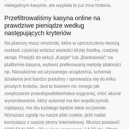
nielegalnym kasynie, ale wypłata to już inna historia.
Przefiltrowaliśmy kasyna online na
prawdziwe pieniądze według
następujących kryteriów
Na planszy masz mnożniki, które w uproszczeniu tworzą
rozkład: częściej widzisz wartości bliżej środka, rzadziej
skraje. Przejdź do sekcji „Kasjer“ lub „Bankowość“ na
platformie kasyna, wybierz preferowaną metodę płatności
np. Niezależnie od używanego urządzenia, schemat
działania jest bardzo podobny i sprowadza się do kilku
prostych kroków. Jest to bowiem nic innego jak
zwiększanie prawdopodobieństwa wygranej, choć akurat
wysondowanie, który automat ma ten współczynnik
najlepszy, nie dla każdego będzie takie oczywiste.
Wyrażasz zgodę na nasze pliki cookie, jeśli nadal
korzystasz z naszej strony internetowej. Musisz postawić