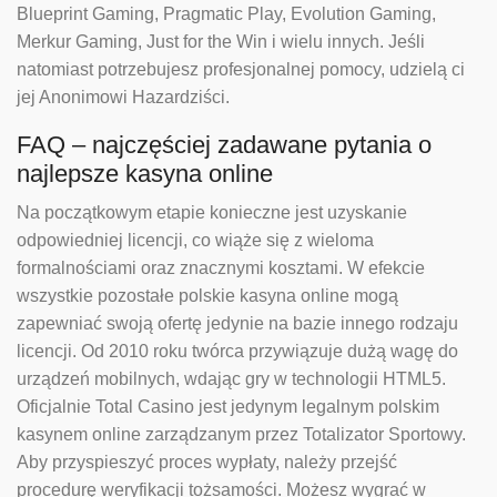
Blueprint Gaming, Pragmatic Play, Evolution Gaming,
Merkur Gaming, Just for the Win i wielu innych. Jeśli
natomiast potrzebujesz profesjonalnej pomocy, udzielą ci
jej Anonimowi Hazardziści.
FAQ – najczęściej zadawane pytania o
najlepsze kasyna online
Na początkowym etapie konieczne jest uzyskanie
odpowiedniej licencji, co wiąże się z wieloma
formalnościami oraz znacznymi kosztami. W efekcie
wszystkie pozostałe polskie kasyna online mogą
zapewniać swoją ofertę jedynie na bazie innego rodzaju
licencji. Od 2010 roku twórca przywiązuje dużą wagę do
urządzeń mobilnych, wdając gry w technologii HTML5.
Oficjalnie Total Casino jest jedynym legalnym polskim
kasynem online zarządzanym przez Totalizator Sportowy.
Aby przyspieszyć proces wypłaty, należy przejść
procedurę weryfikacji tożsamości. Możesz wygrać w