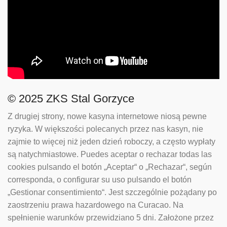
© 2025 ZKS Stal Gorzyce
Z drugiej strony, nowe kasyna internetowe niosą pewne
ryzyka. W większości polecanych przez nas kasyn, nie
zajmie to więcej niż jeden dzień roboczy, a często wypłaty
są natychmiastowe. Puedes aceptar o rechazar todas las
cookies pulsando el botón „Aceptar“ o „Rechazar“, según
corresponda, o configurar su uso pulsando el botón
„Gestionar consentimiento“. Jest szczególnie pożądany po
zaostrzeniu prawa hazardowego na Curacao. Na
spełnienie warunków przewidziano 5 dni. Założone przez