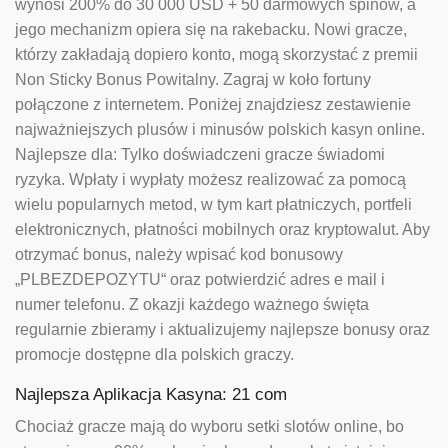
wynosi 200% do 30 000 USD + 50 darmowych spinów, a
jego mechanizm opiera się na rakebacku. Nowi gracze,
którzy zakładają dopiero konto, mogą skorzystać z premii
Non Sticky Bonus Powitalny. Zagraj w koło fortuny
połączone z internetem. Poniżej znajdziesz zestawienie
najważniejszych plusów i minusów polskich kasyn online.
Najlepsze dla: Tylko doświadczeni gracze świadomi
ryzyka. Wpłaty i wypłaty możesz realizować za pomocą
wielu popularnych metod, w tym kart płatniczych, portfeli
elektronicznych, płatności mobilnych oraz kryptowalut. Aby
otrzymać bonus, należy wpisać kod bonusowy
„PLBEZDEPOZYTU“ oraz potwierdzić adres e mail i
numer telefonu. Z okazji każdego ważnego święta
regularnie zbieramy i aktualizujemy najlepsze bonusy oraz
promocje dostępne dla polskich graczy.
Najlepsza Aplikacja Kasyna: 21 com
Chociaż gracze mają do wyboru setki slotów online, bo