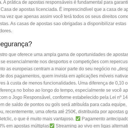
. A prática de apostas responsáveis é fundamental para garanti
 Casa de apostas licenciada. É imprescindível que a casa de a
uma vez que apenas assim você terá todos os seus direitos com
tas. As casas de apostas sao obrigadas a disponibilizar estas
dores.
segurança?
astro que oferece uma ampla gama de oportunidades de apostas
 se essencialmente nos desportos e competições com repercu
o as europeias centram a maior parte do seu negócio no „desp
idade dos pagamentos, quem invista em aplicações móveis nativa
s à custa de menos funcionalidades. Uma diferença de 0,10 o
iferença no bolso ao longo do tempo, especialmente se você a
com o Jogo Responsável, conforme estabelecido pela Lei nº 1
 de saldo de pontos ou gols será atribuída para cada equipe,
u, recentemente, uma oferta até 250€, distribuida por apostas gr
Betclic, o que é muito mais vantajoso.
Pagamento antecipado
0% em apostas múltiplas
Streaming ao vivo em ligas alternat