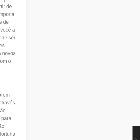
tir de
importa
s de
 você a
ode ser
tes
ra novos
com o
tarem
através
zão
 para
ão
fortuna