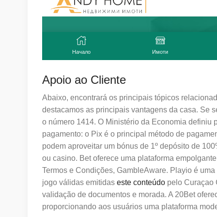
Apoio ao Cliente
Abaixo, encontrará os principais tópicos relaciona
destacamos as principais vantagens da casa. Se sen
o número 1414. O Ministério da Economia definiu pré
pagamento: o Pix é o principal método de pagamen
podem aproveitar um bónus de 1º depósito de 100%
ou casino. Bet oferece uma plataforma empolgante
Termos e Condições, GambleAware. Playio é uma ca
jogo válidas emitidas
este conteúdo
pelo Curaçao 
validação de documentos e morada. A 20Bet oferece
proporcionando aos usuários uma plataforma moder