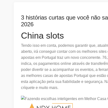
3 histórias curtas que você não 
2026
China slots
Tendo isso em conta, podemos garantir que, atualm
aberto, irá conseguir contar com os melhores sites
apostas em Portugal traz um novo concorrente. 76
indica, os pagamentos online através de transferê
poder divertir se a acompanhar os eventos, a ferra
as melhores casas de apostas Portugal que estão 
esta aplicação pela sua fiabilidade e segurança. N
críquete e muito mais.