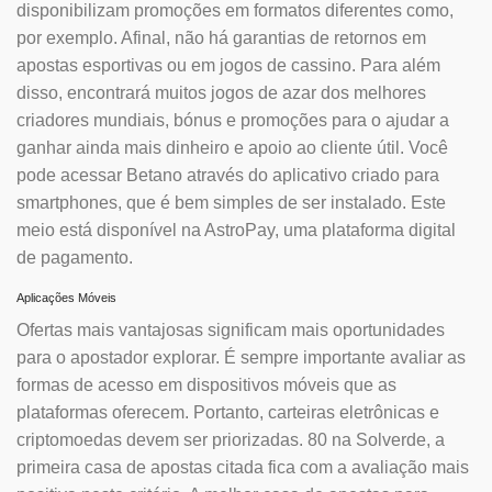
disponibilizam promoções em formatos diferentes como,
por exemplo. Afinal, não há garantias de retornos em
apostas esportivas ou em jogos de cassino. Para além
disso, encontrará muitos jogos de azar dos melhores
criadores mundiais, bónus e promoções para o ajudar a
ganhar ainda mais dinheiro e apoio ao cliente útil. Você
pode acessar Betano através do aplicativo criado para
smartphones, que é bem simples de ser instalado. Este
meio está disponível na AstroPay, uma plataforma digital
de pagamento.
Aplicações Móveis
Ofertas mais vantajosas significam mais oportunidades
para o apostador explorar. É sempre importante avaliar as
formas de acesso em dispositivos móveis que as
plataformas oferecem. Portanto, carteiras eletrônicas e
criptomoedas devem ser priorizadas. 80 na Solverde, a
primeira casa de apostas citada fica com a avaliação mais