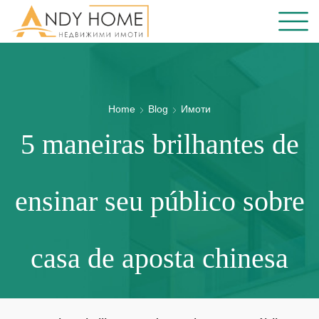
Home
Blog
Имоти
5 maneiras brilhantes de
ensinar seu público sobre
casa de aposta chinesa