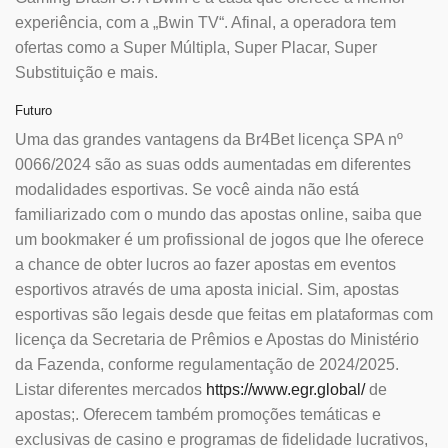
experiência, com a „Bwin TV“. Afinal, a operadora tem
ofertas como a Super Múltipla, Super Placar, Super
Substituição e mais.
Futuro
Uma das grandes vantagens da Br4Bet licença SPA nº
0066/2024 são as suas odds aumentadas em diferentes
modalidades esportivas. Se você ainda não está
familiarizado com o mundo das apostas online, saiba que
um bookmaker é um profissional de jogos que lhe oferece
a chance de obter lucros ao fazer apostas em eventos
esportivos através de uma aposta inicial. Sim, apostas
esportivas são legais desde que feitas em plataformas com
licença da Secretaria de Prêmios e Apostas do Ministério
da Fazenda, conforme regulamentação de 2024/2025.
Listar diferentes mercados
https://www.egr.global/
de
apostas;. Oferecem também promoções temáticas e
exclusivas de casino e programas de fidelidade lucrativos,