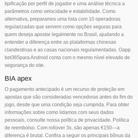
tipificação por perfil de jogador e uma análise técnica a
parâmetros como velocidade e estabilidade. Como
alternativa, preparamos uma lista com 10 operadoras
regularizadas que servem como opções seguras para
quem deseja apostar legalmente no Brasil, ajudando a
entender a diferença entre as plataformas chinesas
clandestinas e as casas nacionais regulamentadas. Oapp
bet365para Android conta com o mesmo nível elevado de
segurança do site.
BIA apex
O pagamento antecipado é um recurso de proteção em
apostas que são consideradas vencedoras antes do fim do
jogo, desde que uma condição seja cumprida. Para obter
informações sobre como lidamos com seus dados
pessoais, consulte nossa política de privacidade. Política
de reembolso. Com rollover 3x, são apenas €150—a
diferença é brutal. Confira a seguir os principais bônus da