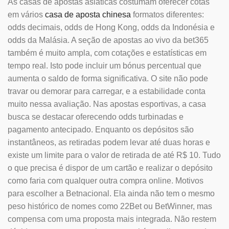
As casas de apostas asiáticas costumam oferecer cotas
em vários
casa de aposta chinesa
formatos diferentes:
odds decimais, odds de Hong Kong, odds da Indonésia e
odds da Malásia. A seção de apostas ao vivo da bet365
também é muito ampla, com cotações e estatísticas em
tempo real. Isto pode incluir um bónus percentual que
aumenta o saldo de forma significativa. O site não pode
travar ou demorar para carregar, e a estabilidade conta
muito nessa avaliação. Nas apostas esportivas, a casa
busca se destacar oferecendo odds turbinadas e
pagamento antecipado. Enquanto os depósitos são
instantâneos, as retiradas podem levar até duas horas e
existe um limite para o valor de retirada de até R$ 10. Tudo
o que precisa é dispor de um cartão e realizar o depósito
como faria com qualquer outra compra online. Motivos
para escolher a Betnacional. Ela ainda não tem o mesmo
peso histórico de nomes como 22Bet ou BetWinner, mas
compensa com uma proposta mais integrada. Não restem