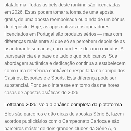
plataforma. Todas as bets deste ranking são licenciadas
em 2026. Estes podem tomar a forma de uma aposta
grátis, de uma aposta reembolsada ou ainda de um bónus
de depósito. Hoje, as apps nativas dos operadores
licenciados em Portugal são produtos sérios — mas com
diferenças reais entre si que só se percebem depois de as
usar durante semanas, não num teste de cinco minutos. A
transparência é a base de tudo o que publicamos. Sua
abordagem autêntica e dedicação contínua a estabelecem
como uma referência confiável e respeitada no campo dos
Casinos, Esportes e e Sports. Esta diferença pode ser
substancial. Por que o interesse em torno das melhores
casas de apostas asiáticas de 2026.
Lottoland 2026: veja a análise completa da plataforma
Eles são parceiros e dão dicas de apostas Série B, fazem
acordos publicitários com o Campeonato Carioca e são
parceiros máster de dois grandes clubes da Série A, o