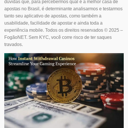
dúvidas que, para percebermos qual é a melhor casa de
apostas no Brasil, é determinante analisarmos e testarmos
tanto seu aplicativo de apostas, como também a
usabilidade, facilidade de apostar e ainda toda a
experiência mobile. Todos os direitos reservados © 2025 –
FogãoNET. Sem KYC, você corre risco de ter saques
travados.