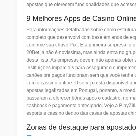
apostas que oferecem funcionalidades que acresce
9 Melhores Apps de Casino Onlin
Para informações detalhadas sobre como estruturar
completo que desenvolvi com base em anos de expe
confirme sua chave Pix;. E a primeira surpresa: o 
20Bet já não é novíssima, mas ainda entra no gru
desta lista. As empresas devem não apenas obter a
instituições imparciais para assegurar o cumprimen
cartões pré pagos funcionam sem que você tenha q
com o cassino online. O serviço está disponível 
apostas legalizadas em Portugal, portanto, a moe
passaram a oferecer bônus após o cadastro, normal
cashback e pagamento antecipado. Vejo a PlayZill
esports e cassino dentro das casas de apostas ch
Zonas de destaque para apostador