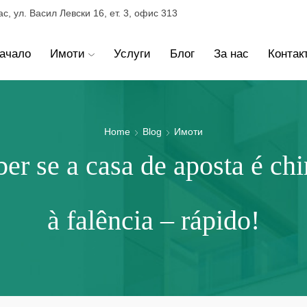
ас, ул. Васил Левски 16, ет. 3, офис 313
ачало
Имоти
Услуги
Блог
За нас
Контак
Home
Blog
Имоти
er se a casa de aposta é ch
à falência – rápido!