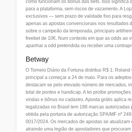
como funcionam os bônus das bets. Isso signific
para a plataforma, sem riscos de vazamento. A Loja
exclusivos — sem prazo de validade fixo para res
apenas as apostas convencionais nos resultados 
sobre o campeão da temporada, principais artilhei
freebet de 10€. Num contexto em que as odds ao v
apanhar a odd pretendida ou receber uma contrapr
Betway
O Torneio Diário da Fortuna distribui R$ 1. Rolan
principal a começar a 24 de maio. Para os adeptos
destacam se pelo elevado número de mercados, in
total de pontos e handicap. A lei proíbe promoçõe
vindas e bônus no cadastro. Aposta grátis aplica re
legalizadas no Brasil tem 188 marcas autorizadas 
obtida pela portaria de autorização SPA/MF nº 249
0017/2024. Os mercados de apostas se atualizam 
atraindo uma legião de apostadores que procuram 