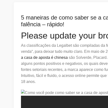
5 maneiras de como saber se a ca
falência – rápido!
Please update your b
As classificações da Legalbet são compiladas da f
venda“, para deixar tudo muito claro. Em maio de 
a casa de aposta é chinesa
são Solverde, Placard.
alguns pontos positivos e negativos, os quais de
fontes setoriais recentes, a marca aparece como 
Intuitivo, fácil e fluido, o acesso online permite 
18 anos.