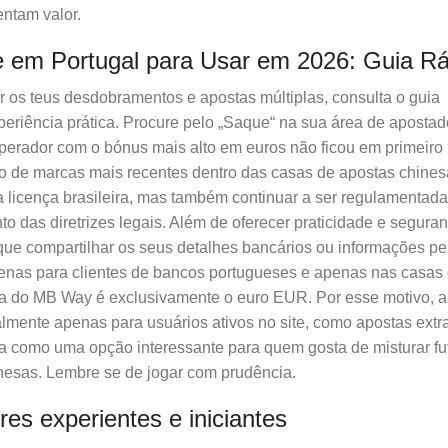
ntam valor.
e em Portugal para Usar em 2026: Guia R
 os teus desdobramentos e apostas múltiplas, consulta o guia
riência prática. Procure pelo „Saque“ na sua área de apostad
operador com o bónus mais alto em euros não ficou em primeiro 
po de marcas mais recentes dentro das casas de apostas chine
 licença brasileira, mas também continuar a ser regulamentada
to das diretrizes legais. Além de oferecer praticidade e seguran
ue compartilhar os seus detalhes bancários ou informações p
apenas para clientes de bancos portugueses e apenas nas casas
da do MB Way é exclusivamente o euro EUR. Por esse motivo, a
mente apenas para usuários ativos no site, como apostas extr
a como uma opção interessante para quem gosta de misturar fu
inesas. Lembre se de jogar com prudência.
es experientes e iniciantes