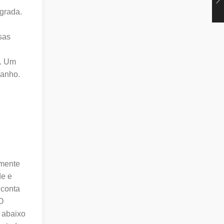
egrada.
sas
o. Um
ganho.
lmente
de e
 conta
O
a abaixo