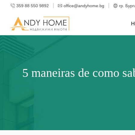
359 88 550 9892
office@andyhome.bg
гр. Бург
Н
5 maneiras de como sab