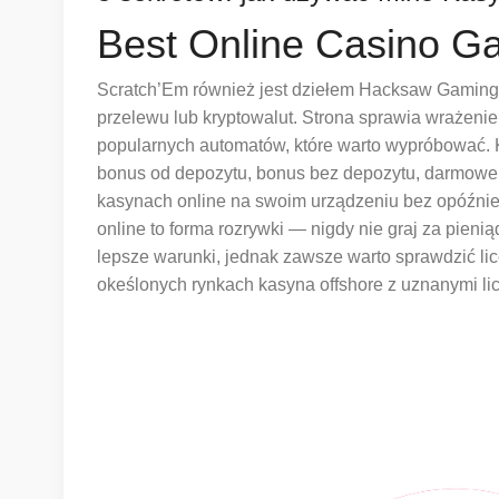
Best Online Casino G
Scratch’Em również jest dziełem Hacksaw Gaming
przelewu lub kryptowalut. Strona sprawia wrażenie
popularnych automatów, które warto wypróbować. K
bonus od depozytu, bonus bez depozytu, darmowe s
kasynach online na swoim urządzeniu bez opóźnień
online to forma rozrywki — nigdy nie graj za pieni
lepsze warunki, jednak zawsze warto sprawdzić lice
okeślonych rynkach kasyna offshore z uznanymi lice