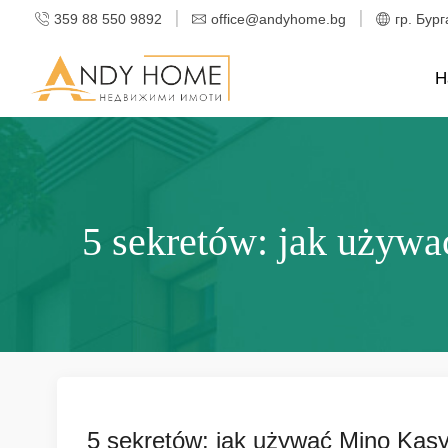
359 88 550 9892
office@andyhome.bg
гр. Бург
Н
5 sekretów: jak używa
5 sekretów: jak używać Mino Kasy