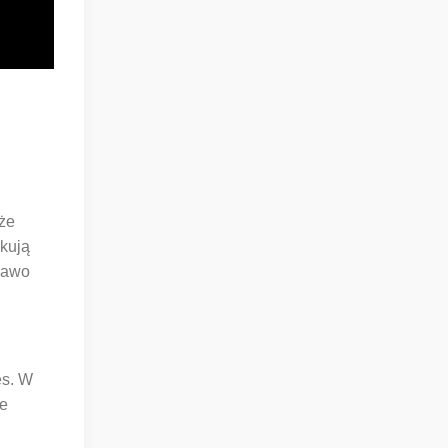
oże
skują
prawo
es. W
ie