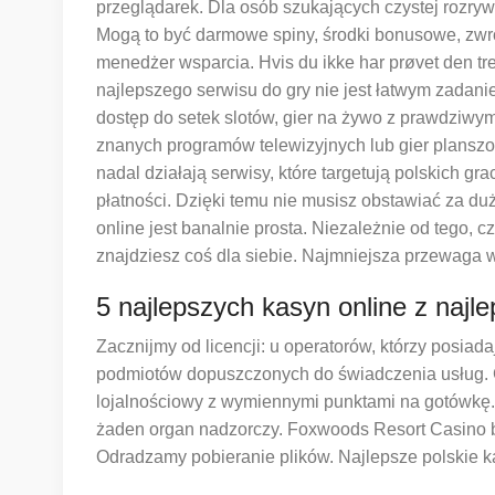
przeglądarek. Dla osób szukających czystej rozry
Mogą to być darmowe spiny, środki bonusowe, zwro
menedżer wsparcia. Hvis du ikke har prøvet den tre 
najlepszego serwisu do gry nie jest łatwym zadan
dostęp do setek slotów, gier na żywo z prawdziwymi
znanych programów telewizyjnych lub gier planszow
nadal działają serwisy, które targetują polskich g
płatności. Dzięki temu nie musisz obstawiać za d
online jest banalnie prosta. Niezależnie od tego, c
znajdziesz coś dla siebie. Najmniejsza przewaga wy
5 najlepszych kasyn online z naj
Zacznijmy od licencji: u operatorów, którzy posiadaj
podmiotów dopuszczonych do świadczenia usług. 
lojalnościowy z wymiennymi punktami na gotówkę. 
żaden organ nadzorczy. Foxwoods Resort Casino br
Odradzamy pobieranie plików. Najlepsze polskie k