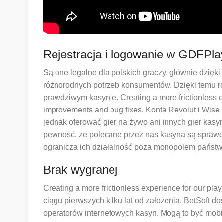
Rejestracja i logowanie w GDFPla
Są one legalne dla polskich graczy, głównie dzięk
różnorodnych potrzeb konsumentów. Dzięki temu ro
prawdziwym kasynie. Creating a more frictionless e
improvements and bug fixes. Konta Revolut i Wise
jednak oferować gier na żywo ani innych gier kasyn
pewność, że polecane przez nas kasyna są sprawdz
ogranicza ich działalność poza monopolem państw
Brak wygranej
Creating a more frictionless experience for our pl
ciągu pierwszych kilku lat od założenia, BetSoft dos
operatorów internetowych kasyn. Mogą to być mobi