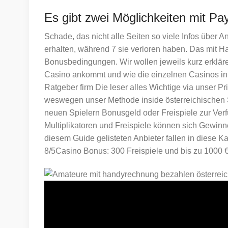
Es gibt zwei Möglichkeiten mit Pa
Schade, das nicht alle Seiten so viele Infos über 
erhalten, während 7 sie verloren haben. Das mit H
Bonusbedingungen. Wir wollen jeweils kurz erklären
Casino ankommt und wie die einzelnen Casinos in 
Ratgeber firm Die leser alles Wichtige via unser 
weswegen unser Methode inside österreichischen Sp
neuen Spielern Bonusgeld oder Freispiele zur Verf
Multiplikatoren und Freispiele können sich Gewinne
diesem Guide gelisteten Anbieter fallen in diese K
8/5Casino Bonus: 300 Freispiele und bis zu 1000 € 