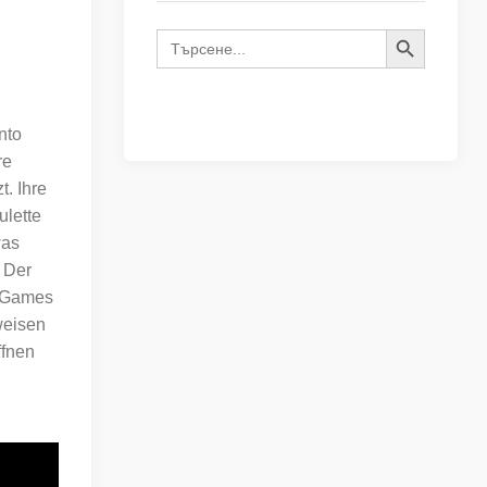
SEARCH BUTTON
Search
for:
nto
re
. Ihre
ulette
was
 Der
arGames
weisen
ffnen