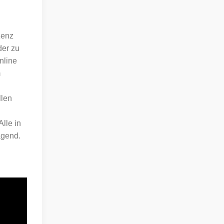
zenz
der zu
nline
m
llen
lle in
agend.