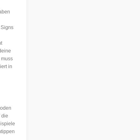
haben
 Signs
t
deine
n muss
ert in
hoden
 die
ispiele
ntippen