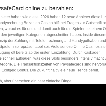
ysafeCard online zu bezahlen:
Anbieter haben wie diese. 2026 haben 12 neue Anbieter diese Li
andyrechnung Bezahlen Casino hilft bei Fragen zur Gutschrift o
, worauf es für uns und damit auch für die Spieler bei einem O
den jeweiligen Kategorien abgeschnitten haben. Inside diese
Prinzip der Zahlung mit Telefonrechnung and Handyguthaben und
ielern so repräsentabel sei. Viele seriöse Online Casinos ste
ügung oft bereits ab der ersten Einzahlung. Durch Kaskaden,
 schnell aufbauen, was diese Slots besonders intensiv macht. A
ategorie. Die Transaktionszeiten von Paysafecards sind hervorr
Echtgeld Bonus. Die Zukunft hält viele neue Trends bereit.