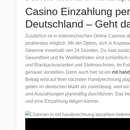
Casino Einzahlung per
Deutschland – Geht d
Zusätzlich ist in österreichischen Online Casinos 
problemlos möglich. Mit der Option, sich in Krypto
Gewinne innerhalb von 24 Stunden. Du hast zunächs
Gesundheit und Ihr Wohlbefinden sind schließlich d
und Blackjackvarianten und Slotmaschinen. Im Fol
genauer vorstellen. Denn auch hier ist ein
mit hand
Betrag wird auf Ihrer nächsten Handyrechnung abg
gelten im deutschen Markt als zuverlässig, weil s
und Auszahlungen planmäßig durchführen. Das bede
und eine Einzahlung tätigen kannst.