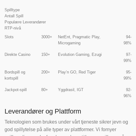
Spilltype
Antall Spill
Populære Leverandører
RTP-nivå
Slots
3000+
NetEnt, Pragmatic Play,
94-
Microgaming
98%
Direkte Casino
150+
Evolution Gaming, Ezugi
97-
99%
Bordspill og
200+
Play’n GO, Red Tiger
95-
kortspill
99%
Jackpot-spill
80+
Yggdrasil, IGT
92-
96%
Leverandører og Plattform
Teknologien som brukes under vårt tjeneste sikrer jevn og
god spillytelse på alle typer av plattformer. Vi fornyer