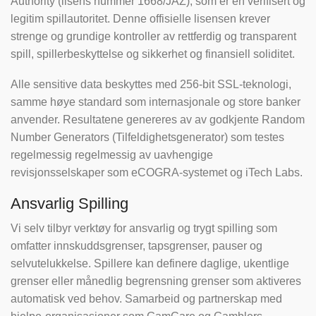
Authority (lisens nummer 1668/JAZ), som er en verifisert og
legitim spillautoritet. Denne offisielle lisensen krever
strenge og grundige kontroller av rettferdig og transparent
spill, spillerbeskyttelse og sikkerhet og finansiell soliditet.
Alle sensitive data beskyttes med 256-bit SSL-teknologi,
samme høye standard som internasjonale og store banker
anvender. Resultatene genereres av av godkjente Random
Number Generators (Tilfeldighetsgenerator) som testes
regelmessig regelmessig av uavhengige
revisjonsselskaper som eCOGRA-systemet og iTech Labs.
Ansvarlig Spilling
Vi selv tilbyr verktøy for ansvarlig og trygt spilling som
omfatter innskuddsgrenser, tapsgrenser, pauser og
selvutelukkelse. Spillere kan definere daglige, ukentlige
grenser eller månedlig begrensning grenser som aktiveres
automatisk ved behov. Samarbeid og partnerskap med