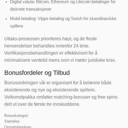
Digital valuta: Bitcoin, Ethereum og Litecoin-betalinger for
diskrete transaksjoner
Mobil betaling: Vipps-betaling og Swish for skandinaviske
spillere
Uttaks-prosessen prioriteres høyt, og de fleste
henvendelser behandles innenfor 24 time.
Verifikasjonsbehandlingen er effektivisert for å
minimalisere ventetid mens som vi møter juridiske krav.
Bonusfordeler og Tilbud
Bonusordningen vår er organisert for å belønne både
eksisterende og nye og eksisterende spillere.
Velkomstpakka omfatter matching-bonuser og free spins
delt ut over de første tre innskuddene.
Bonuskategori
Størrelse
Omsetningskrav