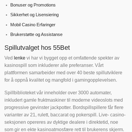
Bonuser og Promotions
Sikkerhet og Lisensiering
Mobil Casino Erfaringer
Brukerstøtte og Assistanse
Spillutvalget hos 55Bet
Ved
lenke
vi har vi bygget opp et omfattende spekter av
kasinospill som inkluderer alle preferanser. Vårt
plattformen samarbeider med over 40 beste spillutviklere
for å oppnå kvalitet og mangfold i gamingopplevelsen.
Spillbiblioteket vår inneholder over 3000 automater,
inkludert gamle fruktmaskiner til moderne videoslots med
progressive gevinster jackpotter. Bordspillspillere får flere
varianter av 21, rulett, baccarat og pokerspill. Live- casino-
seksjonen opereres av dyktige dealere i direktetid, noe
som gir en ekte kasinoatmosfære rett til brukerens skjerm.