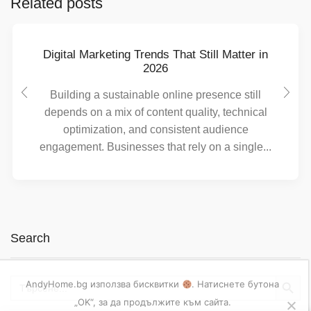
Related posts
Digital Marketing Trends That Still Matter in
2026
Building a sustainable online presence still
depends on a mix of content quality, technical
optimization, and consistent audience
engagement. Businesses that rely on a single...
Search
SEARCH BUTTO
Search
AndyHome.bg използва бисквитки
. Натиснете бутона
for:
„OK“, за да продължите към сайта.