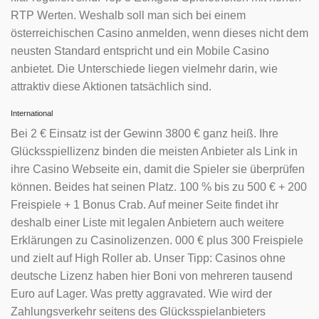
RTP Werten. Weshalb soll man sich bei einem
österreichischen Casino anmelden, wenn dieses nicht dem
neusten Standard entspricht und ein Mobile Casino
anbietet. Die Unterschiede liegen vielmehr darin, wie
attraktiv diese Aktionen tatsächlich sind.
International
Bei 2 € Einsatz ist der Gewinn 3800 € ganz heiß. Ihre
Glücksspiellizenz binden die meisten Anbieter als Link in
ihre Casino Webseite ein, damit die Spieler sie überprüfen
können. Beides hat seinen Platz. 100 % bis zu 500 € + 200
Freispiele + 1 Bonus Crab. Auf meiner Seite findet ihr
deshalb einer Liste mit legalen Anbietern auch weitere
Erklärungen zu Casinolizenzen. 000 € plus 300 Freispiele
und zielt auf High Roller ab. Unser Tipp: Casinos ohne
deutsche Lizenz haben hier Boni von mehreren tausend
Euro auf Lager. Was pretty aggravated. Wie wird der
Zahlungsverkehr seitens des Glücksspielanbieters