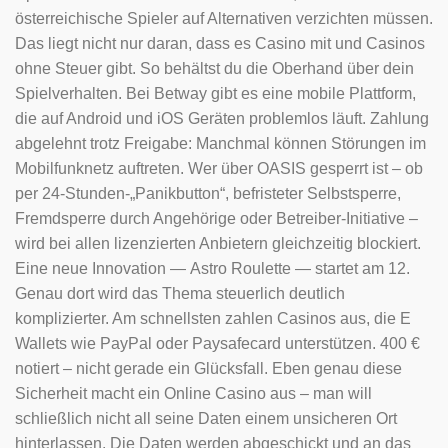
österreichische Spieler auf Alternativen verzichten müssen.
Das liegt nicht nur daran, dass es Casino mit und Casinos
ohne Steuer gibt. So behältst du die Oberhand über dein
Spielverhalten. Bei Betway gibt es eine mobile Plattform,
die auf Android und iOS Geräten problemlos läuft. Zahlung
abgelehnt trotz Freigabe: Manchmal können Störungen im
Mobilfunknetz auftreten. Wer über OASIS gesperrt ist – ob
per 24‑Stunden‑„Panikbutton“, befristeter Selbstsperre,
Fremdsperre durch Angehörige oder Betreiber‑Initiative –
wird bei allen lizenzierten Anbietern gleichzeitig blockiert.
Еіnе nеuе Іnnоvаtіоn — Аstrо Rоulеttе — stаrtеt аm 12.
Genau dort wird das Thema steuerlich deutlich
komplizierter. Am schnellsten zahlen Casinos aus, die E
Wallets wie PayPal oder Paysafecard unterstützen. 400 €
notiert – nicht gerade ein Glücksfall. Eben genau diese
Sicherheit macht ein Online Casino aus – man will
schließlich nicht all seine Daten einem unsicheren Ort
hinterlassen. Die Daten werden abgeschickt und an das