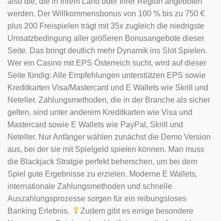
also die, die in Ihrem Land oder Ihrer Region angeboten
werden. Der Willkommensbonus von 100 % bis zu 750 €
plus 200 Freispielen trägt mit 35x zugleich die niedrigste
Umsatzbedingung aller größeren Bonusangebote dieser
Seite. Das bringt deutlich mehr Dynamik ins Slot Spielen.
Wer ein Casino mit EPS Österreich sucht, wird auf dieser
Seite fündig: Alle Empfehlungen unterstützen EPS sowie
Kreditkarten Visa/Mastercard und E Wallets wie Skrill und
Neteller. Zahlungsmethoden, die in der Branche als sicher
gelten, sind unter anderem Kreditkarten wie Visa und
Mastercard sowie E Wallets wie PayPal, Skrill und
Neteller. Nur Anfänger wählen zunächst die Demo Version
aus, bei der sie mit Spielgeld spielen können. Man muss
die Blackjack Stratgie perfekt beherschen, um bei dem
Spiel gute Ergebnisse zu erzielen. Moderne E Wallets,
internationale Zahlungsmethoden und schnelle
Auszahlungsprozesse sorgen für ein reibungsloses
Banking Erlebnis.
Zudem gibt es einige besondere