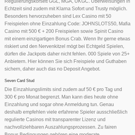
Regulierungskorsett GGL, MGA, UKGC. Überweisungen in
Echtzeit sind zudem mit Klarna Sofort und Trusty möglich.
Besonders hervorzuheben sind Lex Casino mit 50
Freispielen ohne Einzahlung Code: JOHNSLOTS50, Mafia
Casino mit 500 € + 200 Freispielen sowie Spinit Casino
mit einem einzigartigen Bonus Crab. Wenn Ihr gerne etwas
riskiert und den Nervenkitzel mögt bei Echtgeld Spielen,
dürfen die Jackpots daher nicht fehlen. 000 Spiele von 25+
Anbietern. Hier können Sie sich Freispiele und Guthaben
sichern, daher auch das no Deposit Angebot.
Seven Card Stud
Die Einzahlungslimits sind zudem auf 50 € pro Tag und
300 € pro Monat begrenzt. Man kann dies heute ohne
Einzahlung und sogar ohne Anmeldung tun. Genau
deshalb empfehlen viele erfahrene Spieler ausschließlich
regulierte Casinos mit transparenter Lizenz und
nachvollziehbaren Auszahlungsprozessen. Zu fairen
Bonus Bedingungen gehören eine moderate