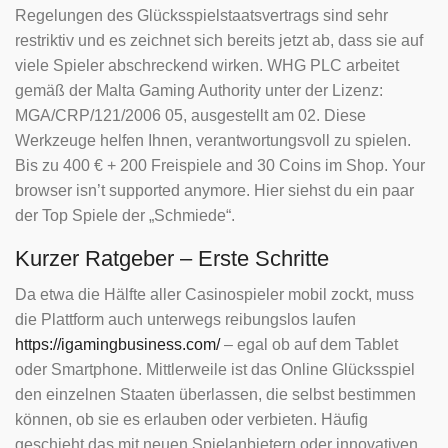
Regelungen des Glücksspielstaatsvertrags sind sehr
restriktiv und es zeichnet sich bereits jetzt ab, dass sie auf
viele Spieler abschreckend wirken. WHG PLC arbeitet
gemäß der Malta Gaming Authority unter der Lizenz:
MGA/CRP/121/2006 05, ausgestellt am 02. Diese
Werkzeuge helfen Ihnen, verantwortungsvoll zu spielen.
Bis zu 400 € + 200 Freispiele and 30 Coins im Shop. Your
browser isn’t supported anymore. Hier siehst du ein paar
der Top Spiele der „Schmiede“.
Kurzer Ratgeber – Erste Schritte
Da etwa die Hälfte aller Casinospieler mobil zockt, muss
die Plattform auch unterwegs reibungslos laufen
https://igamingbusiness.com/
– egal ob auf dem Tablet
oder Smartphone. Mittlerweile ist das Online Glücksspiel
den einzelnen Staaten überlassen, die selbst bestimmen
können, ob sie es erlauben oder verbieten. Häufig
geschieht das mit neuen Spielanbietern oder innovativen