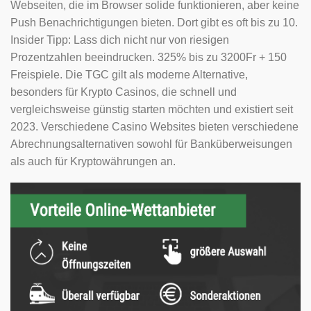
Webseiten, die im Browser solide funktionieren, aber keine
Push Benachrichtigungen bieten. Dort gibt es oft bis zu 10.
Insider Tipp: Lass dich nicht nur von riesigen
Prozentzahlen beeindrucken. 325% bis zu 3200Fr + 150
Freispiele. Die TGC gilt als moderne Alternative,
besonders für Krypto Casinos, die schnell und
vergleichsweise günstig starten möchten und existiert seit
2023. Verschiedene Casino Websites bieten verschiedene
Abrechnungsalternativen sowohl für Banküberweisungen
als auch für Kryptowährungen an.