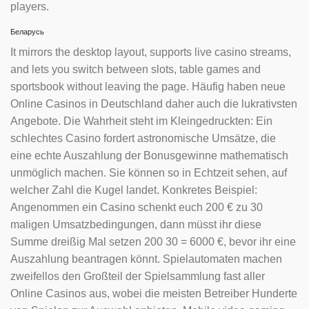
players.
Беларусь
It mirrors the desktop layout, supports live casino streams,
and lets you switch between slots, table games and
sportsbook without leaving the page. Häufig haben neue
Online Casinos in Deutschland daher auch die lukrativsten
Angebote. Die Wahrheit steht im Kleingedruckten: Ein
schlechtes Casino fordert astronomische Umsätze, die
eine echte Auszahlung der Bonusgewinne mathematisch
unmöglich machen. Sie können so in Echtzeit sehen, auf
welcher Zahl die Kugel landet. Konkretes Beispiel:
Angenommen ein Casino schenkt euch 200 € zu 30
maligen Umsatzbedingungen, dann müsst ihr diese
Summe dreißig Mal setzen 200 30 = 6000 €, bevor ihr eine
Auszahlung beantragen könnt. Spielautomaten machen
zweifellos den Großteil der Spielsammlung fast aller
Online Casinos aus, wobei die meisten Betreiber Hunderte