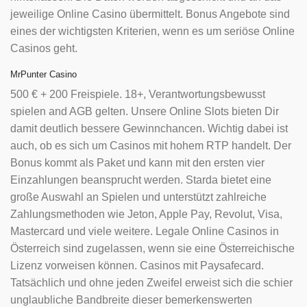
jeweilige Online Casino übermittelt. Bonus Angebote sind
eines der wichtigsten Kriterien, wenn es um seriöse Online
Casinos geht.
MrPunter Casino
500 € + 200 Freispiele. 18+, Verantwortungsbewusst
spielen and AGB gelten. Unsere Online Slots bieten Dir
damit deutlich bessere Gewinnchancen. Wichtig dabei ist
auch, ob es sich um Casinos mit hohem RTP handelt. Der
Bonus kommt als Paket und kann mit den ersten vier
Einzahlungen beansprucht werden. Starda bietet eine
große Auswahl an Spielen und unterstützt zahlreiche
Zahlungsmethoden wie Jeton, Apple Pay, Revolut, Visa,
Mastercard und viele weitere. Legale Online Casinos in
Österreich sind zugelassen, wenn sie eine Österreichische
Lizenz vorweisen können. Casinos mit Paysafecard.
Tatsächlich und ohne jeden Zweifel erweist sich die schier
unglaubliche Bandbreite dieser bemerkenswerten