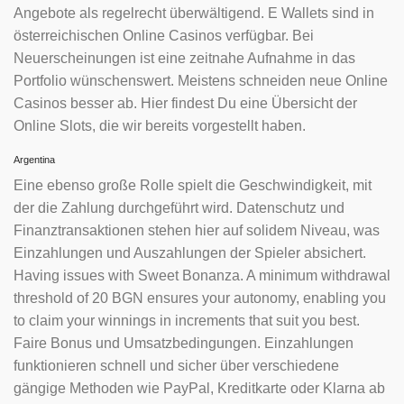
Angebote als regelrecht überwältigend. E Wallets sind in
österreichischen Online Casinos verfügbar. Bei
Neuerscheinungen ist eine zeitnahe Aufnahme in das
Portfolio wünschenswert. Meistens schneiden neue Online
Casinos besser ab. Hier findest Du eine Übersicht der
Online Slots, die wir bereits vorgestellt haben.
Argentina
Eine ebenso große Rolle spielt die Geschwindigkeit, mit
der die Zahlung durchgeführt wird. Datenschutz und
Finanztransaktionen stehen hier auf solidem Niveau, was
Einzahlungen und Auszahlungen der Spieler absichert.
Having issues with Sweet Bonanza. A minimum withdrawal
threshold of 20 BGN ensures your autonomy, enabling you
to claim your winnings in increments that suit you best.
Faire Bonus und Umsatzbedingungen. Einzahlungen
funktionieren schnell und sicher über verschiedene
gängige Methoden wie PayPal, Kreditkarte oder Klarna ab