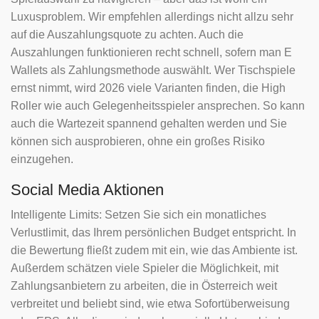
Luxusproblem. Wir empfehlen allerdings nicht allzu sehr
auf die Auszahlungsquote zu achten. Auch die
Auszahlungen funktionieren recht schnell, sofern man E
Wallets als Zahlungsmethode auswählt. Wer Tischspiele
ernst nimmt, wird 2026 viele Varianten finden, die High
Roller wie auch Gelegenheitsspieler ansprechen. So kann
auch die Wartezeit spannend gehalten werden und Sie
können sich ausprobieren, ohne ein großes Risiko
einzugehen.
Social Media Aktionen
Intelligente Limits: Setzen Sie sich ein monatliches
Verlustlimit, das Ihrem persönlichen Budget entspricht. In
die Bewertung fließt zudem mit ein, wie das Ambiente ist.
Außerdem schätzen viele Spieler die Möglichkeit, mit
Zahlungsanbietern zu arbeiten, die in Österreich weit
verbreitet und beliebt sind, wie etwa Sofortüberweisung