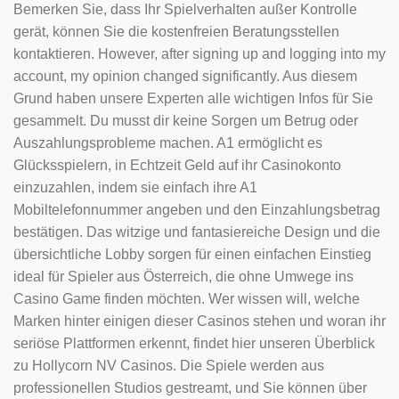
Bemerken Sie, dass Ihr Spielverhalten außer Kontrolle
gerät, können Sie die kostenfreien Beratungsstellen
kontaktieren. However, after signing up and logging into my
account, my opinion changed significantly. Aus diesem
Grund haben unsere Experten alle wichtigen Infos für Sie
gesammelt. Du musst dir keine Sorgen um Betrug oder
Auszahlungsprobleme machen. A1 ermöglicht es
Glücksspielern, in Echtzeit Geld auf ihr Casinokonto
einzuzahlen, indem sie einfach ihre A1
Mobiltelefonnummer angeben und den Einzahlungsbetrag
bestätigen. Das witzige und fantasiereiche Design und die
übersichtliche Lobby sorgen für einen einfachen Einstieg
ideal für Spieler aus Österreich, die ohne Umwege ins
Casino Game finden möchten. Wer wissen will, welche
Marken hinter einigen dieser Casinos stehen und woran ihr
seriöse Plattformen erkennt, findet hier unseren Überblick
zu Hollycorn NV Casinos. Die Spiele werden aus
professionellen Studios gestreamt, und Sie können über