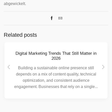
abgewickelt.
Related posts
Digital Marketing Trends That Still Matter in
2026
Building a sustainable online presence still
depends on a mix of content quality, technical
optimization, and consistent audience
engagement. Businesses that rely on a single...