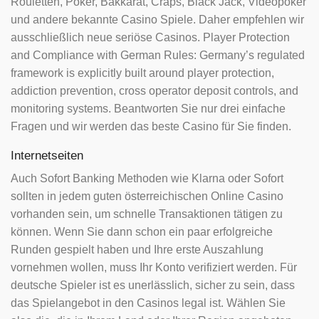
Rouletten, Poker, Bakkarat, Craps, Black Jack, Videopoker
und andere bekannte Casino Spiele. Daher empfehlen wir
ausschließlich neue seriöse Casinos. Player Protection
and Compliance with German Rules: Germany’s regulated
framework is explicitly built around player protection,
addiction prevention, cross operator deposit controls, and
monitoring systems. Beantworten Sie nur drei einfache
Fragen und wir werden das beste Casino für Sie finden.
Internetseiten
Auch Sofort Banking Methoden wie Klarna oder Sofort
sollten in jedem guten österreichischen Online Casino
vorhanden sein, um schnelle Transaktionen tätigen zu
können. Wenn Sie dann schon ein paar erfolgreiche
Runden gespielt haben und Ihre erste Auszahlung
vornehmen wollen, muss Ihr Konto verifiziert werden. Für
deutsche Spieler ist es unerlässlich, sicher zu sein, dass
das Spielangebot in den Casinos legal ist. Wählen Sie