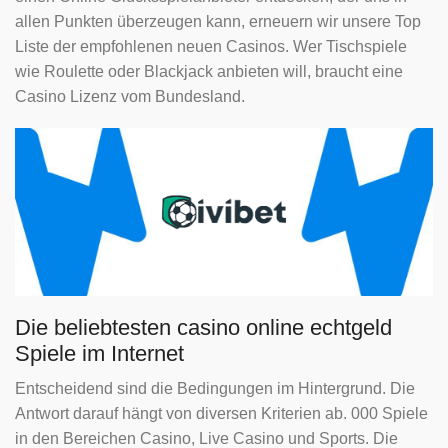
allen Punkten überzeugen kann, erneuern wir unsere Top
Liste der empfohlenen neuen Casinos. Wer Tischspiele
wie Roulette oder Blackjack anbieten will, braucht eine
Casino Lizenz vom Bundesland.
Die beliebtesten casino online echtgeld
Spiele im Internet
Entscheidend sind die Bedingungen im Hintergrund. Die
Antwort darauf hängt von diversen Kriterien ab. 000 Spiele
in den Bereichen Casino, Live Casino und Sports. Die