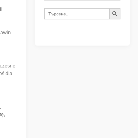
SEARCH BUTTON
li
Search
for:
lawin
oczesne
oś dla
,
tę,