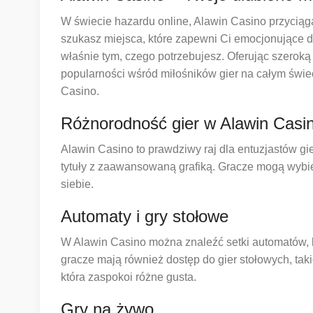
W świecie hazardu online, Alawin Casino przyciąga
szukasz miejsca, które zapewni Ci emocjonujące 
właśnie tym, czego potrzebujesz. Oferując szeroką
popularności wśród miłośników gier na całym świeci
Casino.
Różnorodność gier w Alawin Casi
Alawin Casino to prawdziwy raj dla entuzjastów gi
tytuły z zaawansowaną grafiką. Gracze mogą wybier
siebie.
Automaty i gry stołowe
W Alawin Casino można znaleźć setki automatów, k
gracze mają również dostęp do gier stołowych, taki
która zaspokoi różne gusta.
Gry na żywo