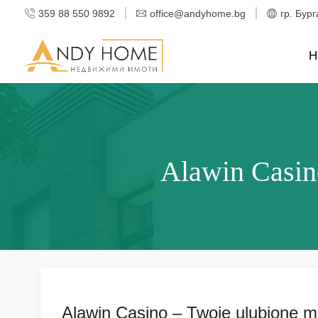
359 88 550 9892
office@andyhome.bg
гр. Бург
Н
Alawin Casino
Alawin Casino – Twoje ulubione mi