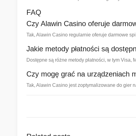
FAQ
Czy Alawin Casino oferuje darmo
Tak, Alawin Casino regularnie oferuje darmowe sp
Jakie metody płatności są dostęp
Dostępne są różne metody płatności, w tym Visa, Ma
Czy mogę grać na urządzeniach 
Tak, Alawin Casino jest zoptymalizowane do gier 