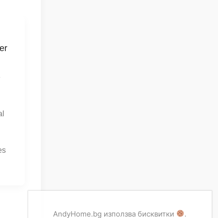
Digital Marketing
Na
er
Trends That Still Matter
in 2026
W
e
Building a sustainable
Na
online presence still
s
depends on a mix of
al
content quality, technical
es
optimization, and
dif
consistent audience
es
engagement. Businesses
that rely on a single...
m
AndyHome.bg използва бисквитки
.