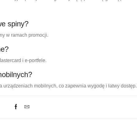
we spiny?
iny w ramach promocji.
ne?
stercard i e-portfele.
mobilnych?
na urządzeniach mobilnych, co zapewnia wygodę i łatwy dostęp.