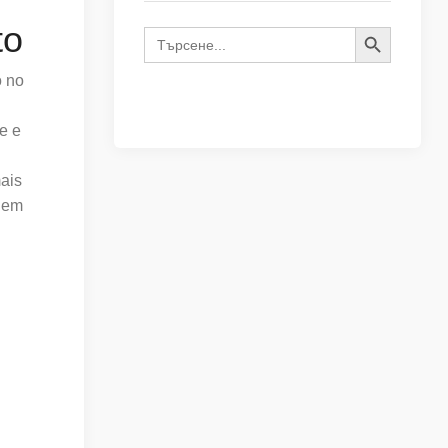
SEARCH BUTTON
to
Search
for:
o no
e e
mais
s em