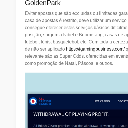
GoldenPark
Evitar apostas que são excluídas ou limitadas gar
casa de apostas é restrito, deve utilizar um serv
consegue oferecer estes serviços básicos dificilme
posição, surgem a Ivibet e Boomerang, casas de 
futebol, ténis, basquetebol, etc. Com toda a certez
de não ser aplicado
https://igamingbusiness.com/
q
relevante são as Super Odds, oferecidas em event
como promoção de Natal, Páscoa, e outros.