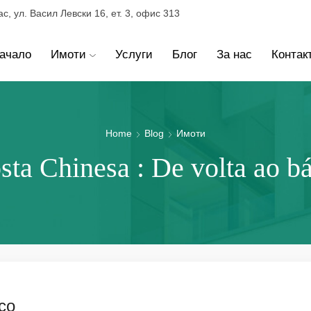
ас, ул. Васил Левски 16, ет. 3, офис 313
ачало
Имоти
Услуги
Блог
За нас
Контак
Home
Blog
Имоти
ta Chinesa : De volta ao b
ico