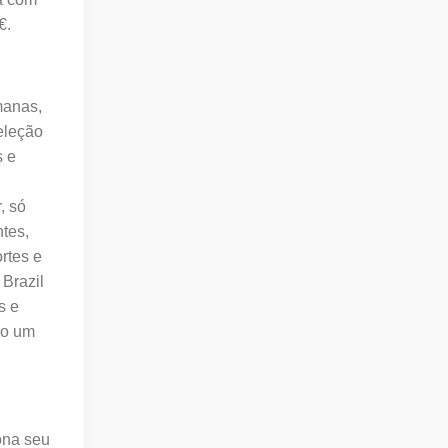
€.
manas,
eleção
s e
, só
tes,
rtes e
 Brazil
s e
do um
ona seu