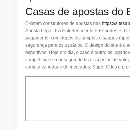
Casas de apostas do B
Existem construtores de apostas nas
https://sites
Aposta Legal. EA Entretenimento E Esportes S. O s
pagamento, com depósitos simples e saques rápido
segurança para os usuários. O design do site é cle
esportivos. Hoje em dia, o caso é outro: os jogado
competitivas e conseguindo fazer apostas de val
conta a variedade de mercados, Super Odds e pro