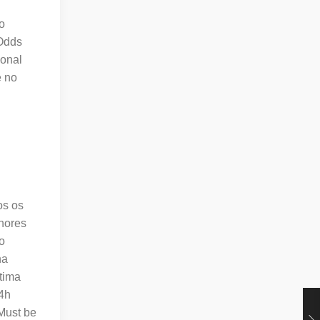
o
 Odds
ional
e no
os os
lhores
o
na
tima
24h
 Must be