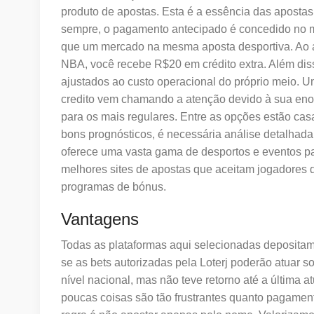
produto de apostas. Esta é a essência das apostas
sempre, o pagamento antecipado é concedido no m
que um mercado na mesma aposta desportiva. Ao a
NBA, você recebe R$20 em crédito extra. Além dis
ajustados ao custo operacional do próprio meio. 
credito vem chamando a atenção devido à sua eno
para os mais regulares. Entre as opções estão ca
bons prognósticos, é necessária análise detalhada 
oferece uma vasta gama de desportos e eventos para
melhores sites de apostas que aceitam jogadores 
programas de bónus.
Vantagens
Todas as plataformas aqui selecionadas depositam
se as bets autorizadas pela Loterj poderão atuar s
nível nacional, mas não teve retorno até a última
poucas coisas são tão frustrantes quanto pagamen