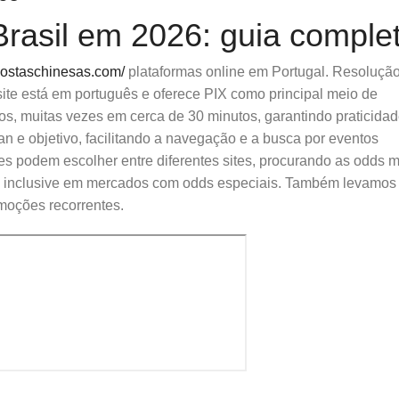
rasil em 2026: guia comple
apostaschinesas.com/
plataformas online em Portugal. Resoluçã
ite está em português e oferece PIX como principal meio de
s, muitas vezes em cerca de 30 minutos, garantindo praticidad
an e objetivo, facilitando a navegação e a busca por eventos
res podem escolher entre diferentes sites, procurando as odds 
or, inclusive em mercados com odds especiais. Também levamo
moções recorrentes.