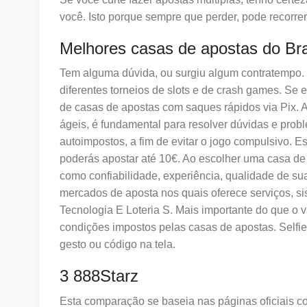
você. Isto porque sempre que perder, pode recorrer
Melhores casas de apostas do Bra
Tem alguma dúvida, ou surgiu algum contratempo. Se
diferentes torneios de slots e de crash games. Se
de casas de apostas com saques rápidos via Pix. A
ágeis, é fundamental para resolver dúvidas e prob
autoimpostos, a fim de evitar o jogo compulsivo. E
poderás apostar até 10€. Ao escolher uma casa de 
como confiabilidade, experiência, qualidade de sua
mercados de aposta nos quais oferece serviços, sist
Tecnologia E Loteria S. Mais importante do que o 
condições impostos pelas casas de apostas. Selfie 
gesto ou código na tela.
3 888Starz
Esta comparação se baseia nas páginas oficiais 