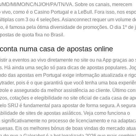
shes/MD/MI/MO/NC/NJ/OH/PA/TN/VA. Sobre os canais, merecem
vivo, como é o Casino Portugal e a LeBull. Fora isso, nos espo
últiplas com 3 ou 4 seleções. Asianconnect requer um volume d
, é famosa pela ótima diversidade de promoções. O dia 1º de 
ostas de quota fixa no Brasil.
 conta numa casa de apostas online
tir a eventos ao vivo diretamente no site ou na App graças ao 
s. Há ainda uma seção só para dicas de apostas populares. Jo
o das apostas em Portugal exige informação atualizada e rigo
ytrader, pois é o que garantirá que você tenha uma boa experiê
ole e assegurado da melhor assistência ao cliente. Último con
s, cotações e elegibilidade no site oficial de cada casa de ap
elo SRIJ é fundamental para apostar de forma segura. A segur
abilidade de sites de apostas asiáticos. Veja como funciona o
 significativamente no processo de licenciamento e na adapta
uguesas. Eis os melhores bónus de boas vindas do mercado atua
eza de que a Galerabet é a bet legalizada 2026 que mais combi