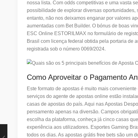
nossa lista. Com odds competitivas e uma vasta s
possibilidade de explorar diversas oportunidades,
entanto, não nos deixamos enganar por valores ape
aumentadas com Bet Builder. O bónus de boas vin
ESC Online ESTORILMAX no formulário de registo
Brasil com licença federal obtida pela portaria de
registrada sob o número 0069/2024.
Como Aproveitar o Pagamento An
Este formato de apostas é muito mais conveniente
serviços do agente de apostas online estão instala
casas de apostas do país. Aqui nas Apostas Despor
pensamento apenas na diversão. Campos obrigatór
escolha da plataforma, conheça já cinco casas q
experiência aos utilizadores. Esportes Gaming Bra
todos os dias. As apostas grátis free bets são um 