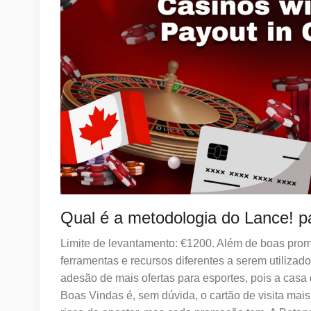
Qual é a metodologia do Lance! p
Limite de levantamento: €1200. Além de boas pr
ferramentas e recursos diferentes a serem utilizad
adesão de mais ofertas para esportes, pois a cas
Boas Vindas é, sem dúvida, o cartão de visita mai