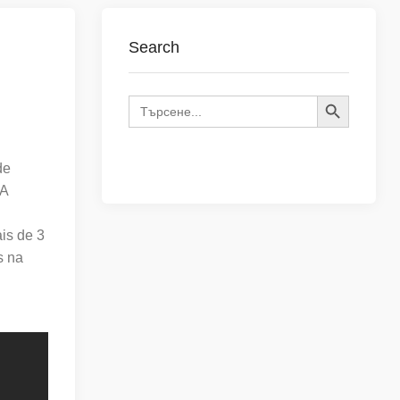
Search
SEARCH BUTTON
Search
for:
de
 A
is de 3
s na