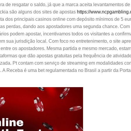
ura de resgatar o saldo, já que a marca aceita levantamentos de
ckia são alguns dos sites de apostas
https://www.ncpgambling.
sta dos principais casinos online com depósito mínimos de 5 e
 das perdas, dando aos apostadores uma segunda chance. Com
ios podem apostar, incentivamos todos os visitantes a confirm
​​em sua jurisdição local. Com foco no entretenimento, o site apr
es entre os apostadores. Mesma partida e mesmo mercado, esta
aformas que dão apostas gratuitas pela frequência de atividad
lizada. Pt contam com serviço de streaming em modalidades c
s. A Receba é uma bet regulamentada no Brasil a partir da Porta