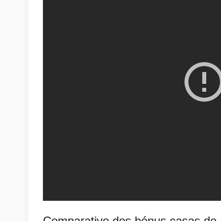
Comparativo dos bónus casas de 