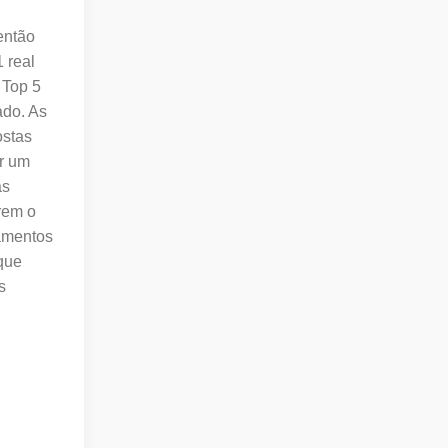
então
 real
 Top 5
ado. As
ostas
ar um
as
rem o
çamentos
 que
s