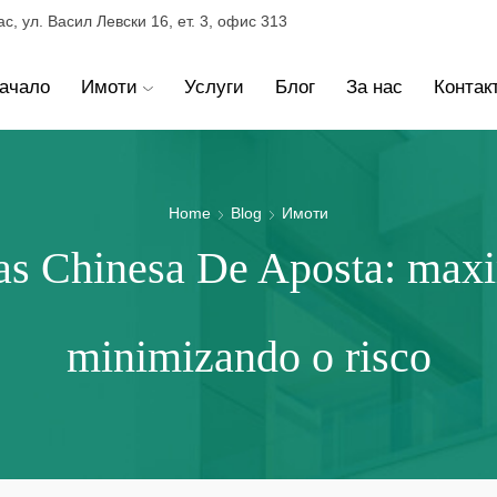
ас, ул. Васил Левски 16, ет. 3, офис 313
ачало
Имоти
Услуги
Блог
За нас
Контак
Home
Blog
Имоти
s Chinesa De Aposta: maxi
minimizando o risco