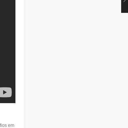
fios em