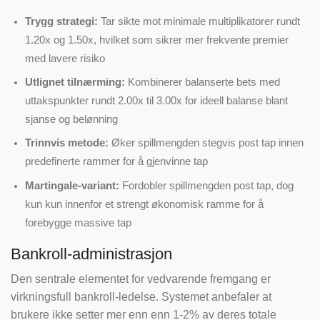
Trygg strategi:
Tar sikte mot minimale multiplikatorer rundt
1.20x og 1.50x, hvilket som sikrer mer frekvente premier
med lavere risiko
Utlignet tilnærming:
Kombinerer balanserte bets med
uttakspunkter rundt 2.00x til 3.00x for ideell balanse blant
sjanse og belønning
Trinnvis metode:
Øker spillmengden stegvis post tap innen
predefinerte rammer for å gjenvinne tap
Martingale-variant:
Fordobler spillmengden post tap, dog
kun kun innenfor et strengt økonomisk ramme for å
forebygge massive tap
Bankroll-administrasjon
Den sentrale elementet for vedvarende fremgang er
virkningsfull bankroll-ledelse. Systemet anbefaler at
brukere ikke setter mer enn enn 1-2% av deres totale