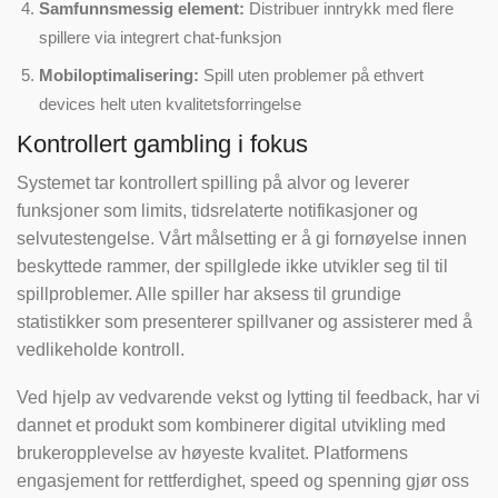
Samfunnsmessig element:
Distribuer inntrykk med flere
spillere via integrert chat-funksjon
Mobiloptimalisering:
Spill uten problemer på ethvert
devices helt uten kvalitetsforringelse
Kontrollert gambling i fokus
Systemet tar kontrollert spilling på alvor og leverer
funksjoner som limits, tidsrelaterte notifikasjoner og
selvutestengelse. Vårt målsetting er å gi fornøyelse innen
beskyttede rammer, der spillglede ikke utvikler seg til til
spillproblemer. Alle spiller har aksess til grundige
statistikker som presenterer spillvaner og assisterer med å
vedlikeholde kontroll.
Ved hjelp av vedvarende vekst og lytting til feedback, har vi
dannet et produkt som kombinerer digital utvikling med
brukeropplevelse av høyeste kvalitet. Platformens
engasjement for rettferdighet, speed og spenning gjør oss