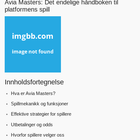
Avia Masters: Det endelige håndboken til
platformens spill
Innholdsfortegnelse
Hva er Avia Masters?
Spillmekanikk og funksjoner
Effektive strategier for spillere
Utbetalinger og odds
Hvorfor spillere velger oss