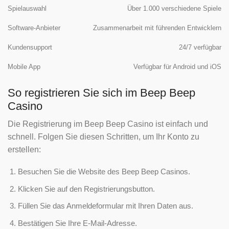
Spielauswahl
Über 1.000 verschiedene Spiele
Software-Anbieter
Zusammenarbeit mit führenden Entwicklern
Kundensupport
24/7 verfügbar
Mobile App
Verfügbar für Android und iOS
So registrieren Sie sich im Beep Beep
Casino
Die Registrierung im Beep Beep Casino ist einfach und
schnell. Folgen Sie diesen Schritten, um Ihr Konto zu
erstellen:
Besuchen Sie die Website des Beep Beep Casinos.
Klicken Sie auf den Registrierungsbutton.
Füllen Sie das Anmeldeformular mit Ihren Daten aus.
Bestätigen Sie Ihre E-Mail-Adresse.