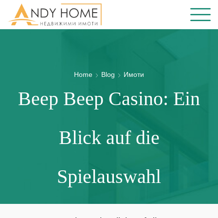
Home
Blog
Имоти
Beep Beep Casino: Ein
Blick auf die
Spielauswahl