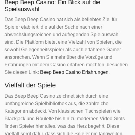
Beep Beep Casino: Ein Blick auf die
Spielauswahl
Das Beep Beep Casino hat sich als beliebtes Ziel für
Spieler etabliert, die auf der Suche nach einer
abwechslungsreichen und aufregenden Spielauswahl
sind. Die Plattform bietet eine Vielzahl von Spielen, die
sowohl Gelegenheitsspieler als auch erfahrene Gamer
ansprechen. Wenn Sie mehr über die Vorzüge und
Erfahrungen mit dem Casino erfahren möchten, besuchen
Sie diesen Link:
Beep Beep Casino Erfahrungen
.
Vielfalt der Spiele
Das Beep Beep Casino zeichnet sich durch eine
umfangreiche Spielbibliothek aus, die zahlreiche
Kategorien abdeckt. Von klassischen Tischspielen wie
Blackjack und Roulette bis hin zu modernen Video-Slots
finden Spieler hier alles, was das Herz begehrt. Diese
Vielfalt sorgt dafür, dass sich die Spieler nie langweilen