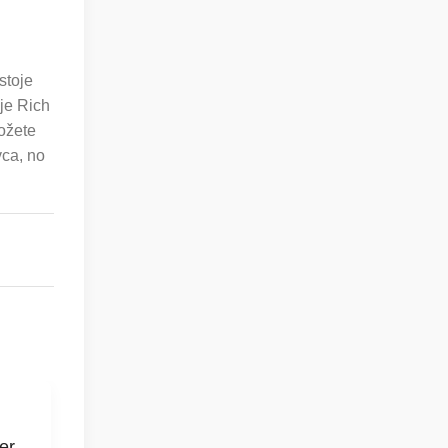
stoje
 je Rich
Možete
vca, no
Pinup-də sadə və
er
sürətli ödənişlərin