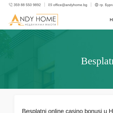
359 88 550 9892
office@andyhome.bg
гр. Бург
Н
Besplat
Besplatni online casino bonusi u H