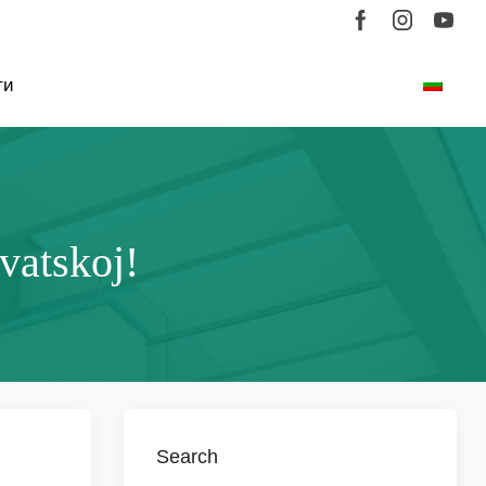
ти
vatskoj!
Search