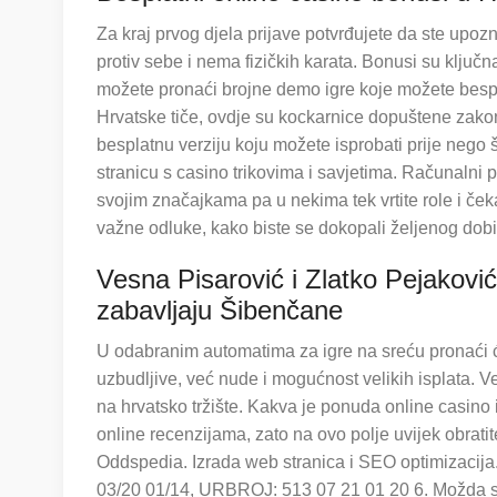
Za kraj prvog djela prijave potvrđujete da ste upozna
protiv sebe i nema fizičkih karata. Bonusi su ključn
možete pronaći brojne demo igre koje možete bespla
Hrvatske tiče, ovdje su kockarnice dopuštene zakon
besplatnu verziju koju možete isprobati prije nego 
stranicu s casino trikovima i savjetima. Računalni 
svojim značajkama pa u nekima tek vrtite role i čeka
važne odluke, kako biste se dokopali željenog dobi
Vesna Pisarović i Zlatko Pejaković
zabavljaju Šibenčane
U odabranim automatima za igre na sreću pronaći 
uzbudljive, već nude i mogućnost velikih isplata. 
na hrvatsko tržište. Kakva je ponuda online casin
online recenzijama, zato na ovo polje uvijek obrat
Oddspedia. Izrada web stranica i SEO optimizacij
03/20 01/14, URBROJ: 513 07 21 01 20 6. Možda se 