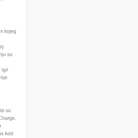
em kojeg
:
oj
nju su
igri
nije
što su
Charge.
e
nus kod