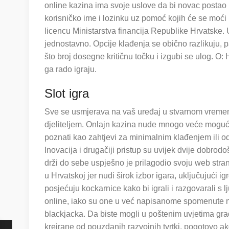
online kazina ima svoje uslove da bi novac postao isp
korisničko ime i lozinku uz pomoć kojih će se moći pr
licencu Ministarstva financija Republike Hrvatske. Uv
jednostavno. Opcije klađenja se obično razlikuju, pa 
što broj dosegne kritičnu točku i izgubi se ulog. O: H
ga rado igraju.
Slot igra
Sve se usmjerava na vaš uređaj u stvarnom vremenu,
djeliteljem. Onlajn kazina nude mnogo veće mogućno
poznati kao zahtjevi za minimalnim klađenjem ili 
Inovacija i drugačiji pristup su uvijek dvije dobrodo
drži do sebe uspješno je prilagodio svoju web stran
u Hrvatskoj jer nudi širok izbor igara, uključujući ig
posjećuju kockarnicе kako bi igrali i razgovarali s 
online, iako su one u već napisanome spomenute nek
blackjacka. Da biste mogli u poštenim uvjetima gradit
kreirane od pouzdanih razvojnih tvrtki, pogotovo 