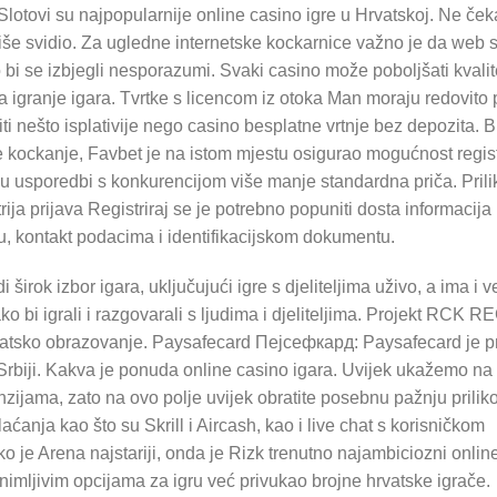
Slotovi su najpopularnije online casino igre u Hrvatskoj. Ne ček
jviše svidio. Za ugledne internetske kockarnice važno je da web s
o bi se izbjegli nesporazumi. Svaki casino može poboljšati kvalit
a igranje igara. Tvrtke s licencom iz otoka Man moraju redovito p
ti nešto isplativije nego casino besplatne vrtnje bez depozita. B
te kockanje, Favbet je na istom mjestu osigurao mogućnost regist
 u usporedbi s konkurencijom više manje standardna priča. Pril
utrija prijava Registriraj se je potrebno popuniti dosta informacija
u, kontakt podacima i identifikacijskom dokumentu.
širok izbor igara, uključujući igre s djeliteljima uživo, a ima i ve
o bi igrali i razgovarali s ljudima i djeliteljima. Projekt RCK 
 hrvatsko obrazovanje. Paysafecard Пејсефкард: Paysafecard je 
Srbiji. Kakva je ponuda online casino igara. Uvijek ukažemo na
zijama, zato na ovo polje uvijek obratite posebnu pažnju prili
nja kao što su Skrill i Aircash, kao i live chat s korisničkom
o je Arena najstariji, onda je Rizk trenutno najambiciozni onlin
animljivim opcijama za igru već privukao brojne hrvatske igrače.