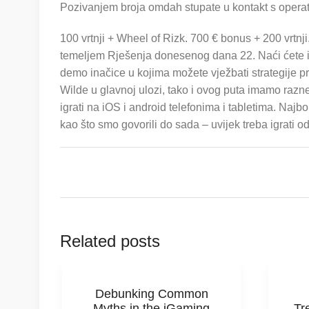
Pozivanjem broja omdah stupate u kontakt s operat
100 vrtnji + Wheel of Rizk. 700 € bonus + 200 vrtnj
temeljem Rješenja donesenog dana 22. Naći ćete i 
demo inačice u kojima možete vježbati strategije pr
Wilde u glavnoj ulozi, tako i ovog puta imamo razn
igrati na iOS i android telefonima i tabletima. Najbo
kao što smo govorili do sada – uvijek treba igrati 
Related posts
Debunking Common
Myths in the iGaming
Tr