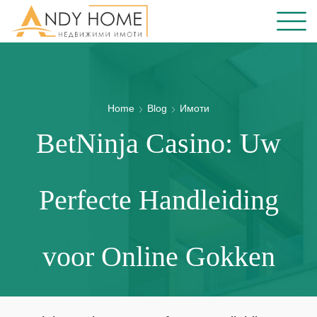
Home
Blog
Имоти
BetNinja Casino: Uw
Perfecte Handleiding
voor Online Gokken