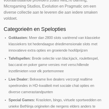
vooraanstaande providers zoals NetEnt Gaming,
Microgaming Studios, Evolution en Pragmatic om een
diverse collectie aan te leveren die aan iedere smaken
voldoet.
Categorieën en Spelopties
Gokkasten:
Meer dan 2800 slots variërend van klassieke
klassiekers tot hedendaagse driedimensionale slots met
innovatieve extra opties en groeiende hoofdprijzen
Tafellspellen:
Brede selectie van blackjack, roulettespel,
baccarat en poker game versies met verschillende
inzetlimieten voor elk portemonnee
Live Dealer:
Bekwame live dealers verzorgt realtime
speelrondes in HD-kwaliteit met sociale chat opties en
diverse camerastandpunten
Special Games:
Krasloten, bingo, virtuele sportwedden en
unieke BetNinja originelen die nergens elders anders te