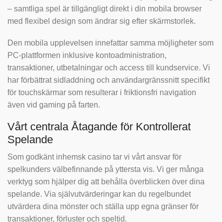
– samtliga spel är tillgängligt direkt i din mobila browser
med flexibel design som ändrar sig efter skärmstorlek.
Den mobila upplevelsen innefattar samma möjligheter som
PC-plattformen inklusive kontoadministration,
transaktioner, utbetalningar och access till kundservice. Vi
har förbättrat sidladdning och användargränssnitt specifikt
för touchskärmar som resulterar i friktionsfri navigation
även vid gaming på farten.
Vårt centrala Åtagande för Kontrollerat
Spelande
Som godkänt inhemsk casino tar vi vårt ansvar för
spelkunders välbefinnande på yttersta vis. Vi ger många
verktyg som hjälper dig att behålla överblicken över dina
spelande. Via självutvärderingar kan du regelbundet
utvärdera dina mönster och ställa upp egna gränser för
transaktioner, förluster och speltid.