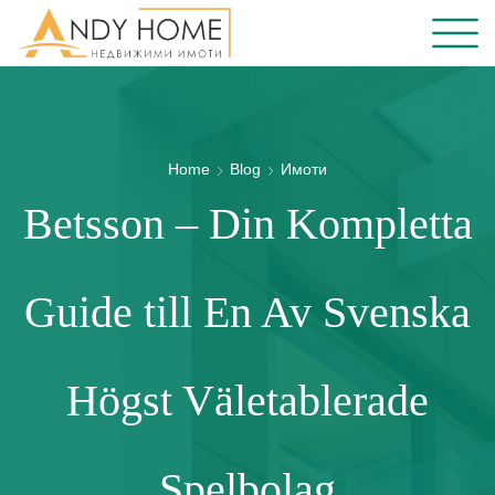
Home
Blog
Имоти
Betsson – Din Kompletta
Guide till En Av Svenska
Högst Väletablerade
Spelbolag