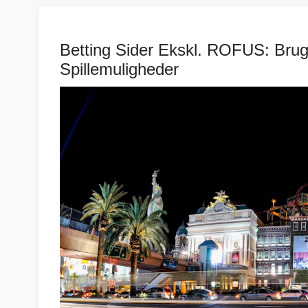
Betting Sider Ekskl. ROFUS: Brug
Spillemuligheder