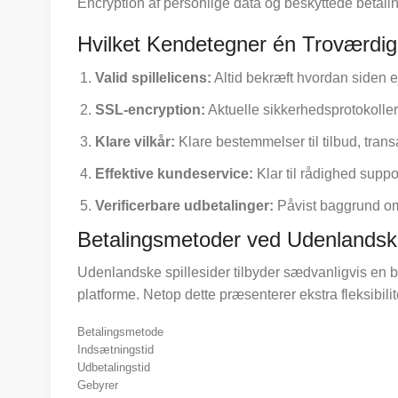
Encryption af personlige data og beskyttede betalin
Hvilket Kendetegner én Troværdig
Valid spillelicens:
Altid bekræft hvordan siden e
SSL-encryption:
Aktuelle sikkerhedsprotokoller 
Klare vilkår:
Klare bestemmelser til tilbud, trans
Effektive kundeservice:
Klar til rådighed suppo
Verificerbare udbetalinger:
Påvist baggrund omk
Betalingsmetoder ved Udenlandsk
Udenlandske spillesider tilbyder sædvanligvis en
platforme. Netop dette præsenterer ekstra fleksibilit
Betalingsmetode
Indsætningstid
Udbetalingstid
Gebyrer