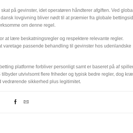
kat på gevinster, idet operatøren håndterer afgiften. Ved globa
dansk lovgivning bliver nødt til at præmier fra globale bettingsi
mærksomme om denne regel.
or at lære beskatningsregler og respektere relevante regler.
r at varetage passende behandling til gevinster hos udenlandske
tting platforme forbliver personligt samt er baseret på af spill
lbyder utvivlsomt flere friheder og typisk bedre regler, dog kr
 vedrørende sikkerhed plus legitimitet.