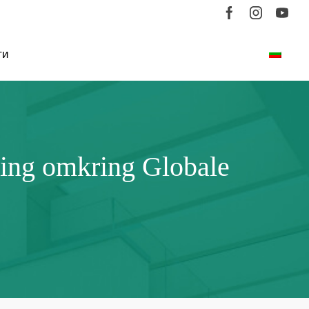
ти
ning omkring Globale