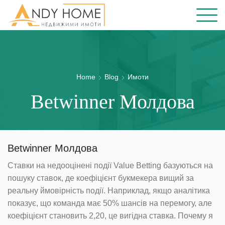
Home
Blog
Имоти
Betwinner Молдова
Betwinner Молдова
Ставки на недооцінені події Value Betting базуються на
пошуку ставок, де коефіцієнт букмекера вищий за
реальну ймовірність події. Наприклад, якщо аналітика
показує, що команда має 50% шансів на перемогу, але
коефіцієнт становить 2,20, це вигідна ставка. Почему я