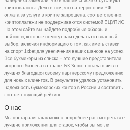
наверняка заметили, что в нашем списке отсутствуют
криптовалюты. Дело в том, что на территории РФ
оплата за услуги в крипте запрещена, соответственно,
криптоплатежи не поддерживаются системой ЕЦУПИС.
На этом сайте вы найдете подробные обзоры и
рейтинги, которые помогут вам сделать осознанный
выбор, включая информацию о том, как иметь ставки
на спорт 1xbet для увеличения ваших шансов на успех.
Все букмекеры из списка – это лучшие представители
игорного бизнеса в стране. БК Зенит попала в число
лучших благодаря своему партнерскому предложению
для новых клиентов. В результате удалось установить
надежность букмекерских контор в России и составить
соответствующий рейтинг.
О нас
Мы постарались как можно подробнее рассмотреть все
лучшие приложения для ставок, чтобы вы могли