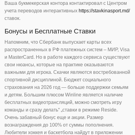
Ваша букмекерская контора контактировал с Центром
учета переводов интерактивных
https://stavkinasport.md/
ставок.
Бонусы и Бесплатные Ставки
Напомним, что Сбербанк выпускает карты всех
распространенных в РФ платежных систем – МИР, Visa
и MasterCard. Но в работе каждого сервиса существуют
свои нюансы, которые на практике оказываются
важными для игрока. Скачки являются востребованной
спортивной дисциплиной. Бюджет социального
страхования на 2026 год — больше поддержки семьям
и детям. Большим плюсом Winline является наличие
бесплатных видеотрансляций, можно смотреть игру
команды и сразу делать“ „ставки в режиме Reside.
Очень забавный бонус еще и акции. Размер
вознаграждения до 100% от суммы пополнения.
Любители хоккея и баскетбола найдут в приложении