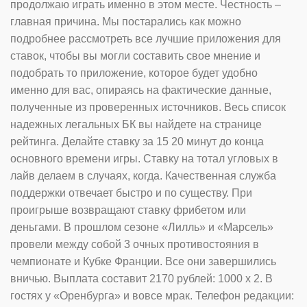
продолжаю играть именно в этом месте. Честность –
главная причина. Мы постарались как можно
подробнее рассмотреть все лучшие приложения для
ставок, чтобы вы могли составить свое мнение и
подобрать то приложение, которое будет удобно
именно для вас, опираясь на фактические данные,
полученные из проверенных источников. Весь список
надежных легальных БК вы найдете на странице
рейтинга. Делайте ставку за 15 20 минут до конца
основного времени игры. Ставку на тотал угловых в
лайв делаем в случаях, когда. Качественная служба
поддержки отвечает быстро и по существу. При
проигрыше возвращают ставку фрибетом или
деньгами. В прошлом сезоне «Лилль» и «Марсель»
провели между собой 3 очных противостояния в
чемпионате и Кубке Франции. Все они завершились
вничью. Выплата составит 2170 рублей: 1000 х 2. В
гостях у «Оренбурга» и вовсе мрак. Телефон редакции: