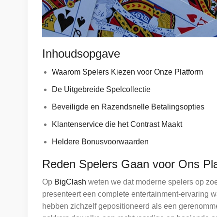
Inhoudsopgave
Waarom Spelers Kiezen voor Onze Platform
De Uitgebreide Spelcollectie
Beveiligde en Razendsnelle Betalingsopties
Klantenservice die het Contrast Maakt
Heldere Bonusvoorwaarden
Reden Spelers Gaan voor Ons Pl
Op
BigClash
weten we dat moderne spelers op zoek
presenteert een complete entertainment-ervaring w
hebben zichzelf gepositioneerd als een gerenom