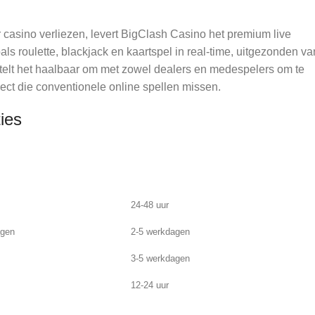
 casino verliezen, levert BigClash Casino het premium live
ls roulette, blackjack en kaartspel in real-time, uitgezonden va
stelt het haalbaar om met zowel dealers en medespelers om te
ct die conventionele online spellen missen.
ies
24-48 uur
agen
2-5 werkdagen
3-5 werkdagen
12-24 uur