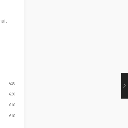
nuit
€10
€20
€10
€10