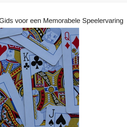
Gids voor een Memorabele Speelervaring