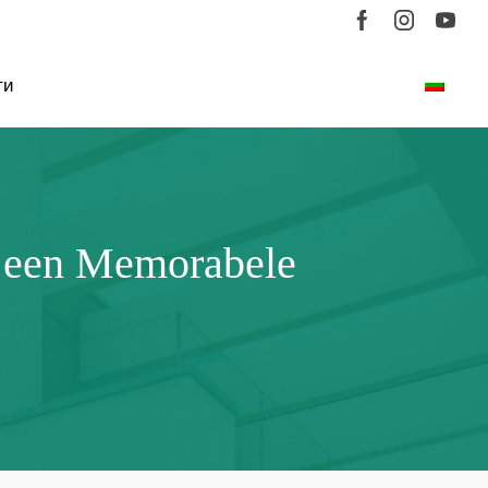
ти
r een Memorabele