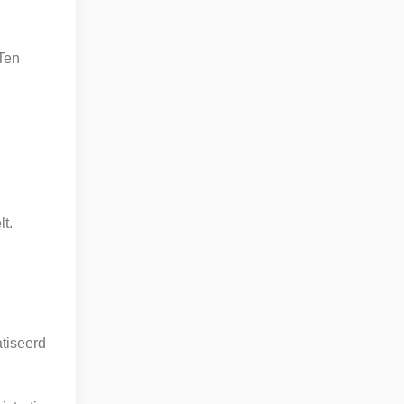
Ten
n
t.
tiseerd