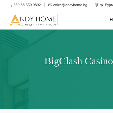
359 88 550 9892
office@andyhome.bg
гр. Бург
Н
BigClash Casino