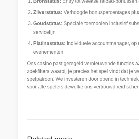
Bronstatus:
Entry tot weekse reload-bonussen e
Zilverstatus:
Verhoogde bonuspercentages plus 
Goudstatus:
Speciale toernooien inclusief subst
servicelijn
Platinastatus:
Individuele accountmanager, op 
evenementen
Ons casino past geregeld vernieuwende functies a
zoekfilters waarbij je precies het spel vindt dat j
spelpatroon. We investeren doorlopend in techniek 
voor alle spelers dewelke ons vertrouwdheid sche