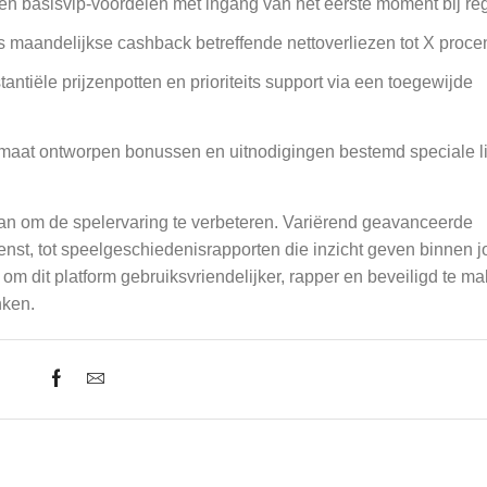
n basisvip-voordelen met ingang van het eerste moment bij regi
maandelijkse cashback betreffende nettoverliezen tot X proce
antiële prijzenpotten en prioriteits support via een toegewijde
maat ontworpen bonussen en uitnodigingen bestemd speciale l
an om de spelervaring te verbeteren. Variërend geavanceerde
e wenst, tot speelgeschiedenisrapporten die inzicht geven binnen 
om dit platform gebruiksvriendelijker, rapper en beveiligd te m
nken.