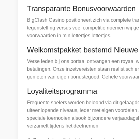
Transparante Bonusvoorwaarden
BigClash Casino positioneert zich via complete tr
tegenstelling versus veel competitie noemen wij g
voorwaarden in minilettertjes lettertjes.
Welkomstpakket bestemd Nieuwe 
Verse leden bij ons portaal ontvangen een royaal 
betalingen. Onze inzetvereisten staan realistisch 
genieten van eigen bonustegoed. Gehele voorwaard
Loyaliteitsprogramma
Frequente spelers worden beloond via dit gelaagde
uiteenlopende niveaus, ieder met eigen voordele
speciale toernooien alsook bijzondere verjaardag
verzamelt tijdens het deelnemen.