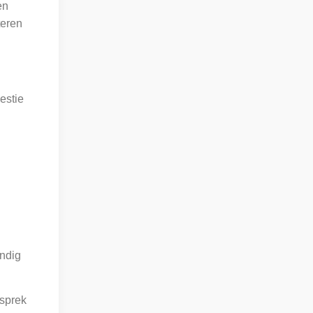
en
teren
estie
andig
esprek