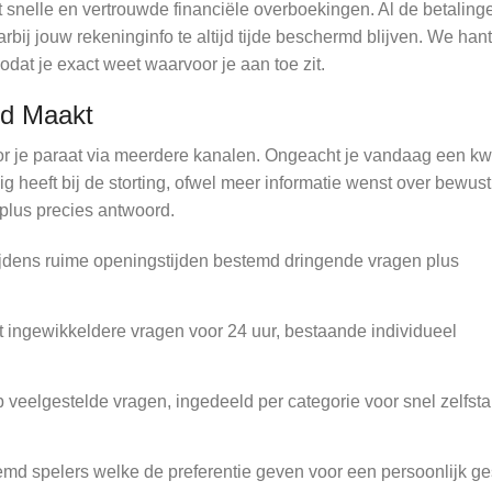
 snelle en vertrouwde financiële overboekingen. Al de betaling
ij jouw rekeninginfo te altijd tijde beschermd blijven. We han
dat je exact weet waarvoor je aan toe zit.
id Maakt
or je paraat via meerdere kanalen. Ongeacht je vandaag een kw
g heeft bij de storting, ofwel meer informatie wenst over bewust
plus precies antwoord.
ijdens ruime openingstijden bestemd dringende vragen plus
 ingewikkeldere vragen voor 24 uur, bestaande individueel
 veelgestelde vragen, ingedeeld per categorie voor snel zelfst
emd spelers welke de preferentie geven voor een persoonlijk g