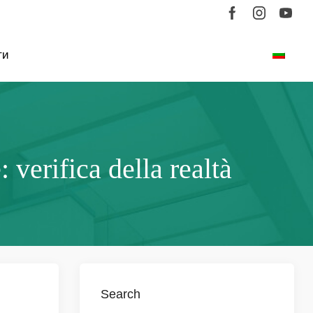
ти
verifica della realtà
Search