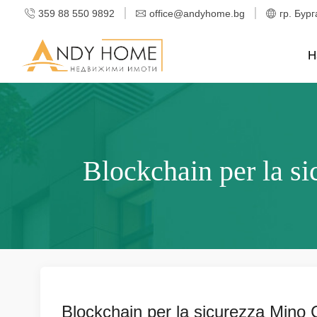
359 88 550 9892
office@andyhome.bg
гр. Бург
Н
Blockchain per la si
Blockchain per la sicurezza Mino Ca