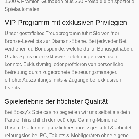
1500 € Prämien-Guthaben plus 250 Freispiele an spezielle
Spielautomaten.
VIP-Programm mit exklusiven Privilegien
Unser gestaffeltes Treueprogramm führt Sie von ‘ner
Bronze-Level bis zur Diamant-Ebene. Bei jedweder Bet
verdienen du Bonuspunkte, welche du für Bonusguthaben,
Gratis-Spins oder exklusive Belohnungen wechseln
könntet. Exklusivmitglieder profitieren von persönliche
Betreuung durch zugeordnete Betreuungsmanager,
erhöhte Auszahlungslimits & Zugänge bei exklusiven
Events.
Spielerlebnis der höchster Qualität
Bei Bossy’s Spielcasino begreifen wir uns selbst als dein
Partner hinsichtlich denkwürdige Gaming-Momente.
Unsere Platform ist gänzlich responsiv gestaltet & arbeitet
reibungslos bei PC, Tablets & Mobilgeräten ohne eigene