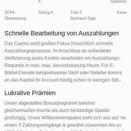
€
Gebühren
SEPA-
fünfzig €
3 bis 5
Keine
Überweisung
Business-Tage
Schnelle Bearbeitung von Auszahlungen
Das Casino setzt großen Fokus hinsichtlich schnelle
Auszahlungsprozesse. Im Anschluss an vollendeter
Verifizierung eures Kontos verarbeiten wir Auszahlungs-
Requests in max. max. vierundzwanzig Hours. Für E-
Wallet-Dienste beispielsweise Skrill oder Neteller kommt
an das Kapital Ihr Account häufig schon in wenigen Std..
Lukrative Prämien
Unser abgestuftes Bonusprogramm belohnt
gleichermaßen frische als auch beständige Spieler
großzügig. Unser Willkommenspaket zieht sich aus auf ‘ne
ersten 3 Zahlungseingänge & gewährt zusammen bis zu