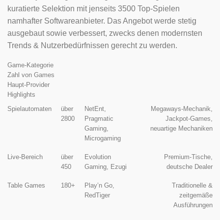
kuratierte Selektion mit jenseits 3500 Top-Spielen
namhafter Softwareanbieter. Das Angebot werde stetig
ausgebaut sowie verbessert, zwecks denen modernsten
Trends & Nutzerbedürfnissen gerecht zu werden.
Game-Kategorie
Zahl von Games
Haupt-Provider
Highlights
Spielautomaten
über
NetEnt,
Megaways-Mechanik,
2800
Pragmatic
Jackpot-Games,
Gaming,
neuartige Mechaniken
Microgaming
Live-Bereich
über
Evolution
Premium-Tische,
450
Gaming, Ezugi
deutsche Dealer
Table Games
180+
Play’n Go,
Traditionelle &
RedTiger
zeitgemäße
Ausführungen