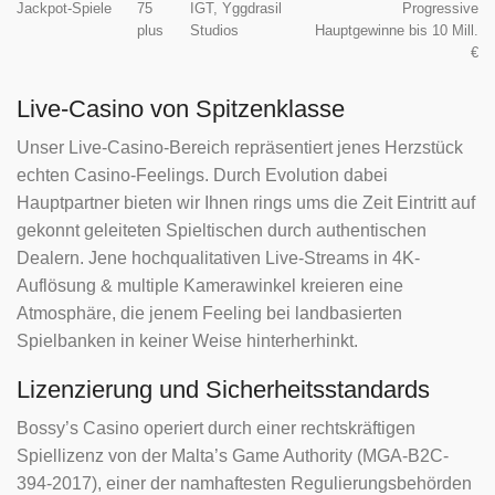
Jackpot-Spiele
75
IGT, Yggdrasil
Progressive
plus
Studios
Hauptgewinne bis 10 Mill.
€
Live-Casino von Spitzenklasse
Unser Live-Casino-Bereich repräsentiert jenes Herzstück
echten Casino-Feelings. Durch Evolution dabei
Hauptpartner bieten wir Ihnen rings ums die Zeit Eintritt auf
gekonnt geleiteten Spieltischen durch authentischen
Dealern. Jene hochqualitativen Live-Streams in 4K-
Auflösung & multiple Kamerawinkel kreieren eine
Atmosphäre, die jenem Feeling bei landbasierten
Spielbanken in keiner Weise hinterherhinkt.
Lizenzierung und Sicherheitsstandards
Bossy’s Casino operiert durch einer rechtskräftigen
Spiellizenz von der Malta’s Game Authority (MGA-B2C-
394-2017), einer der namhaftesten Regulierungsbehörden