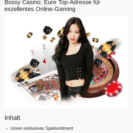
Bossy Casino: Eure Top-Adresse für
exzellentes Online-Gaming
Inhalt
Unser exklusives Spielsortiment