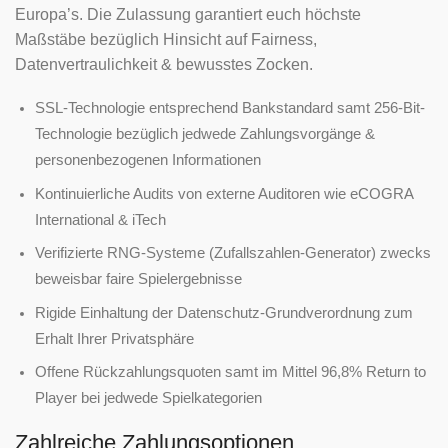
Europa’s. Die Zulassung garantiert euch höchste
Maßstäbe bezüglich Hinsicht auf Fairness,
Datenvertraulichkeit & bewusstes Zocken.
SSL-Technologie entsprechend Bankstandard samt 256-Bit-
Technologie bezüglich jedwede Zahlungsvorgänge &
personenbezogenen Informationen
Kontinuierliche Audits von externe Auditoren wie eCOGRA
International & iTech
Verifizierte RNG-Systeme (Zufallszahlen-Generator) zwecks
beweisbar faire Spielergebnisse
Rigide Einhaltung der Datenschutz-Grundverordnung zum
Erhalt Ihrer Privatsphäre
Offene Rückzahlungsquoten samt im Mittel 96,8% Return to
Player bei jedwede Spielkategorien
Zahlreiche Zahlungsoptionen