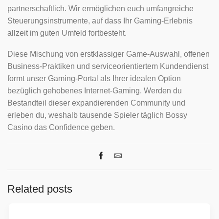
partnerschaftlich. Wir ermöglichen euch umfangreiche
Steuerungsinstrumente, auf dass Ihr Gaming-Erlebnis
allzeit im guten Umfeld fortbesteht.
Diese Mischung von erstklassiger Game-Auswahl, offenen
Business-Praktiken und serviceorientiertem Kundendienst
formt unser Gaming-Portal als Ihrer idealen Option
bezüglich gehobenes Internet-Gaming. Werden du
Bestandteil dieser expandierenden Community und
erleben du, weshalb tausende Spieler täglich Bossy
Casino das Confidence geben.
Related posts