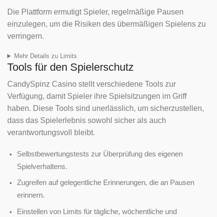
Die Plattform ermutigt Spieler, regelmäßige Pausen
einzulegen, um die Risiken des übermäßigen Spielens zu
verringern.
Mehr Details zu Limits
Tools für den Spielerschutz
CandySpinz Casino stellt verschiedene Tools zur
Verfügung, damit Spieler ihre Spielsitzungen im Griff
haben. Diese Tools sind unerlässlich, um sicherzustellen,
dass das Spielerlebnis sowohl sicher als auch
verantwortungsvoll bleibt.
Selbstbewertungstests zur Überprüfung des eigenen
Spielverhaltens.
Zugreifen auf gelegentliche Erinnerungen, die an Pausen
erinnern.
Einstellen von Limits für tägliche, wöchentliche und