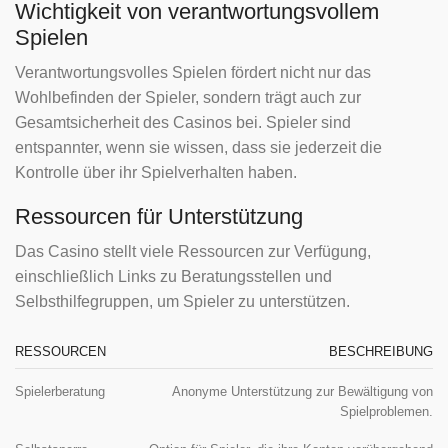
Wichtigkeit von verantwortungsvollem
Spielen
Verantwortungsvolles Spielen fördert nicht nur das
Wohlbefinden der Spieler, sondern trägt auch zur
Gesamtsicherheit des Casinos bei. Spieler sind
entspannter, wenn sie wissen, dass sie jederzeit die
Kontrolle über ihr Spielverhalten haben.
Ressourcen für Unterstützung
Das Casino stellt viele Ressourcen zur Verfügung,
einschließlich Links zu Beratungsstellen und
Selbsthilfegruppen, um Spieler zu unterstützen.
RESSOURCEN
BESCHREIBUNG
Spielerberatung
Anonyme Unterstützung zur Bewältigung von
Spielproblemen.