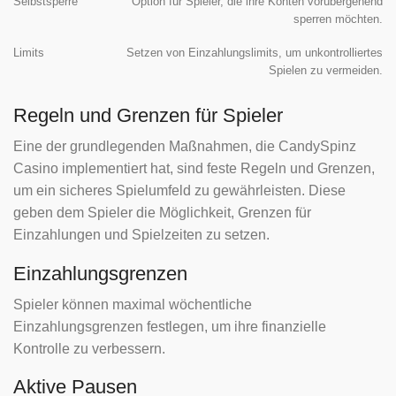
Selbstsperre
Option für Spieler, die ihre Konten vorübergehend
sperren möchten.
Limits
Setzen von Einzahlungslimits, um unkontrolliertes
Spielen zu vermeiden.
Regeln und Grenzen für Spieler
Eine der grundlegenden Maßnahmen, die CandySpinz
Casino implementiert hat, sind feste Regeln und Grenzen,
um ein sicheres Spielumfeld zu gewährleisten. Diese
geben dem Spieler die Möglichkeit, Grenzen für
Einzahlungen und Spielzeiten zu setzen.
Einzahlungsgrenzen
Spieler können maximal wöchentliche
Einzahlungsgrenzen festlegen, um ihre finanzielle
Kontrolle zu verbessern.
Aktive Pausen