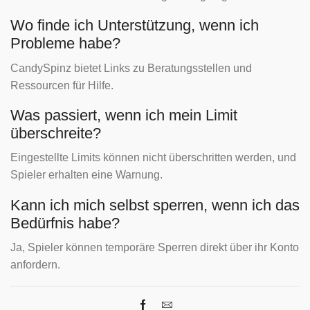
Wo finde ich Unterstützung, wenn ich
Probleme habe?
CandySpinz bietet Links zu Beratungsstellen und
Ressourcen für Hilfe.
Was passiert, wenn ich mein Limit
überschreite?
Eingestellte Limits können nicht überschritten werden, und
Spieler erhalten eine Warnung.
Kann ich mich selbst sperren, wenn ich das
Bedürfnis habe?
Ja, Spieler können temporäre Sperren direkt über ihr Konto
anfordern.