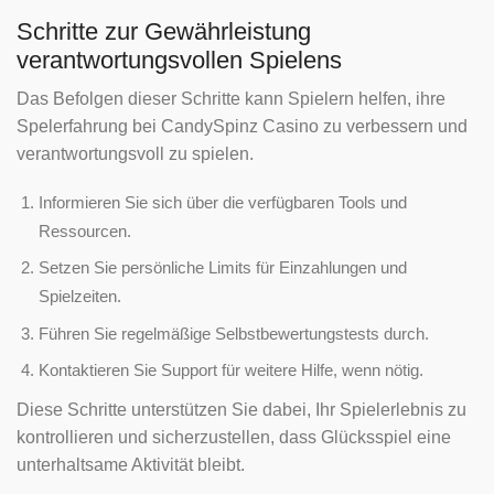
Schritte zur Gewährleistung
verantwortungsvollen Spielens
Das Befolgen dieser Schritte kann Spielern helfen, ihre
Spelerfahrung bei CandySpinz Casino zu verbessern und
verantwortungsvoll zu spielen.
Informieren Sie sich über die verfügbaren Tools und
Ressourcen.
Setzen Sie persönliche Limits für Einzahlungen und
Spielzeiten.
Führen Sie regelmäßige Selbstbewertungstests durch.
Kontaktieren Sie Support für weitere Hilfe, wenn nötig.
Diese Schritte unterstützen Sie dabei, Ihr Spielerlebnis zu
kontrollieren und sicherzustellen, dass Glücksspiel eine
unterhaltsame Aktivität bleibt.