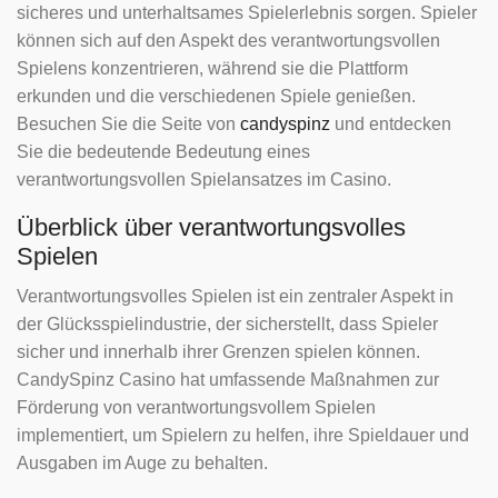
sicheres und unterhaltsames Spielerlebnis sorgen. Spieler
können sich auf den Aspekt des verantwortungsvollen
Spielens konzentrieren, während sie die Plattform
erkunden und die verschiedenen Spiele genießen.
Besuchen Sie die Seite von
candyspinz
und entdecken
Sie die bedeutende Bedeutung eines
verantwortungsvollen Spielansatzes im Casino.
Überblick über verantwortungsvolles
Spielen
Verantwortungsvolles Spielen ist ein zentraler Aspekt in
der Glücksspielindustrie, der sicherstellt, dass Spieler
sicher und innerhalb ihrer Grenzen spielen können.
CandySpinz Casino hat umfassende Maßnahmen zur
Förderung von verantwortungsvollem Spielen
implementiert, um Spielern zu helfen, ihre Spieldauer und
Ausgaben im Auge zu behalten.