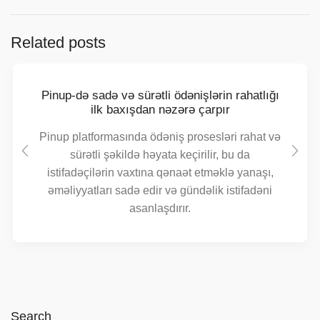
Related posts
Pinup-də sadə və sürətli ödənişlərin rahatlığı
ilk baxışdan nəzərə çarpır
Pinup platformasında ödəniş prosesləri rahat və
sürətli şəkildə həyata keçirilir, bu da
istifadəçilərin vaxtına qənaət etməklə yanaşı,
əməliyyatları sadə edir və gündəlik istifadəni
asanlaşdırır.
Search