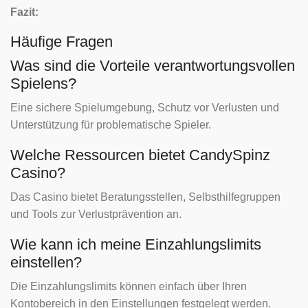
Fazit:
Häufige Fragen
Was sind die Vorteile verantwortungsvollen
Spielens?
Eine sichere Spielumgebung, Schutz vor Verlusten und
Unterstützung für problematische Spieler.
Welche Ressourcen bietet CandySpinz
Casino?
Das Casino bietet Beratungsstellen, Selbsthilfegruppen
und Tools zur Verlustprävention an.
Wie kann ich meine Einzahlungslimits
einstellen?
Die Einzahlungslimits können einfach über Ihren
Kontobereich in den Einstellungen festgelegt werden.