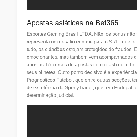
Apostas asiáticas na Bet365
Esportes Gaming Brasil LTDA. Não, os bônus não s
representa um desafio enorme para o SRIJ, que tem
tudo, os cidadãos estejam protegidos de fraudes. 
emocionantes, mas também vêm acompanhados de v
apostas. Recursos de apostas como cash out e bet 
seus bilhetes. Outro ponto decisivo é a experiência
Prognósticos Futebol, que entre outras secções, t
de excelência da SportyTrader, quer em Portugal, 
determinação judicial.