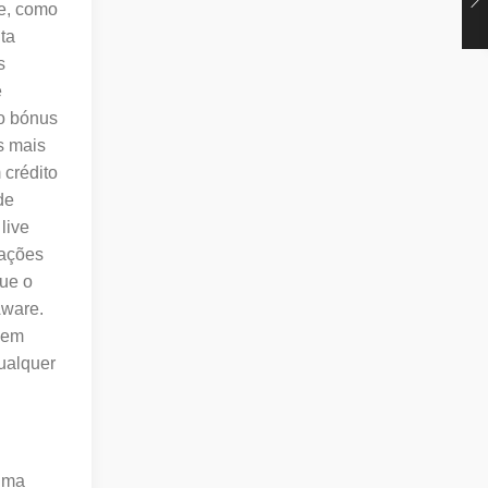
 e, como
ta
s
e
 o bónus
s mais
 crédito
de
live
mações
que o
Aware.
nem
ualquer
 uma