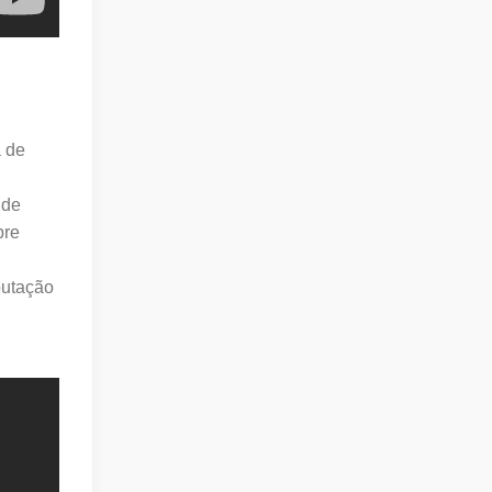
a de
 de
bre
putação