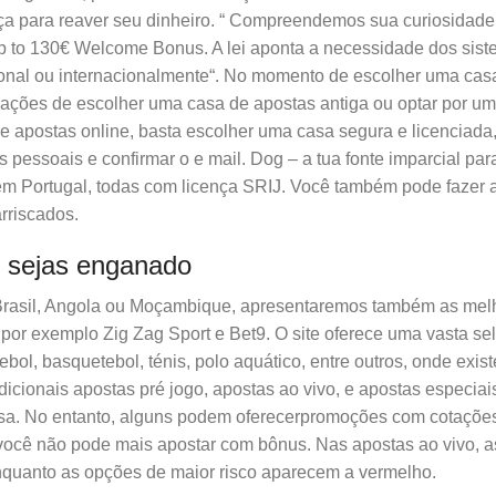
stiça para reaver seu dinheiro. “ Compreendemos sua curiosidade
 up to 130€ Welcome Bonus. A lei aponta a necessidade dos sis
ional ou internacionalmente“. No momento de escolher uma cas
icações de escolher uma casa de apostas antiga ou optar por u
 apostas online, basta escolher uma casa segura e licenciada, 
 pessoais e confirmar o e mail. Dog – a tua fonte imparcial par
em Portugal, todas com licença SRIJ. Você também pode fazer 
rriscados.
o sejas enganado
 Brasil, Angola ou Moçambique, apresentaremos também as mel
por exemplo Zig Zag Sport e Bet9. O site oferece uma vasta se
bol, basquetebol, ténis, polo aquático, entre outros, onde exis
dicionais apostas pré jogo, apostas ao vivo, e apostas especiai
esa. No entanto, alguns podem oferecerpromoções com cotaçõe
 você não pode mais apostar com bônus. Nas apostas ao vivo, 
nquanto as opções de maior risco aparecem a vermelho.