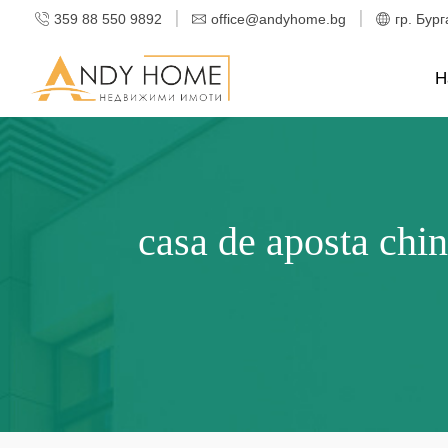
359 88 550 9892
office@andyhome.bg
гр. Бург
Н
casa de aposta chin