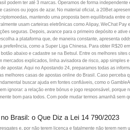
asil podem ter até 3 marcas. Operamos de forma independente
casinos ou jogos de azar. No material oficial, a 20Bet apresen
 a criptomoedas, mantendo uma proposta bem equilibrada entre o
geralmente usam carteiras eletrônicas como Alipay, WeChat Pay 
ções seguras. Depois, avance para o primeiro depósito e ative
 escolha a plataforma que, de maneira constante, apresenta odd
a preferência, como a Super Liga Chinesa. Para obter R$20 em
botão abaixo e cadastre se na Betsul. Entre os melhores sites 
tem mercados explicados, linha avisadora de risco, app simples e 
de apostar. Aqui no Apostando 24, preparamos todas as infor
das melhores casas de apostas online do Brasil. Caso perceba 
undamental buscar ajuda em fontes confiáveis, como o Gamble
m ignorar: a relação entre bónus e jogo responsável, porque 
amente bom para todos. Com pode mudar termos amanhã sem q
o Brasil: o Que Diz a Lei 14 790/2023
resgates e, por não terem licença e fatalmente não terem nem