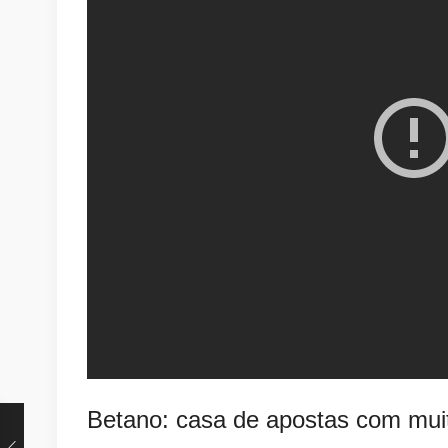
Betano: casa de apostas com mui