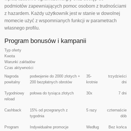
podmiotów zapewniających pomoc osobom z trudnościami
z hazardem. Każdy użytkownik jest w stanie w dowolnej
momecie użyć z wspomnianych funkcji w parametrach
własnego profilu.
Program bonusów i kampanii
Typ oferty
Kwota
Warunki zakładów
Czas aktywności
Nagroda
podwojenie do 2000 złotych +
35-
trzydzieści
powitalny
200 bezpłatnych obrotów
krotnie
dni
Tygodniowy
połowa do tysiąca złotych
30x
7 dni
reload
Cashback
15% od przegranych z
5 razy
czternaście
tygodnia
dób
Program
Indywidualne promocje
Według
Bez końca