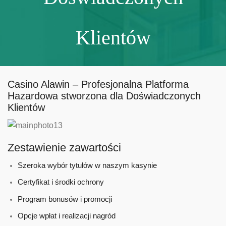
Klientów
Casino Alawin – Profesjonalna Platforma
Hazardowa stworzona dla Doświadczonych
Klientów
Zestawienie zawartości
Szeroka wybór tytułów w naszym kasynie
Certyfikat i środki ochrony
Program bonusów i promocji
Opcje wpłat i realizacji nagród