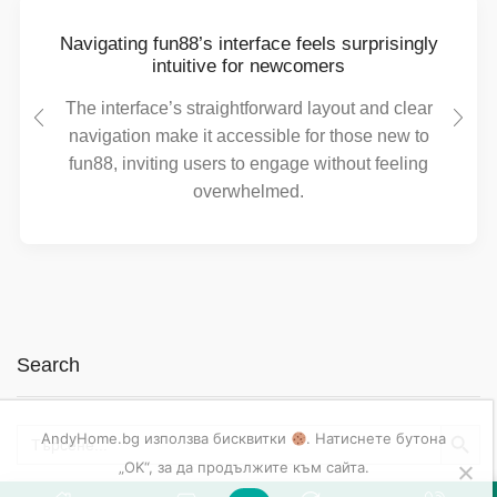
Navigating fun88’s interface feels surprisingly
intuitive for newcomers
The interface’s straightforward layout and clear
navigation make it accessible for those new to
fun88, inviting users to engage without feeling
overwhelmed.
Search
SEARCH BUTTO
Search
AndyHome.bg използва бисквитки
. Натиснете бутона
for:
„OK“, за да продължите към сайта.