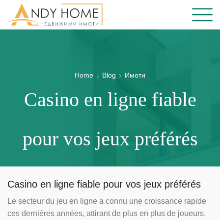
Home
Blog
Имоти
Casino en ligne fiable
pour vos jeux préférés
Casino en ligne fiable pour vos jeux préférés
Le secteur du jeu en ligne a connu une croissance rapide
ces dernières années, attirant de plus en plus de joueurs.