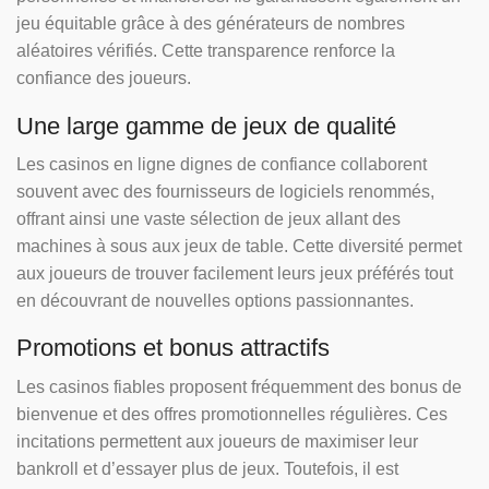
jeu équitable grâce à des générateurs de nombres
aléatoires vérifiés. Cette transparence renforce la
confiance des joueurs.
Une large gamme de jeux de qualité
Les casinos en ligne dignes de confiance collaborent
souvent avec des fournisseurs de logiciels renommés,
offrant ainsi une vaste sélection de jeux allant des
machines à sous aux jeux de table. Cette diversité permet
aux joueurs de trouver facilement leurs jeux préférés tout
en découvrant de nouvelles options passionnantes.
Promotions et bonus attractifs
Les casinos fiables proposent fréquemment des bonus de
bienvenue et des offres promotionnelles régulières. Ces
incitations permettent aux joueurs de maximiser leur
bankroll et d’essayer plus de jeux. Toutefois, il est