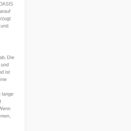
 OASIS
arauf
rzugt
 und
ab. Die
n und
d ist
line
e lange
t
 Wenn
hmen,