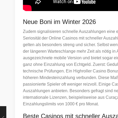
Neue Boni im Winter 2026
Zudem signalisieren schnelle Auszahlungen eine e
Seriosität der Online Casinos mit schneller Ausza
gelten als besonders streng und sicher. Selbst we
der längeren Warteschlange mehr Zeit als nötig 
ausgezeichnete mobile Version und bietet sogar ei
ganz ohne Einzahlung von Echtgeld. Zuerst: Gedu
technische Prüfungen. Ein Highroller Casino Bonus
höheren Mindesteinzahlung verbunden. Diese Maßn
passionierte Spieler oft weniger reizvoll. Einige 
Auszahlungen anbieten. Besonders gefragt sind ne
internationale Lizenzen, beispielsweise aus Curaç
Einzahlungslimits von 1000 € pro Monat.
Beste Casinos mit schneller Ausz