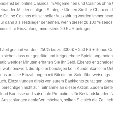
dendienst bei online Casinos im Allgemeinen und Casinos ohne
neinander. Mit der richtigen Strategie können Sie Ihre Chancen d
se Online Casinos mit schneller Auszahlung werden immer bevo
 nur dann als Testsieger benennen, wenn dieser zu 100 % seriös
 muss Ihre Einzahlung mindestens 20 EUR betragen.
iel Zeit gespart werden. 250% bis zu 3000€ + 350 FS + Bonus Cr
len sicher, dass nur geprüfte und freigegebene Spiele angebote
halb weniger Minuten erhalten Sie Ihr Geld. Ebenso entscheiden
erwähnenswert, die Spieler benötigen kein Kundenkonto im On
onus auf alle Einzahlungen mit Bitcoin an. Sofortüberweisungs
euch, Einzahlungen direkt von eurem Bankkonto zu tätigen, ohn
l berechtigen nicht zur Teilnahme an dieser Aktion. Zudem biete
load Bonusse und saisonale Promotions für Bestandskunden.
gen Auszahlungen genießen möchten, sollten Sie sich die Zeit ne