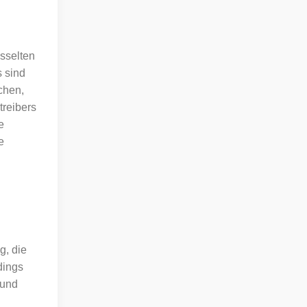
sselten
s sind
chen,
treibers
e
e
g, die
dings
 und