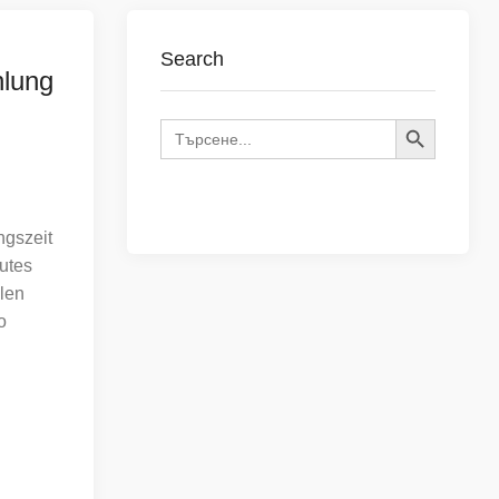
Search
hlung
SEARCH BUTTON
Search
for:
ngszeit
utes
len
o