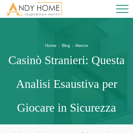
Home
Blog
Имоти
Casinò Stranieri: Questa
Analisi Esaustiva per
Giocare in Sicurezza