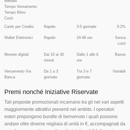
Metodo
Tempo Versamento
Tempo Ritiro
Costi
Cards per Credito
Rapido
3-5 giornate
0-2%
Wallet Elettronici
Rapido
24-48 ore
Senza
costi
Monete digitali
Dai 10 ai 30
Dalle 1 alle 6
Basse
minuti
ore
Versamento Via
Da 1 a 3
Tra 3 e 7
Variabili
Banca
giornate
giornate
Premi nonché Iniziative Riservate
Tali proposte promozionali incarnano tra gli nei vari aspetti
maggiormente attrattivi presenti nel ambito. I operatori
esteri propongono bundle di benvenuto i quali possono
andare oltre diverse migliaia di unità in €, accompagnati da