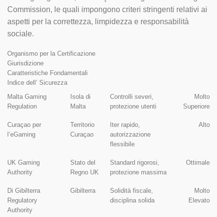
Commission, le quali impongono criteri stringenti relativi ai
aspetti per la correttezza, limpidezza e responsabilità
sociale.
Organismo per la Certificazione
Giurisdizione
Caratteristiche Fondamentali
Indice dell’ Sicurezza
Malta Gaming
Isola di
Controlli severi,
Molto
Regulation
Malta
protezione utenti
Superiore
Curaçao per
Territorio
Iter rapido,
Alto
l’eGaming
Curaçao
autorizzazione
flessibile
UK Gaming
Stato del
Standard rigorosi,
Ottimale
Authority
Regno UK
protezione massima
Di Gibilterra
Gibilterra
Solidità fiscale,
Molto
Regulatory
disciplina solida
Elevato
Authority