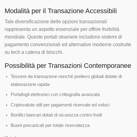
Modalità per il Transazione Accessibili
Tale diversificazione delle opzioni transazionali
rappresenta un aspetto essenziale per offrire fruibilità
mondiale. Queste portali straniere includono sistemi di
pagamento convenzionali ed alternative moderne costruite
su tech a catena di blocchi.
Possibilità per Transazioni Contemporanee
Tessere da transazione nonché prelievo globali dotate di
elaborazione rapida
Portafogli elettronici con crittografia avanzata
Criptovalute utili per pagamenti riservate ed veloci
Bonifici bancari dotati di sicurezza contro frodi
Buoni precaricati per totale riservatezza