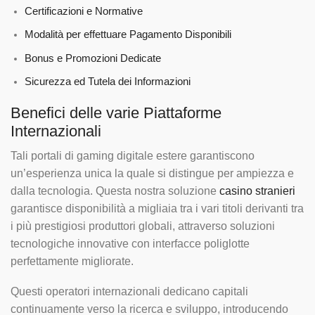
Certificazioni e Normative
Modalità per effettuare Pagamento Disponibili
Bonus e Promozioni Dedicate
Sicurezza ed Tutela dei Informazioni
Benefici delle varie Piattaforme
Internazionali
Tali portali di gaming digitale estere garantiscono
un’esperienza unica la quale si distingue per ampiezza e
dalla tecnologia. Questa nostra soluzione
casino stranieri
garantisce disponibilità a migliaia tra i vari titoli derivanti tra
i più prestigiosi produttori globali, attraverso soluzioni
tecnologiche innovative con interfacce poliglotte
perfettamente migliorate.
Questi operatori internazionali dedicano capitali
continuamente verso la ricerca e sviluppo, introducendo