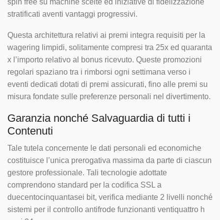
spin free su machine scelte ed iniziative di fidelizzazione
stratificati aventi vantaggi progressivi.
Questa architettura relativi ai premi integra requisiti per la
wagering limpidi, solitamente compresi tra 25x ed quaranta
x l’importo relativo al bonus ricevuto. Queste promozioni
regolari spaziano tra i rimborsi ogni settimana verso i
eventi dedicati dotati di premi assicurati, fino alle premi su
misura fondate sulle preferenze personali nel divertimento.
Garanzia nonché Salvaguardia di tutti i
Contenuti
Tale tutela concernente le dati personali ed economiche
costituisce l’unica prerogativa massima da parte di ciascun
gestore professionale. Tali tecnologie adottate
comprendono standard per la codifica SSL a
duecentocinquantasei bit, verifica mediante 2 livelli nonché
sistemi per il controllo antifrode funzionanti ventiquattro h