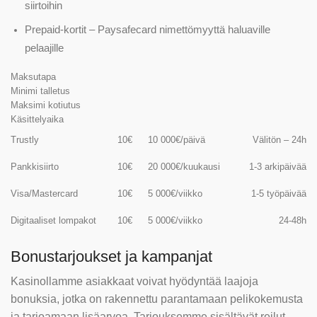
siirtoihin
Prepaid-kortit – Paysafecard nimettömyyttä haluaville
pelaajille
Maksutapa
Minimi talletus
Maksimi kotiutus
Käsittelyaika
Trustly
10€
10 000€/päivä
Välitön – 24h
Pankkisiirto
10€
20 000€/kuukausi
1-3 arkipäivää
Visa/Mastercard
10€
5 000€/viikko
1-5 työpäivää
Digitaaliset lompakot
10€
5 000€/viikko
24-48h
Bonustarjoukset ja kampanjat
Kasinollamme asiakkaat voivat hyödyntää laajoja
bonuksia, jotka on rakennettu parantamaan pelikokemusta
ja tarjoamaan lisäarvoa. Tarjouksemme sisältävät reilut