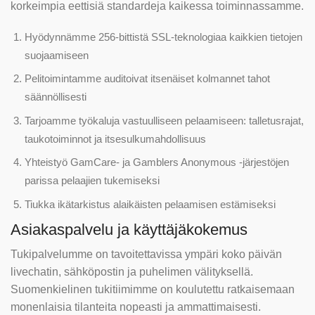
korkeimpia eettisiä standardeja kaikessa toiminnassamme.
Hyödynnämme 256-bittistä SSL-teknologiaa kaikkien tietojen
suojaamiseen
Pelitoimintamme auditoivat itsenäiset kolmannet tahot
säännöllisesti
Tarjoamme työkaluja vastuulliseen pelaamiseen: talletusrajat,
taukotoiminnot ja itsesulkumahdollisuus
Yhteistyö GamCare- ja Gamblers Anonymous -järjestöjen
parissa pelaajien tukemiseksi
Tiukka ikätarkistus alaikäisten pelaamisen estämiseksi
Asiakaspalvelu ja käyttäjäkokemus
Tukipalvelumme on tavoitettavissa ympäri koko päivän
livechatin, sähköpostin ja puhelimen välityksellä.
Suomenkielinen tukitiimimme on koulutettu ratkaisemaan
monenlaisia tilanteita nopeasti ja ammattimaisesti.