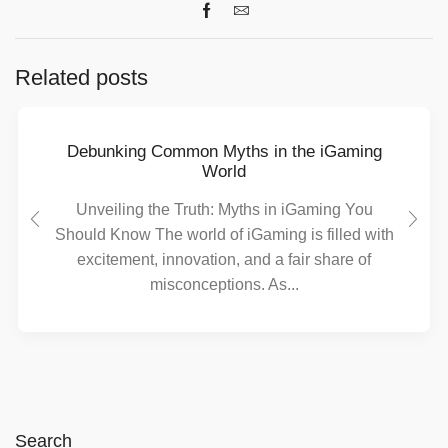
Related posts
Debunking Common Myths in the iGaming
World
Unveiling the Truth: Myths in iGaming You
Should Know The world of iGaming is filled with
excitement, innovation, and a fair share of
misconceptions. As...
Search