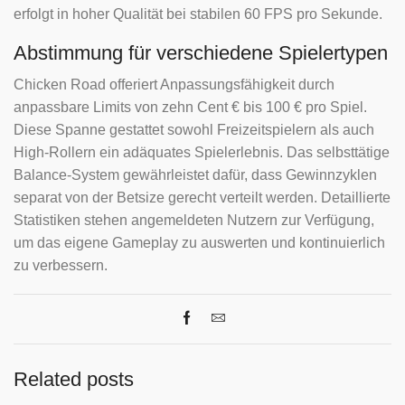
erfolgt in hoher Qualität bei stabilen 60 FPS pro Sekunde.
Abstimmung für verschiedene Spielertypen
Chicken Road offeriert Anpassungsfähigkeit durch
anpassbare Limits von zehn Cent € bis 100 € pro Spiel.
Diese Spanne gestattet sowohl Freizeitspielern als auch
High-Rollern ein adäquates Spielerlebnis. Das selbsttätige
Balance-System gewährleistet dafür, dass Gewinnzyklen
separat von der Betsize gerecht verteilt werden. Detaillierte
Statistiken stehen angemeldeten Nutzern zur Verfügung,
um das eigene Gameplay zu auswerten und kontinuierlich
zu verbessern.
Related posts