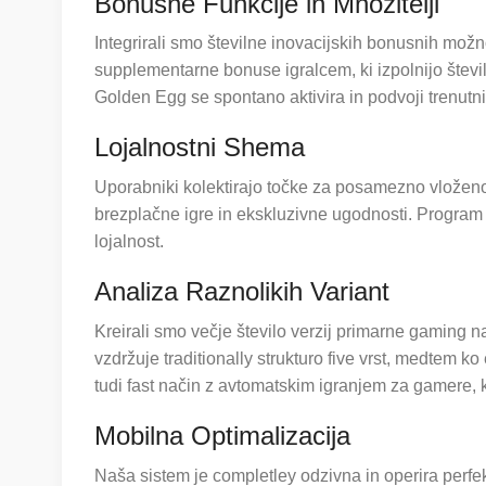
Bonusne Funkcije in Množitelji
Integrirali smo številne inovacijskih bonusnih mož
supplementarne bonuse igralcem, ki izpolnijo štev
Golden Egg se spontano aktivira in podvoji trenutn
Lojalnostni Shema
Uporabniki kolektirajo točke za posamezno vloženo 
brezplačne igre in ekskluzivne ugodnosti. Program 
lojalnost.
Analiza Raznolikih Variant
Kreirali smo večje število verzij primarne gaming n
vzdržuje traditionally strukturo five vrst, medtem ko
tudi fast način z avtomatskim igranjem za gamere, k
Mobilna Optimalizacija
Naša sistem je completley odzivna in operira perfe