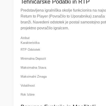
Tehničarske Podatki in RTP
Predstavljena igralniška okolje funkcionira na najso
Return to Player (Povračilo to Uporabnika) zanaša
branži. Navedeni odstotek je postal samostojno potr
projektno povračilo igralcem.
Atribut
Karakteristika
RTP Odstotek
Minimalna Depozit
Maksimalna Stava
Maksimalni Zmaga
Volatilnost
Rok Izbire