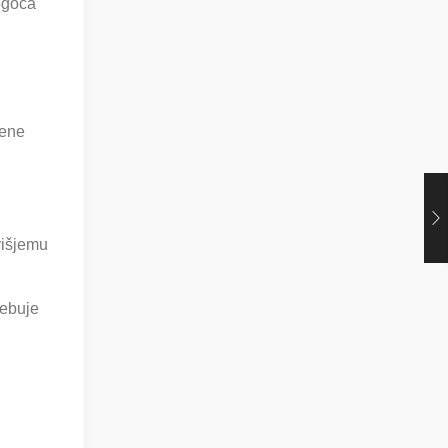
ogoča
vene
višjemu
rebuje