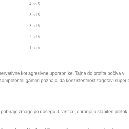
4 na 5
3 od 5
3 od 5
2 od 5
1 na 5
nservativne kot agresivne uporabnike. Tajna do profita počiva v
ompetentni gameri poznajo, da konzistentnost zagotovi superi
pobirajo zmago po dosegu 3. vrstice, ohranjajo stabilen pretok