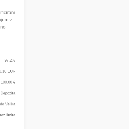
ficirani
njem v
čno
97.2%
0.10 EUR
100.00 €
 Depozita
do Velika
rez limita