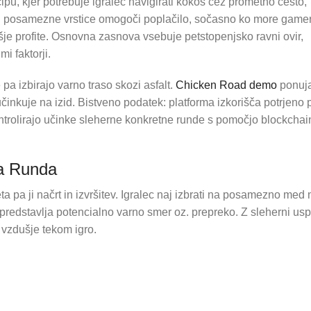
ipu, kjer potrebuje igralec navigirati kokoš čez prometno cesto,
i posamezne vrstice omogoči poplačilo, sočasno ko more game
 višje profite. Osnovna zasnova vsebuje petstopenjsko ravni ovir,
i faktorji.
 pa izbirajo varno traso skozi asfalt.
Chicken Road demo
ponuj
 učinkuje na izid. Bistveno podatek: platforma izkorišča potrjeno
kontrolirajo učinke sleherne konkretne runde s pomočjo blockchai
na Runda
a pa ji načrt in izvršitev. Igralec naj izbrati na posamezno med
e predstavlja potencialno varno smer oz. prepreko. Z sleherni u
 vzdušje tekom igro.