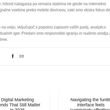
, hitrost nalaganja pa remaira stabilna ne glede na internetno
ralne vsebine preko mobile deviceov, zato smo ekstra fokus ded
a voljo, vključujoč s popolno zapisom vaših partij, analytics
idualnih iger. Predani smo responsible igranju in nudimo orodja z
time.
Digital Marketing
Navigating the fun8
ends That Still Matter
interface feels
in 2026
surprisingly effortles