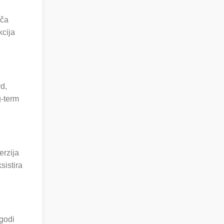
oča
kcija
d,
g-term
erzija
sistira
agodi