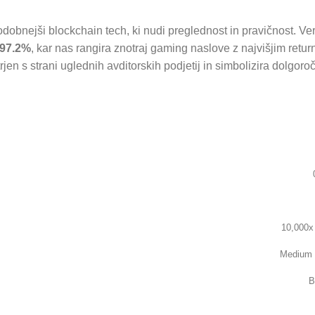
dobnejši blockchain tech, ki nudi preglednost in pravičnost. Veri
97.2%
, kar nas rangira znotraj gaming naslove z najvišjim retur
jen s strani uglednih avditorskih podjetij in simbolizira dolgoro
10,000x
Medium 
B