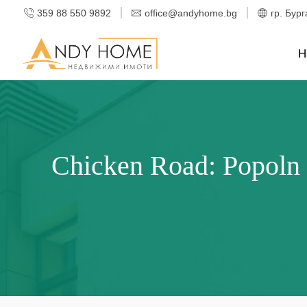
359 88 550 9892
office@andyhome.bg
гр. Бург
Н
Chicken Road: Popoln 