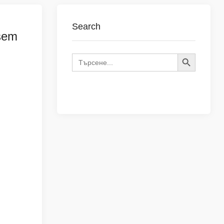
Search
Vsem
SEARCH BUTTON
Search
for: