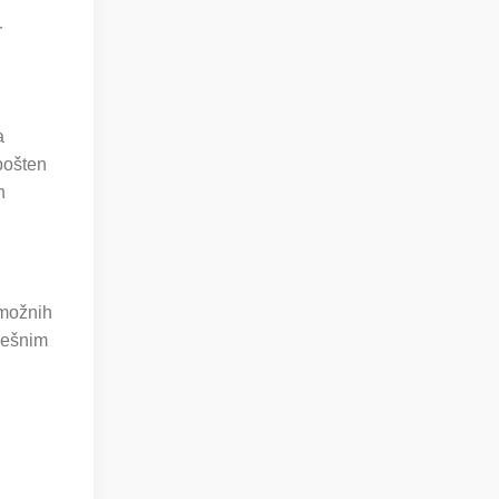
r
a
 pošten
n
 možnih
spešnim