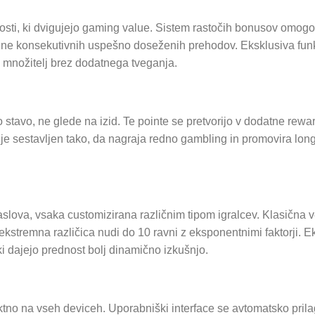
nosti, ki dvigujejo gaming value. Sistem rastočih bonusov omog
ilne konsekutivnih uspešno doseženih prehodov. Eksklusiva fun
i množitelj brez dodatnega tveganja.
stavo, ne glede na izid. Te pointe se pretvorijo v dodatne rewar
je sestavljen tako, da nagraja redno gambling in promovira lon
aslova, vsaka customizirana različnim tipom igralcev. Klasična v
 ekstremna različica nudi do 10 ravni z eksponentnimi faktorji. Ek
i dajejo prednost bolj dinamično izkušnjo.
ktno na vseh deviceh. Uporabniški interface se avtomatsko pril