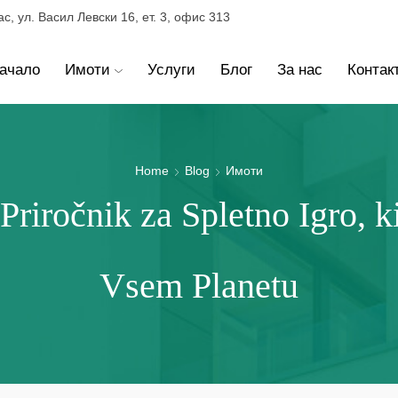
ас, ул. Васил Левски 16, ет. 3, офис 313
ачало
Имоти
Услуги
Блог
За нас
Контак
Home
Blog
Имоти
Priročnik za Spletno Igro, 
Vsem Planetu