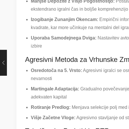
Manjše Depozite z Višjo Pogostnostjo:
Postav
ekstendrano igralni čas in boljše komprehenzijo
Izogibanje Zunanjim Okencam:
Empirični infor
kvadrate, kar more učinkuje na mentalni del igra
Uporaba Samodejnega Dviga:
Nastavitev avto
izbire
Agresivni Metoda za Vrhunske Z
Osredotoča na 5. Vrsto:
Agresivni igralci se o
nevarnosti
Martingale Adaptacija:
Gradualno povečevanje 
adekvaten kapital
Rotiranje Predlog:
Menjava selekcije polj med 
Višje Začetne Vloge:
Agresivno stavljanje od st