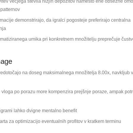
itev večjega števila nižjih depozitov namesto ene obsežne om
 patternov
macije demonstrirajo, da igralci pogosteje preferirajo centralna
nja
matiziranega umika pri konkretnem množitelju preprečuje čust
mage
sredotočajo na doseg maksimalnega množitelja 8.00x, navkljub 
vloga po porazu more kompenzira prejšnje poraze, ampak pot
igrami lahko dvigne mentalno benefit
arta za optimizacijo eventualnih profitov v kratkem terminu