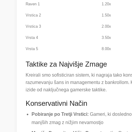
Raven 1
1.20x
Vrstica 2
1.50x
Vrstica 3
2.00x
Vrsta 4
3.50x
Vrsta 5
8.00x
Taktike za Najvišje Zmage
Kreirali smo sofisticiran sistem, ki nagraja tako ko
razumevanju šans in managementu z bankrollom. K
izide od naključnega gamerske taktike.
Konservativni Način
Pobiranje po Tretji Vrstici:
Gameri, ki dosledno 
manjših zmag z nižjim nevarnostjo