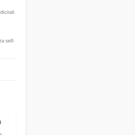
icirali
a self-
8
Test Post Created
Test Post Created
s