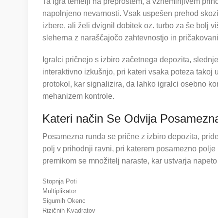
Ta igra temelji na preprostem, a vznemirljivem princ
napolnjeno nevarnosti. Vsak uspešen prehod skoz
izbere, ali želi dvignil dobitek oz. turbo za še bolj
sleherna z naraščajočo zahtevnostjo in pričakovanim
Igralci pričnejo s izbiro začetnega depozita, slednje
interaktivno izkušnjo, pri kateri vsaka poteza takoj
protokol, kar signalizira, da lahko igralci osebno 
mehanizem kontrole.
Kateri način Se Odvija Posamez
Posamezna runda se prične z izbiro depozita, pridet
polj v prihodnji ravni, pri katerem posamezno polj
premikom se množitelj naraste, kar ustvarja napeto
Stopnja Poti
Multiplikator
Sigurnih Okenc
Rizičnih Kvadratov