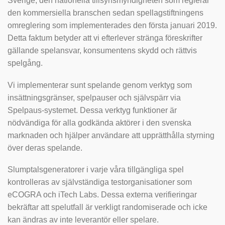
Sverige, den nationella tillsynsmyndigheten som reglerar
den kommersiella branschen sedan spellagstiftningens
omreglering som implementerades den första januari 2019.
Detta faktum betyder att vi efterlever stränga föreskrifter
gällande spelansvar, konsumentens skydd och rättvis
spelgång.
Vi implementerar sunt spelande genom verktyg som
insättningsgränser, spelpauser och självspärr via
Spelpaus-systemet. Dessa verktyg funktioner är
nödvändiga för alla godkända aktörer i den svenska
marknaden och hjälper användare att upprätthålla styrning
över deras spelande.
Slumptalsgeneratorer i varje våra tillgängliga spel
kontrolleras av självständiga testorganisationer som
eCOGRA och iTech Labs. Dessa externa verifieringar
bekräftar att spelutfall är verkligt randomiserade och icke
kan ändras av inte leverantör eller spelare.