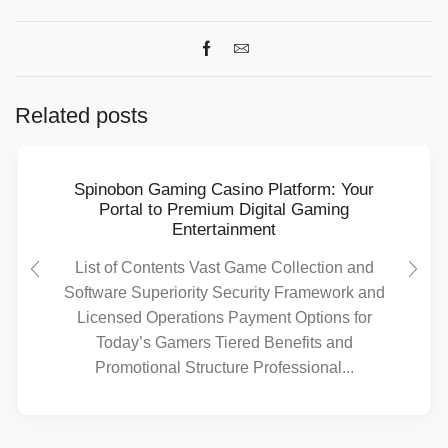
Related posts
Spinobon Gaming Casino Platform: Your
Portal to Premium Digital Gaming
Entertainment
List of Contents Vast Game Collection and
Software Superiority Security Framework and
Licensed Operations Payment Options for
Today’s Gamers Tiered Benefits and
Promotional Structure Professional...