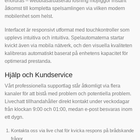
erfordras – webbläsarbaserad lösning möjliggör instant
åtkomst till kompletta spelsamlingen via vilken modern
mobilenhet som helst.
Interfacet är responsivt utformat med touchkontroller som
upplevs intuitiva och intuitiva. Spelautomaterna startar
kvickt även via mobila nätverk, och den visuella kvaliteten
kalibreras automatiskt baserat på enhetens kapacitet för
optimerad prestanda.
Hjälp och Kundservice
Vårt professionella supportlag står åtkomligt via flera
kanaler för att bistå med problem och potentiella problem.
Livechatt tillhandahåller direkt kontakt under veckodagar
från klockan 9:00 och 01:00, medan e-post besvaras inom
ett dygn.
Kontakta oss via live chat för kvicka respons på brådskande
frågor