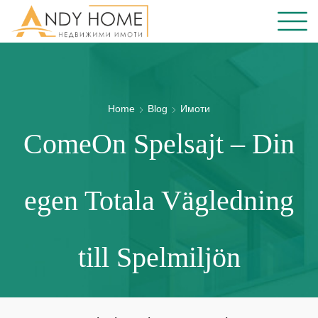
Home
Blog
Имоти
ComeOn Spelsajt – Din
egen Totala Vägledning
till Spelmiljön