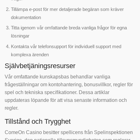
Tillämpa e-post för mer detaljerade begäran som kräver
dokumentation
Titta igenom vår omfattande breda vanliga frågor för egna
lösningar
Kontakta vår telefonsupport för individuell support med
komplexa ärenden
Självbetjäningsresurser
Vår omfattande kunskapsbas behandlar vanliga
frågeställningar om kontohantering, bonusvillkor, regler för
spel och tekniska specifikationer. Dessa artiklar
uppdateras löpande för att visa senaste information och
regler.
Tillstånd och Trygghet
ComeOn Casino besitter spellicens från Spelinspektionen