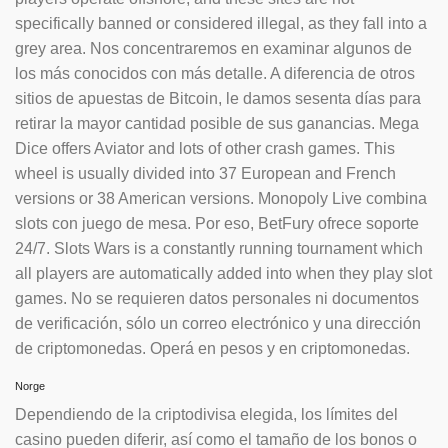
specifically banned or considered illegal, as they fall into a
grey area. Nos concentraremos en examinar algunos de
los más conocidos con más detalle. A diferencia de otros
sitios de apuestas de Bitcoin, le damos sesenta días para
retirar la mayor cantidad posible de sus ganancias. Mega
Dice offers Aviator and lots of other crash games. This
wheel is usually divided into 37 European and French
versions or 38 American versions. Monopoly Live combina
slots con juego de mesa. Por eso, BetFury ofrece soporte
24/7. Slots Wars is a constantly running tournament which
all players are automatically added into when they play slot
games. No se requieren datos personales ni documentos
de verificación, sólo un correo electrónico y una dirección
de criptomonedas. Operá en pesos y en criptomonedas.
Norge
Dependiendo de la criptodivisa elegida, los límites del
casino pueden diferir, así como el tamaño de los bonos o