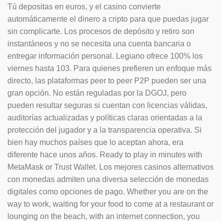
Tú depositas en euros, y el casino convierte
automáticamente el dinero a cripto para que puedas jugar
sin complicarte. Los procesos de depósito y retiro son
instantáneos y no se necesita una cuenta bancaria o
entregar información personal. Legiano ofrece 100% los
viernes hasta 103. Para quienes prefieren un enfoque más
directo, las plataformas peer to peer P2P pueden ser una
gran opción. No están reguladas por la DGOJ, pero
pueden resultar seguras si cuentan con licencias válidas,
auditorías actualizadas y políticas claras orientadas a la
protección del jugador y a la transparencia operativa. Si
bien hay muchos países que lo aceptan ahora, era
diferente hace unos años. Ready to play in minutes with
MetaMask or Trust Wallet. Los mejores casinos alternativos
con monedas admiten una diversa selección de monedas
digitales como opciones de pago. Whether you are on the
way to work, waiting for your food to come at a restaurant or
lounging on the beach, with an internet connection, you