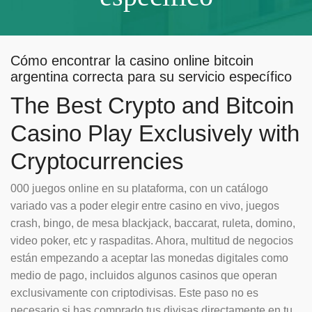
Cómo encontrar la casino online bitcoin
argentina correcta para su servicio específico
The Best Crypto and Bitcoin
Casino Play Exclusively with
Cryptocurrencies
000 juegos online en su plataforma, con un catálogo
variado vas a poder elegir entre casino en vivo, juegos
crash, bingo, de mesa blackjack, baccarat, ruleta, domino,
video poker, etc y raspaditas. Ahora, multitud de negocios
están empezando a aceptar las monedas digitales como
medio de pago, incluidos algunos casinos que operan
exclusivamente con criptodivisas. Este paso no es
necesario si has comprado tus divisas directamente en tu