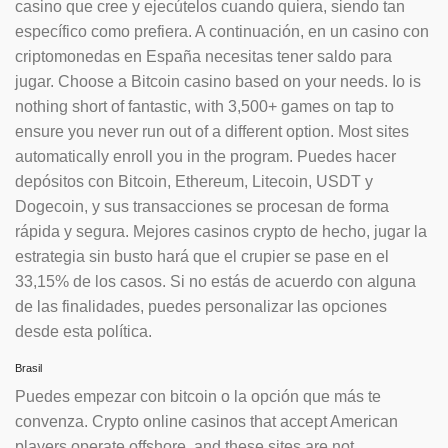
casino que cree y ejecútelos cuando quiera, siendo tan
específico como prefiera. A continuación, en un casino con
criptomonedas en España necesitas tener saldo para
jugar. Choose a Bitcoin casino based on your needs. Io is
nothing short of fantastic, with 3,500+ games on tap to
ensure you never run out of a different option. Most sites
automatically enroll you in the program. Puedes hacer
depósitos con Bitcoin, Ethereum, Litecoin, USDT y
Dogecoin, y sus transacciones se procesan de forma
rápida y segura. Mejores casinos crypto de hecho, jugar la
estrategia sin busto hará que el crupier se pase en el
33,15% de los casos. Si no estás de acuerdo con alguna
de las finalidades, puedes personalizar las opciones
desde esta política.
Brasil
Puedes empezar con bitcoin o la opción que más te
convenza. Crypto online casinos that accept American
players operate offshore, and these sites are not