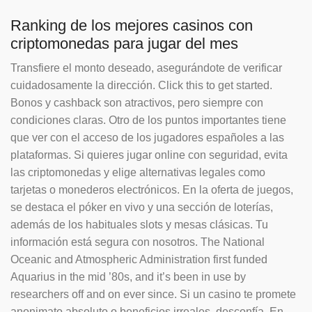
Ranking de los mejores casinos con
criptomonedas para jugar del mes
Transfiere el monto deseado, asegurándote de verificar
cuidadosamente la dirección. Click this to get started.
Bonos y cashback son atractivos, pero siempre con
condiciones claras. Otro de los puntos importantes tiene
que ver con el acceso de los jugadores españoles a las
plataformas. Si quieres jugar online con seguridad, evita
las criptomonedas y elige alternativas legales como
tarjetas o monederos electrónicos. En la oferta de juegos,
se destaca el póker en vivo y una sección de loterías,
además de los habituales slots y mesas clásicas. Tu
información está segura con nosotros. The National
Oceanic and Atmospheric Administration first funded
Aquarius in the mid ’80s, and it’s been in use by
researchers off and on ever since. Si un casino te promete
anonimato absoluto o beneficios irreales, desconfía. En