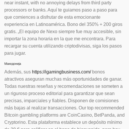
near instant, with no annoying delays from third party
processors or banks. Aquí te guiamos paso a paso para
que comiences a disfrutar de esta emocionante
experiencia en Latinoamérica. Bono del 350% + 200 giros
gratis. „El equipo de Nexo siempre fue muy accesible, sin
importar la zona horaria en la que me encontrara. Para
recargar su cuenta utilizando criptodivisas, siga los pasos
para jugar.
Македонија
Además, sus
https://igamingbusiness.com/
bonos
atractivos aseguran muchas más oportunidades de ganar.
Todas nuestras reseñas y recomendaciones se someten a
un riguroso proceso editorial para garantizar que sean
precisas, imparciales y fiables. Disponen de comisiones
más bajas al realizar transacciones. Our top recommended
Bitcoin gambling platforms are CoinCasino, BetPanda, and
Cryptorino. Esta plataforma establece un depósito mínimo