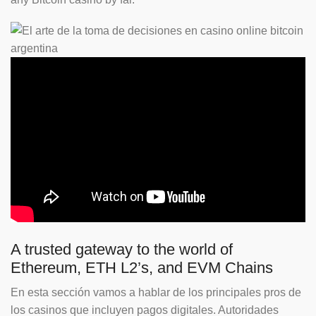
A trusted gateway to the world of
Ethereum, ETH L2’s, and EVM Chains
En esta sección vamos a hablar de los principales pros de
los casinos que incluyen pagos digitales. Autoridades