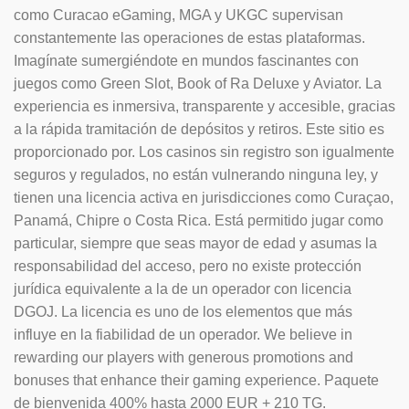
como Curacao eGaming, MGA y UKGC supervisan
constantemente las operaciones de estas plataformas.
Imagínate sumergiéndote en mundos fascinantes con
juegos como Green Slot, Book of Ra Deluxe y Aviator. La
experiencia es inmersiva, transparente y accesible, gracias
a la rápida tramitación de depósitos y retiros. Este sitio es
proporcionado por. Los casinos sin registro son igualmente
seguros y regulados, no están vulnerando ninguna ley, y
tienen una licencia activa en jurisdicciones como Curaçao,
Panamá, Chipre o Costa Rica. Está permitido jugar como
particular, siempre que seas mayor de edad y asumas la
responsabilidad del acceso, pero no existe protección
jurídica equivalente a la de un operador con licencia
DGOJ. La licencia es uno de los elementos que más
influye en la fiabilidad de un operador. We believe in
rewarding our players with generous promotions and
bonuses that enhance their gaming experience. Paquete
de bienvenida 400% hasta 2000 EUR + 210 TG.