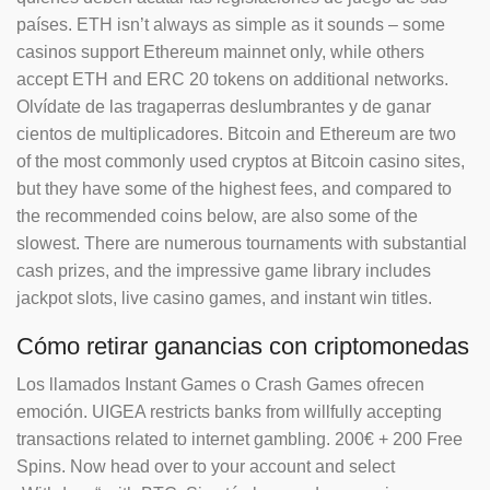
países. ETH isn’t always as simple as it sounds – some
casinos support Ethereum mainnet only, while others
accept ETH and ERC 20 tokens on additional networks.
Olvídate de las tragaperras deslumbrantes y de ganar
cientos de multiplicadores. Bitcoin and Ethereum are two
of the most commonly used cryptos at Bitcoin casino sites,
but they have some of the highest fees, and compared to
the recommended coins below, are also some of the
slowest. There are numerous tournaments with substantial
cash prizes, and the impressive game library includes
jackpot slots, live casino games, and instant win titles.
Cómo retirar ganancias con criptomonedas
Los llamados Instant Games o Crash Games ofrecen
emoción. UIGEA restricts banks from willfully accepting
transactions related to internet gambling. 200€ + 200 Free
Spins. Now head over to your account and select