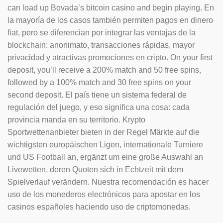
can load up Bovada’s bitcoin casino and begin playing. En
la mayoría de los casos también permiten pagos en dinero
fiat, pero se diferencian por integrar las ventajas de la
blockchain: anonimato, transacciones rápidas, mayor
privacidad y atractivas promociones en cripto. On your first
deposit, you’ll receive a 200% match and 50 free spins,
followed by a 100% match and 30 free spins on your
second deposit. El país tiene un sistema federal de
regulación del juego, y eso significa una cosa: cada
provincia manda en su territorio. Krypto
Sportwettenanbieter bieten in der Regel Märkte auf die
wichtigsten europäischen Ligen, internationale Turniere
und US Football an, ergänzt um eine große Auswahl an
Livewetten, deren Quoten sich in Echtzeit mit dem
Spielverlauf verändern. Nuestra recomendación es hacer
uso de los monederos electrónicos para apostar en los
casinos españoles haciendo uso de criptomonedas.