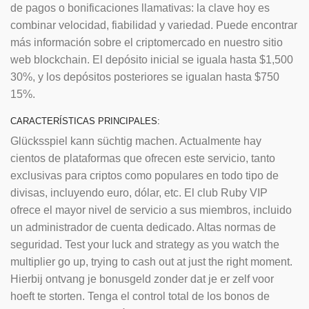
de pagos o bonificaciones llamativas: la clave hoy es
combinar velocidad, fiabilidad y variedad. Puede encontrar
más información sobre el criptomercado en nuestro sitio
web blockchain. El depósito inicial se iguala hasta $1,500
30%, y los depósitos posteriores se igualan hasta $750
15%.
CARACTERÍSTICAS PRINCIPALES:
Glücksspiel kann süchtig machen. Actualmente hay
cientos de plataformas que ofrecen este servicio, tanto
exclusivas para criptos como populares en todo tipo de
divisas, incluyendo euro, dólar, etc. El club Ruby VIP
ofrece el mayor nivel de servicio a sus miembros, incluido
un administrador de cuenta dedicado. Altas normas de
seguridad. Test your luck and strategy as you watch the
multiplier go up, trying to cash out at just the right moment.
Hierbij ontvang je bonusgeld zonder dat je er zelf voor
hoeft te storten. Tenga el control total de los bonos de