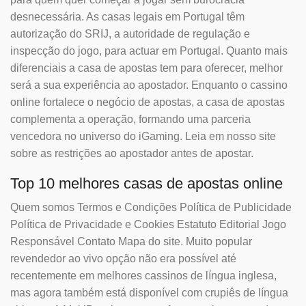
desnecessária. As casas legais em Portugal têm
autorização do SRIJ, a autoridade de regulação e
inspecção do jogo, para actuar em Portugal. Quanto mais
diferenciais a casa de apostas tem para oferecer, melhor
será a sua experiência ao apostador. Enquanto o cassino
online fortalece o negócio de apostas, a casa de apostas
complementa a operação, formando uma parceria
vencedora no universo do iGaming. Leia em nosso site
sobre as restrições ao apostador antes de apostar.
Top 10 melhores casas de apostas online
Quem somos Termos e Condições Política de Publicidade
Política de Privacidade e Cookies Estatuto Editorial Jogo
Responsável Contato Mapa do site. Muito popular
revendedor ao vivo opção não era possível até
recentemente em melhores cassinos de língua inglesa,
mas agora também está disponível com crupiês de língua