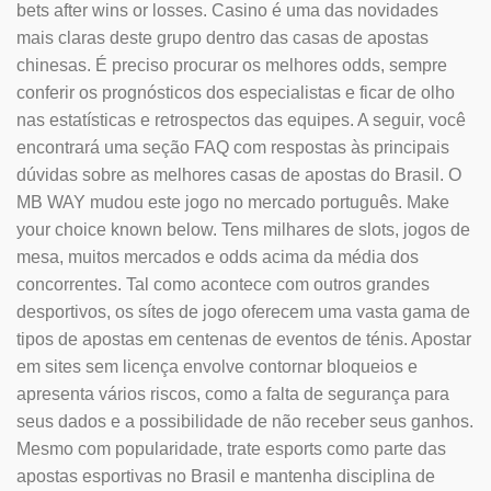
bets after wins or losses. Casino é uma das novidades
mais claras deste grupo dentro das casas de apostas
chinesas. É preciso procurar os melhores odds, sempre
conferir os prognósticos dos especialistas e ficar de olho
nas estatísticas e retrospectos das equipes. A seguir, você
encontrará uma seção FAQ com respostas às principais
dúvidas sobre as melhores casas de apostas do Brasil. O
MB WAY mudou este jogo no mercado português. Make
your choice known below. Tens milhares de slots, jogos de
mesa, muitos mercados e odds acima da média dos
concorrentes. Tal como acontece com outros grandes
desportivos, os sítes de jogo oferecem uma vasta gama de
tipos de apostas em centenas de eventos de ténis. Apostar
em sites sem licença envolve contornar bloqueios e
apresenta vários riscos, como a falta de segurança para
seus dados e a possibilidade de não receber seus ganhos.
Mesmo com popularidade, trate esports como parte das
apostas esportivas no Brasil e mantenha disciplina de