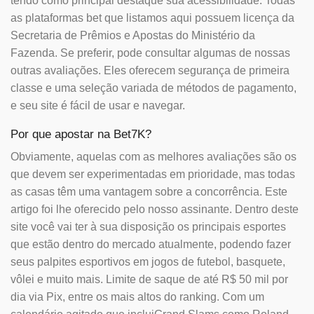
tendo como principal destaque sua acessibilidade. Todas
as plataformas bet que listamos aqui possuem licença da
Secretaria de Prêmios e Apostas do Ministério da
Fazenda. Se preferir, pode consultar algumas de nossas
outras avaliações. Eles oferecem segurança de primeira
classe e uma seleção variada de métodos de pagamento,
e seu site é fácil de usar e navegar.
Por que apostar na Bet7K?
Obviamente, aquelas com as melhores avaliações são os
que devem ser experimentadas em prioridade, mas todas
as casas têm uma vantagem sobre a concorrência. Este
artigo foi lhe oferecido pelo nosso assinante. Dentro deste
site você vai ter à sua disposição os principais esportes
que estão dentro do mercado atualmente, podendo fazer
seus palpites esportivos em jogos de futebol, basquete,
vôlei e muito mais. Limite de saque de até R$ 50 mil por
dia via Pix, entre os mais altos do ranking. Com um