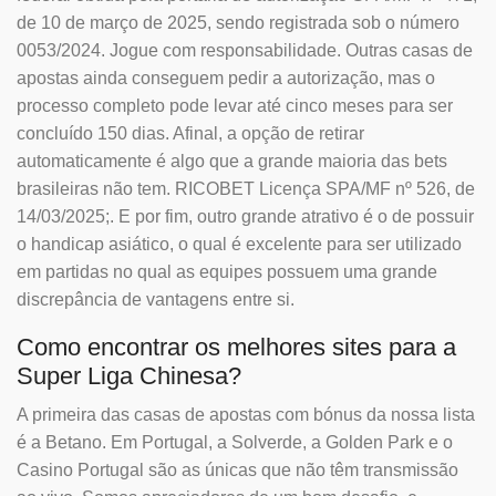
de 10 de março de 2025, sendo registrada sob o número
0053/2024. Jogue com responsabilidade. Outras casas de
apostas ainda conseguem pedir a autorização, mas o
processo completo pode levar até cinco meses para ser
concluído 150 dias. Afinal, a opção de retirar
automaticamente é algo que a grande maioria das bets
brasileiras não tem. RICOBET Licença SPA/MF nº 526, de
14/03/2025;. E por fim, outro grande atrativo é o de possuir
o handicap asiático, o qual é excelente para ser utilizado
em partidas no qual as equipes possuem uma grande
discrepância de vantagens entre si.
Como encontrar os melhores sites para a
Super Liga Chinesa?
A primeira das casas de apostas com bónus da nossa lista
é a Betano. Em Portugal, a Solverde, a Golden Park e o
Casino Portugal são as únicas que não têm transmissão