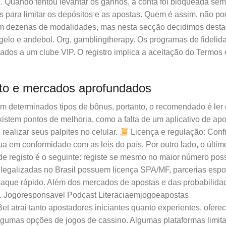
. Quando tentou levantar os ganhos, a conta foi bloqueada sem
es para limitar os depósitos e as apostas. Quem é assim, não p
cem dezenas de modalidades, mas nesta secção decidimos desta
no gelo e andebol. Org, gamblingtherapy. Os programas de fideli
gados a um clube VIP. O registro implica a aceitação do Termos 
to e mercados aprofundados
m determinados tipos de bônus, portanto, o recomendado é ler
istem pontos de melhoria, como a falta de um aplicativo de ap
 realizar seus palpites no celular.
Licença e regulação: Conf
a em conformidade com as leis do país. Por outro lado, o últim
e registo é o seguinte: registe se mesmo no maior número poss
s legalizadas no Brasil possuem licença SPA/MF, parcerias espo
 saque rápido. Além dos mercados de apostas e das probabilida
s. Jogoresponsavel Podcast Literaciaemjogoeapostas
et atrai tanto apostadores iniciantes quanto experientes, ofer
algumas opções de jogos de cassino. Algumas plataformas limit