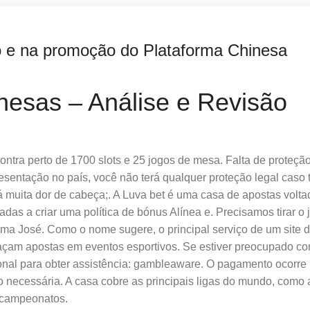
o e na promoção do Plataforma Chinesa
nesas – Análise e Revisão
ontra perto de 1700 slots e 25 jogos de mesa. Falta de proteção
esentação no país, você não terá qualquer proteção legal caso
 muita dor de cabeça;. A Luva bet é uma casa de apostas volta
igadas a criar uma política de bónus Alínea e. Precisamos tirar o
irma José. Como o nome sugere, o principal serviço de um site 
 façam apostas em eventos esportivos. Se estiver preocupado c
sional para obter assistência: gambleaware. O pagamento ocorre
 necessária. A casa cobre as principais ligas do mundo, como
 campeonatos.