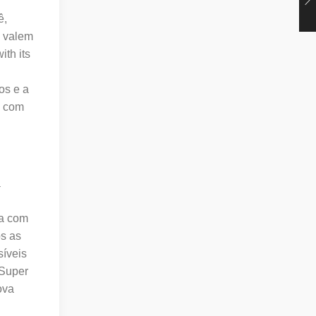
ê,
e valem
ith its
os e a
l com
a
a com
os as
síveis
 Super
ova