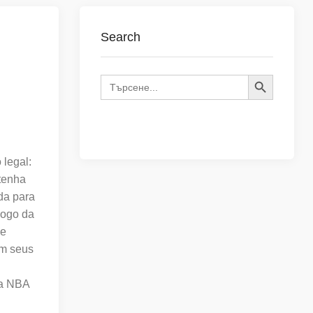
Search
SEARCH BUTTON
Search
for:
 legal:
 tenha
da para
 jogo da
de
om seus
 a NBA