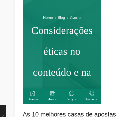
As 10 melhores casas de apostas