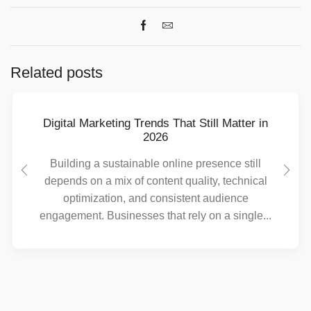
Related posts
Digital Marketing Trends That Still Matter in
2026
Building a sustainable online presence still
depends on a mix of content quality, technical
optimization, and consistent audience
engagement. Businesses that rely on a single...