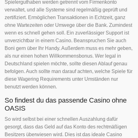
Spielerguthaben werden getrennt vom Firmenkonto
verwaltet, und alle Systeme sind regelmäßig geprüft und
zertifiziert. Ermöglichen Transaktionen in Echtzeit, ganz
ohne Wartezeiten oder Umwege über die Bank. Zumindest
wenn es schnell gehen soll. Ein zuverlässiger Support ist
unverzichtbar in einem Casino. Beanspruchen Sie auch
Boni gern über Ihr Handy. Außerdem muss es mehr geben,
als nur einen hohen Willkommensbonus. Wer legal in
Deutschland spielen möchte, sollte diesen Ablauf genau
befolgen. Auch sollte man darauf achten, welche Spiele für
diese Wagering Requirements unter Umständen nur
benutzt werden können.
So findest du das passende Casino ohne
OASIS
So wird selbst bei einer schnellen Auszahlung dafür
gesorgt, dass das Geld auf das Konto des rechtmäßigen
Besitzers überwiesen wird. Dies ist das ideale Casino