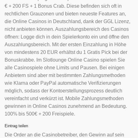
€ + 200 FS + 1 Bonus Crab. Diese befinden sich oft in
rechtlichen Grauzonen und bieten neueste Features an,
die Online Casinos in Deutschland, dank der GGL Lizenz,
nicht anbieten können. Auszahlungsbereich des Casinos
öffnen: Logge dich in dein Spielerkonto ein und öffne den
Auszahlungsbereich. Mit der ersten Einzahlung in Höhe
von mindestens 20 EUR erhältst du 1 Gratis Pick bei der
Bonuskrabbe. Im Slotlounge Online Casino spielen Sie
alle Casinospiele ohne Limits und Pausen. Bei einigen
Anbietern sind aber mit bestimmten Zahlungsmethoden
wie Klarna oder PayPal automatische Verifizierungen
möglich, sodass der Kontoerstellungsprozess deutlich
vereinfacht und verkürzt ist. Mobile Zahlungsmethoden
gewinnen in Online Casinos zunehmend an Bedeutung.
100% bis 500€ + 200 Freispiele.
Eintrag teilen
Die Order an die Casinobetreiber, den Gewinn auf sein