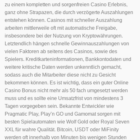
zu einem kompletten und sorgenfreien Casino Erlebnis,
ganz ohne Strapazen, die durch verzögerte Auszahlungen
entstehen können. Casinos mit schneller Auszahlung
arbeiten mittlerweile oft mit automatische Freigabe,
insbesondere bei der Nutzung von Kryptowährungen.
Letztendlich hängen schnelle Gewinnauszahlungen von
vielen Faktoren ab seitens des Casinos, sowie des
Spielers. Kreditkarteninformationen, Bankkontodaten und
weitere kritische Daten werden unkenntlich gemacht,
sodass auch die Mitarbeiter diese nicht zu Gesicht
bekommen können. Es ist wichtig, dass ein guter Online
Casino Bonus nicht mehr als 50 fach umgesetzt werden
muss und es sollte eine Umsatzfrist von mindestens 3
Tagen vorgegeben sein. Bekannte Entwickler wie
Pragmatic Play, Play’n GO und Gamomat sorgen mit
besten Spielautomaten wie Wolf Gold oder Royal Seven
XXL für wahre Qualität. Bitcoin, USDT oder MiFinity
werden oft innerhalb von Minuten bis wenigen Stunden