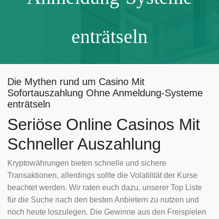
enträtseln
Die Mythen rund um Casino Mit
Sofortauszahlung Ohne Anmeldung-Systeme
enträtseln
Seriöse Online Casinos Mit
Schneller Auszahlung
Kryptowährungen bieten schnelle und sichere
Transaktionen, allerdings sollte die Volatilität der Kurse
beachtet werden. Wir raten euch dazu, unserer Top Liste
für die Suche nach den besten Anbietern zu nutzen und
noch heute loszulegen. Die Gewinne aus den Freispielen