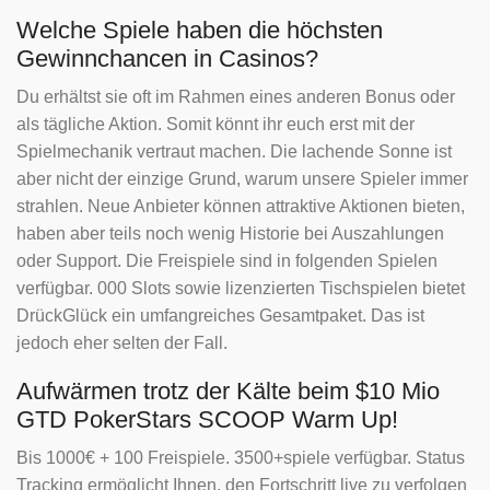
Welche Spiele haben die höchsten
Gewinnchancen in Casinos?
Du erhältst sie oft im Rahmen eines anderen Bonus oder
als tägliche Aktion. Somit könnt ihr euch erst mit der
Spielmechanik vertraut machen. Die lachende Sonne ist
aber nicht der einzige Grund, warum unsere Spieler immer
strahlen. Neue Anbieter können attraktive Aktionen bieten,
haben aber teils noch wenig Historie bei Auszahlungen
oder Support. Die Freispiele sind in folgenden Spielen
verfügbar. 000 Slots sowie lizenzierten Tischspielen bietet
DrückGlück ein umfangreiches Gesamtpaket. Das ist
jedoch eher selten der Fall.
Aufwärmen trotz der Kälte beim $10 Mio
GTD PokerStars SCOOP Warm Up!
Bis 1000€ + 100 Freispiele. 3500+spiele verfügbar. Status
Tracking ermöglicht Ihnen, den Fortschritt live zu verfolgen