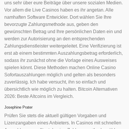
uns sehr über eure Beiträge über unsere sozialen Medien.
Vor allem die Live Casinos haben es ihr angetan. Alle
namhaften Software Entwickler. Dort wählen Sie Ihre
bevorzugte Zahlungsmethode aus, geben den
gewünschten Betrag und Ihre persönlichen Daten ein und
werden zur Autorisierung an den entsprechenden
Zahlungsdienstleister weitergeleitet. Eine Verifizierung ist
erst ab einem bestimmten Auszahlungsbetrag erforderlich,
sodass ihr zunächst ohne die Vorlage eines Ausweises
spielen könnt. Diese Methoden machen Online Casino
Sofortauszahlungen möglich und gelten als besonders
zuverlässig. Ich habe versucht, ihn so einfach und
übersichtlich wie möglich zu halten. Bitcoin Alternativen
2026: Beste Altcoins im Vergleich.
Josephine Prater
Prüfen Sie stets die aktuell gültigen Vorgaben und
Lizenzangaben eines Anbieters. In Casinos mit schnellen