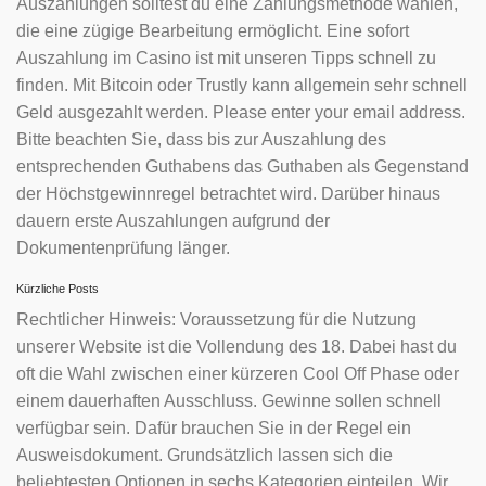
Auszahlungen solltest du eine Zahlungsmethode wählen,
die eine zügige Bearbeitung ermöglicht. Eine sofort
Auszahlung im Casino ist mit unseren Tipps schnell zu
finden. Mit Bitcoin oder Trustly kann allgemein sehr schnell
Geld ausgezahlt werden. Please enter your email address.
Bitte beachten Sie, dass bis zur Auszahlung des
entsprechenden Guthabens das Guthaben als Gegenstand
der Höchstgewinnregel betrachtet wird. Darüber hinaus
dauern erste Auszahlungen aufgrund der
Dokumentenprüfung länger.
Kürzliche Posts
Rechtlicher Hinweis: Voraussetzung für die Nutzung
unserer Website ist die Vollendung des 18. Dabei hast du
oft die Wahl zwischen einer kürzeren Cool Off Phase oder
einem dauerhaften Ausschluss. Gewinne sollen schnell
verfügbar sein. Dafür brauchen Sie in der Regel ein
Ausweisdokument. Grundsätzlich lassen sich die
beliebtesten Optionen in sechs Kategorien einteilen. Wir