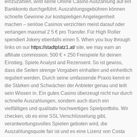
einzuzahlen, wird seine Online Casino Auszahlung auf ein
Bankkonto durchgeführt. Auszahlungsgebühren können
schnelle Gewinne zur kostspieligen Angelegenheit
machen – seriöse Casinos verzichten meist darauf oder
verlangen maximal 2 5 € pro Transfer. Für High Roller
spendiert Jokery ebenfalls einen 5. When you buy through
links on our
https://stadtplatz1.at/
site, we may earn an
affiliate commission. 500 € + 250 Freispiele für deinen
Einstieg. Spiele Analyst and Rezensent. So ist gewiss,
dass die Seiten strenge Vorgaben einhalten und einheitlich
reguliert werden. Durch seine umfassende Praxis kennt er
die Stärken und Schwächen der Anbieter genau und teilt
sein Wissen in. Ein gutes Casino überzeugt nicht nur durch
schnelle Auszahlungen, sondern auch durch ein
vielfältiges und qualitativ hochwertiges Spielportfolio. Wir
checken, ob es eine SSL Verschlüsselung gibt,
verantwortungsvolles Spielen geboten wird, die
Auszahlungsquote fair ist und es eine Lizenz von Costa