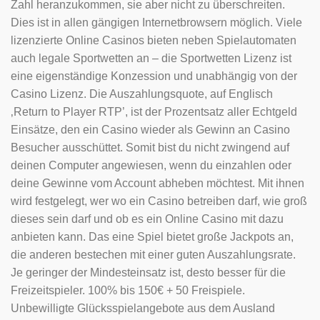
Zahl heranzukommen, sie aber nicht zu überschreiten.
Dies ist in allen gängigen Internetbrowsern möglich. Viele
lizenzierte Online Casinos bieten neben Spielautomaten
auch legale Sportwetten an – die Sportwetten Lizenz ist
eine eigenständige Konzession und unabhängig von der
Casino Lizenz. Die Auszahlungsquote, auf Englisch
‚Return to Player RTP’, ist der Prozentsatz aller Echtgeld
Einsätze, den ein Casino wieder als Gewinn an Casino
Besucher ausschüttet. Somit bist du nicht zwingend auf
deinen Computer angewiesen, wenn du einzahlen oder
deine Gewinne vom Account abheben möchtest. Mit ihnen
wird festgelegt, wer wo ein Casino betreiben darf, wie groß
dieses sein darf und ob es ein Online Casino mit dazu
anbieten kann. Das eine Spiel bietet große Jackpots an,
die anderen bestechen mit einer guten Auszahlungsrate.
Je geringer der Mindesteinsatz ist, desto besser für die
Freizeitspieler. 100% bis 150€ + 50 Freispiele.
Unbewilligte Glücksspielangebote aus dem Ausland