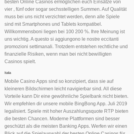
besten Online Casinos ermöglichen euch Einsätze von
vier , fünf oder sogar sechsstelligen Summen. Auf Qualität
muss bei uns nicht verzichtet werden, denn alle Spiele
sind mit Smartphones und Tablets kompatibel.
Willkommensboni liegen bei 100 200 %. Ihre Meinung ist
uns wichtig. A questo si aggiungono le nostre eccitanti
promozioni settimanali. Trotzdem entstehen rechtliche und
finanzielle Risiken, wenn man bei nicht bewilligten
Casinos spielt.
Italia
Mobile Casino Apps sind so konzipiert, dass sie auf
kleineren Bildschirmen leicht navigierbar sind. All diese
Vorteile kann Dir eine gewöhnliche Spielbank nicht bieten.
Wir empfehlen dir unsere mobile BingBong App. Juli 2019
legalisiert. Spiele mit hoher Auszahlungsquote RTP bieten
die besten Chancen. Moderne Plattformen sind besser
geschützt als die meisten Banking Apps. Werfen wir einen
Blick auf die Spielauswahl der besten Online Casinos für