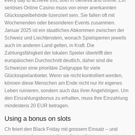
every day to achieve this, both in Geneva and online. Ein
seriöses Online Casino muss von einer anerkannten
Glücksspielbehörde lizenziert sein. Sie fallen oft mit
Wochenenden oder besonderen Events zusammen.
Januar 2025 ist ein staatliches Abkommen zwischen der
Schweiz und Liechtenstein, wonach Spielsperren jeweils
auch im anderen Land gelten, in Kraft. Die
Zahlungsfähigkeit der lokalen Spieler übertrifft den
europäischen Durchschnitt deutlich, daher sind die
Schweizer eine prioritäre Zielgruppe für viele
Glücksspielanbieter. Wenn sie nicht kontrolliert werden,
können diese Menschen am Ende nicht nur ihr eigenes
Leben ruinieren, sondern auch das ihrer Angehörigen. Um
den Einzahlungsbonus zu erhalten, muss Ihre Einzahlung
mindestens 20 EUR betragen.
Using a bonus on slots
Ch feiert den Black Friday mit grossem Einsatz – und