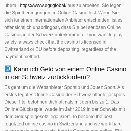
überall
https://www.egr.global/
aus zu arbeiten. Sie legen
die Spielbedingungen im Online Casino fest. Wenn Sie
sich für einen internationalen Anbieter entscheiden, ist es
offensichtlich unabdingbar, dass Sie bei seriösen Online
Casinos in der Schweiz unterkommen. If you want to play
safely, always check that the casino is licensed in
Switzerland or EU before depositing, regardless of the
payment method.
Kann ich Geld von einem Online Casino
in der Schweiz zurückfordern?
Es geht um die Wettanbieter Sporttip und Jouez Sport. Als
erstes legales Online Casino der Schweiz öffnete jackpots.
Diese Titel belohnen dich oftmals mit dem bis zu 1. Das
Online Glücksspiel wurde im Jahr 2019 in der Schweiz mit
dem Geldspielgesetz legalisiert. To become the best
regulated online casino in Switzerland and we work hard