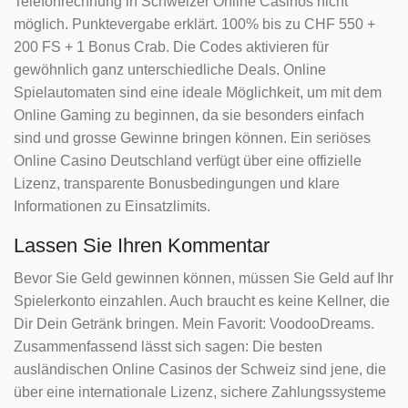
Telefonrechnung in Schweizer Online Casinos nicht
möglich. Punktevergabe erklärt. 100% bis zu CHF 550 +
200 FS + 1 Bonus Crab. Die Codes aktivieren für
gewöhnlich ganz unterschiedliche Deals. Online
Spielautomaten sind eine ideale Möglichkeit, um mit dem
Online Gaming zu beginnen, da sie besonders einfach
sind und grosse Gewinne bringen können. Ein seriöses
Online Casino Deutschland verfügt über eine offizielle
Lizenz, transparente Bonusbedingungen und klare
Informationen zu Einsatzlimits.
Lassen Sie Ihren Kommentar
Bevor Sie Geld gewinnen können, müssen Sie Geld auf Ihr
Spielerkonto einzahlen. Auch braucht es keine Kellner, die
Dir Dein Getränk bringen. Mein Favorit: VoodooDreams.
Zusammenfassend lässt sich sagen: Die besten
ausländischen Online Casinos der Schweiz sind jene, die
über eine internationale Lizenz, sichere Zahlungssysteme