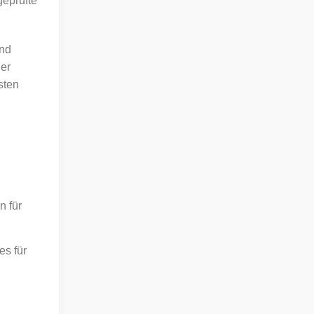
geprüfte
und
der
sten
n für
es für