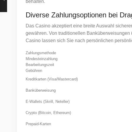
behalten.
Diverse Zahlungsoptionen bei Dra
Das Casino akzeptiert eine breite Auswahl sichere
gewähren. Von traditionellen Banküberweisungen ü
Casino lassen sich Sie nach persönlichen persönl
Zahlungsmethode
Mindesteinzahlung
Bearbeitungszeit
Gebühren
Kreditkarten (Visa/Mastercard)
Banküberweisung
E-Wallets (Skrill, Neteller)
Crypto (Bitcoin, Ethereum)
Prepaid-Karten