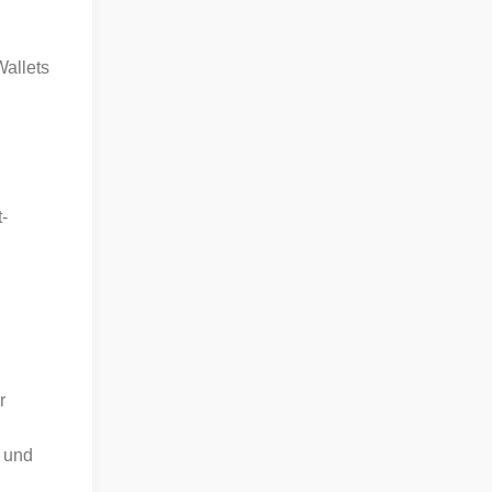
allets
-
r
n und