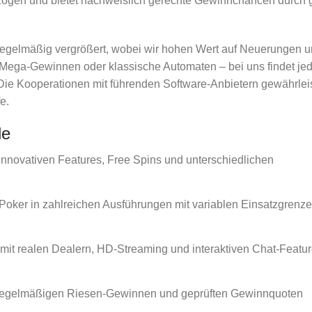
terzogen und bietet nachweislich gerechte Gewinnchancen durch 
egelmäßig vergrößert, wobei wir hohen Wert auf Neuerungen 
 Mega-Gewinnen oder klassische Automaten – bei uns findet je
 Die Kooperationen mit führenden Software-Anbietern gewährlei
e.
le
innovativen Features, Free Spins und unterschiedlichen
Poker in zahlreichen Ausführungen mit variablen Einsatzgrenze
it realen Dealern, HD-Streaming und interaktiven Chat-Featur
regelmäßigen Riesen-Gewinnen und geprüften Gewinnquoten