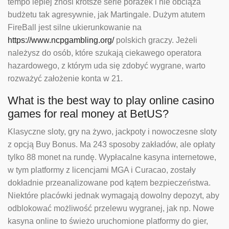
tempo lepiej znosi krótsze serie porażek i nie obciąża
budżetu tak agresywnie, jak Martingale. Dużym atutem
FireBall jest silne ukierunkowanie na
https://www.ncpgambling.org/
polskich graczy. Jeżeli
należysz do osób, które szukają ciekawego operatora
hazardowego, z którym uda się zdobyć wygrane, warto
rozważyć założenie konta w 21.
What is the best way to play online casino
games for real money at BetUS?
Klasyczne sloty, gry na żywo, jackpoty i nowoczesne sloty
z opcją Buy Bonus. Ma 243 sposoby zakładów, ale opłaty
tylko 88 monet na rundę. Wypłacalne kasyna internetowe,
w tym platformy z licencjami MGA i Curacao, zostały
dokładnie przeanalizowane pod kątem bezpieczeństwa.
Niektóre placówki jednak wymagają dowolny depozyt, aby
odblokować możliwość przelewu wygranej, jak np. Nowe
kasyna online to świeżo uruchomione platformy do gier,