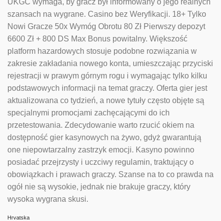
UKGC wymaga, by gracz był informowany o jego realnych
szansach na wygrane. Casino bez Weryfikacji. 18+ Tylko
Nowi Gracze 50x Wymóg Obrotu 80 Zł Pierwszy depozyt
6600 Zł + 800 DS Max Bonus powitalny. Większość
platform hazardowych stosuje podobne rozwiązania w
zakresie zakładania nowego konta, umieszczając przyciski
rejestracji w prawym górnym rogu i wymagając tylko kilku
podstawowych informacji na temat graczy. Oferta gier jest
aktualizowana co tydzień, a nowe tytuły często objęte są
specjalnymi promocjami zachęcającymi do ich
przetestowania. Zdecydowanie warto rzucić okiem na
dostępność gier kasynowych na żywo, gdyż gwarantują
one niepowtarzalny zastrzyk emocji. Kasyno powinno
posiadać przejrzysty i uczciwy regulamin, traktujący o
obowiązkach i prawach graczy. Szanse na to co prawda na
ogół nie są wysokie, jednak nie brakuje graczy, który
wysoka wygrana skusi.
Hrvatska