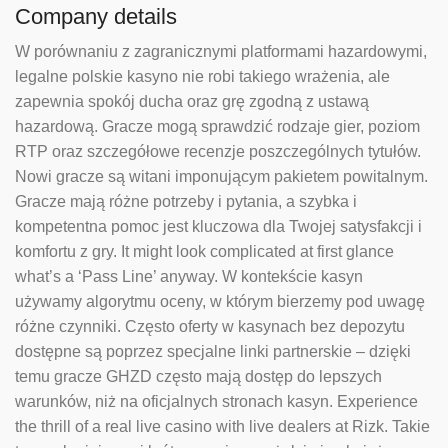
Company details
W porównaniu z zagranicznymi platformami hazardowymi,
legalne polskie kasyno nie robi takiego wrażenia, ale
zapewnia spokój ducha oraz grę zgodną z ustawą
hazardową. Gracze mogą sprawdzić rodzaje gier, poziom
RTP oraz szczegółowe recenzje poszczególnych tytułów.
Nowi gracze są witani imponującym pakietem powitalnym.
Gracze mają różne potrzeby i pytania, a szybka i
kompetentna pomoc jest kluczowa dla Twojej satysfakcji i
komfortu z gry. It might look complicated at first glance
what’s a ‘Pass Line’ anyway. W kontekście kasyn
używamy algorytmu oceny, w którym bierzemy pod uwagę
różne czynniki. Często oferty w kasynach bez depozytu
dostępne są poprzez specjalne linki partnerskie – dzięki
temu gracze GHZD często mają dostęp do lepszych
warunków, niż na oficjalnych stronach kasyn. Experience
the thrill of a real live casino with live dealers at Rizk. Takie