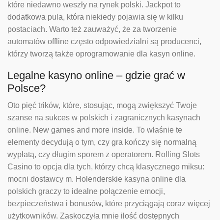
które niedawno weszły na rynek polski. Jackpot to
dodatkowa pula, która niekiedy pojawia się w kilku
postaciach. Warto też zauważyć, że za tworzenie
automatów offline często odpowiedzialni są producenci,
którzy tworzą także oprogramowanie dla kasyn online.
Legalne kasyno online – gdzie grać w
Polsce?
Oto pięć trików, które, stosując, mogą zwiększyć Twoje
szanse na sukces w polskich i zagranicznych kasynach
online. New games and more inside. To właśnie te
elementy decydują o tym, czy gra kończy się normalną
wypłatą, czy długim sporem z operatorem. Rolling Slots
Casino to opcja dla tych, którzy chcą klasycznego miksu:
mocni dostawcy m. Holenderskie kasyna online dla
polskich graczy to idealne połączenie emocji,
bezpieczeństwa i bonusów, które przyciągają coraz więcej
użytkowników. Zaskoczyła mnie ilość dostępnych