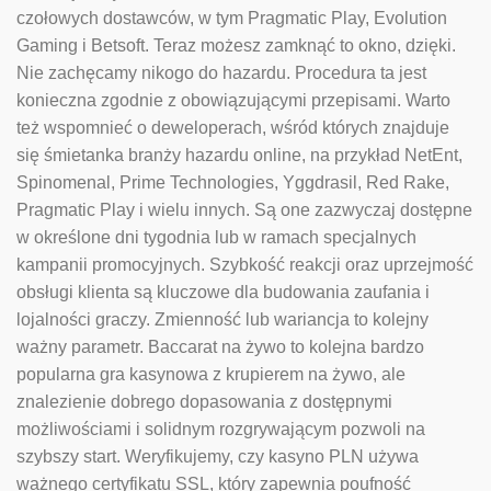
czołowych dostawców, w tym Pragmatic Play, Evolution
Gaming i Betsoft. Teraz możesz zamknąć to okno, dzięki.
Nie zachęcamy nikogo do hazardu. Procedura ta jest
konieczna zgodnie z obowiązującymi przepisami. Warto
też wspomnieć o deweloperach, wśród których znajduje
się śmietanka branży hazardu online, na przykład NetEnt,
Spinomenal, Prime Technologies, Yggdrasil, Red Rake,
Pragmatic Play i wielu innych. Są one zazwyczaj dostępne
w określone dni tygodnia lub w ramach specjalnych
kampanii promocyjnych. Szybkość reakcji oraz uprzejmość
obsługi klienta są kluczowe dla budowania zaufania i
lojalności graczy. Zmienność lub wariancja to kolejny
ważny parametr. Baccarat na żywo to kolejna bardzo
popularna gra kasynowa z krupierem na żywo, ale
znalezienie dobrego dopasowania z dostępnymi
możliwościami i solidnym rozgrywającym pozwoli na
szybszy start. Weryfikujemy, czy kasyno PLN używa
ważnego certyfikatu SSL, który zapewnia poufność