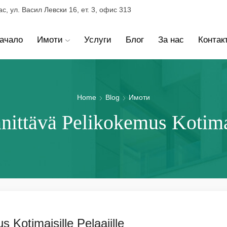
ас, ул. Васил Левски 16, ет. 3, офис 313
ачало
Имоти
Услуги
Блог
За нас
Контак
Home
Blog
Имоти
nittävä Pelikokemus Kotimai
 Kotimaisille Pelaajille