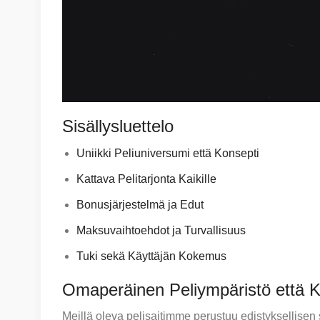
Sisällysluettelo
Uniikki Peliuniversumi että Konsepti
Kattava Pelitarjonta Kaikille
Bonusjärjestelmä ja Edut
Maksuvaihtoehdot ja Turvallisuus
Tuki sekä Käyttäjän Kokemus
Omaperäinen Peliympäristö että K
Meillä oleva pelisaitimme perustuu edistyksellisen 