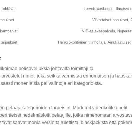
t tehtävät
Tervetuliaisbonus, Ilmaisve
rnaukset
Viikottaiset bonukset,
t kampanjat
VIP-asiakaspalvelu, Nopeutet
 tarjoukset
Henkilökohtainen tilinhoitaja, Ainutlaatuise
e
iman pelisovelluksia johtavilta toimittajilta.
rvostetut nimet, joka seikka varmistaa erinomaisen ja hauska
asti monenlaisia pelivalintoja eri kategorioista.
 pelaajakategorioiden tarpeisiin. Modernit videokolikkopelit
perinteiset hedelmäslotit pelaajille, jotka nimenomaan arvostav
vät saavat monia versioita rulettista, blackjackista että pokeri