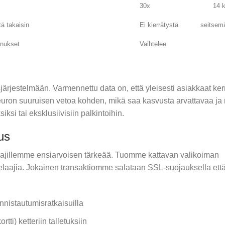
30x
14 k
ä takaisin
Ei kierrätystä
seitsem
onukset
Vaihtelee
järjestelmään. Varmennettu data on, että yleisesti asiakkaat ker
ron suuruisen vetoa kohden, mikä saa kasvusta arvattavaa ja r
ksi tai eksklusiivisiin palkintoihin.
us
ajillemme ensiarvoisen tärkeää. Tuomme kattavan valikoiman
pelaajia. Jokainen transaktiomme salataan SSL-suojauksella ett
nnistautumisratkaisuilla
rtti) ketteriin talletuksiin