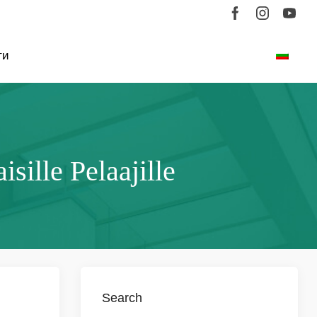
ти
sille Pelaajille
Search