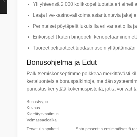
Yli yhteensä 2 000 kolikkopelituotetta eri aiheilla
Laaja live-kasinovalikoima asiantuntevia jakajie
Perinteiset pöytäpelit lukuisilla eri variaatioilla 
Erikoispelit kuten bingopeli, kenopelaaminen että
Tuoreet pelituotteet tuodaan usein ylläpitämään 
Bonusohjelma ja Edut
Palkitsemiskonseptimme poikkeaa merkittävästi kilpai
kertaluonteisia bonuspalkintoja, meidän systeemi
panostus kerryttää kokemuspisteitä, jotka voi vaihta
Bonustyyppi
Kuvaus
Kierrätysvaatimus
Voimassaoloaika
Tervetuliaispaketti
Sata prosenttia ensimmäisestä rah