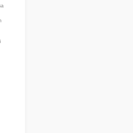
sa
n
i