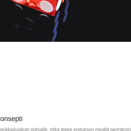
onsepti
seikkailuidean pohjalle, mikä tekee erotuksen meidät perinteisi