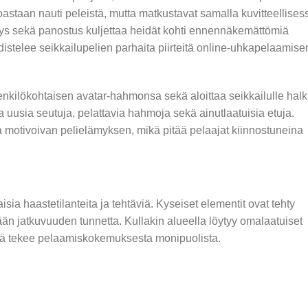
astaan nauti peleistä, mutta matkustavat samalla kuvitteellises
tys sekä panostus kuljettaa heidät kohti ennennäkemättömiä
stelee seikkailupelien parhaita piirteitä online-uhkapelaamise
nkilökohtaisen avatar-hahmonsa sekä aloittaa seikkailulle halk
 uusia seutuja, pelattavia hahmoja sekä ainutlaatuisia etuja.
ta motivoivan pelielämyksen, mikä pitää pelaajat kiinnostuneina
 haastetilanteita ja tehtäviä. Kyseiset elementit ovat tehty
 jatkuvuuden tunnetta. Kullakin alueella löytyy omalaatuiset
ikä tekee pelaamiskokemuksesta monipuolista.