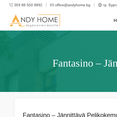
359 88 550 9892
office@andyhome.bg
гр. Бург
Н
Fantasino – Jän
Fantasino – Jännittävä Pelikokemus