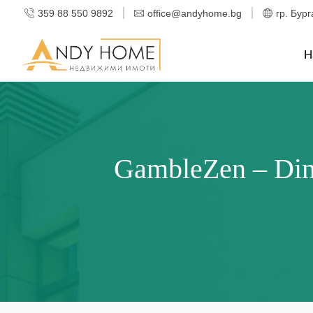
359 88 550 9892
office@andyhome.bg
гр. Бург
Н
GambleZen – Din 