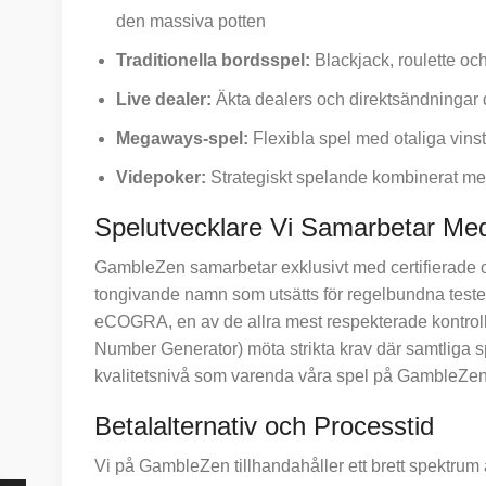
den massiva potten
Traditionella bordsspel:
Blackjack, roulette och
Live dealer:
Äkta dealers och direktsändningar d
Megaways-spel:
Flexibla spel med otaliga vinst
Videpoker:
Strategiskt spelande kombinerat m
Spelutvecklare Vi Samarbetar Me
GambleZen samarbetar exklusivt med certifierade 
tongivande namn som utsätts för regelbundna tester a
eCOGRA, en av de allra mest respekterade kontro
Number Generator) möta strikta krav där samtliga s
kvalitetsnivå som varenda våra spel på GambleZen 
Betalalternativ och Processtid
Vi på GambleZen tillhandahåller ett brett spektrum