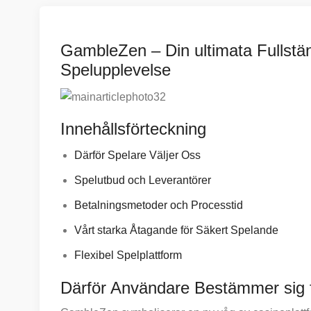
GambleZen – Din ultimata Fullstä
Spelupplevelse
Innehållsförteckning
Därför Spelare Väljer Oss
Spelutbud och Leverantörer
Betalningsmetoder och Processtid
Vårt starka Åtagande för Säkert Spelande
Flexibel Spelplattform
Därför Användare Bestämmer sig 