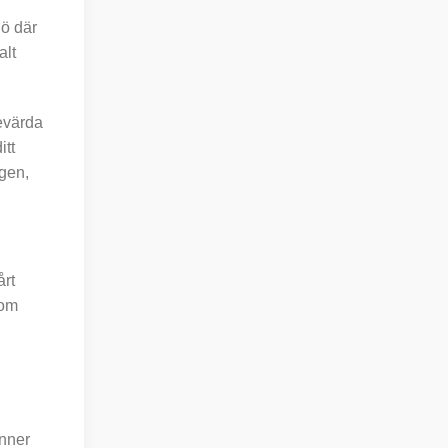
jö där
alt
sevärda
itt
ngen,
årt
som
inner