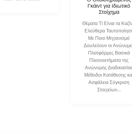
Γκάιντ για Ιδιωτικό
Στοίχημα
Θέματα Τί Είναι τα Καζί
Ελεύθερα Ταυτοποίησ
Με Ποιο Μηχανισμό
Δουλεύουν οι Ανώνυμε
Πλατφόρμες Βασικά
Πλεονεκτήματα της
Ανώνυμης Διαδικασία
Μέθοδοι Κατάθεσης κα
Ασφάλεια Σύγκριση
Στοιχείων...