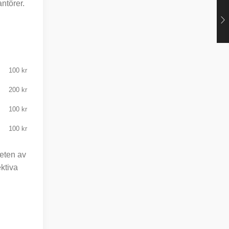
ntörer.
100 kr
200 kr
100 kr
100 kr
teten av
ektiva