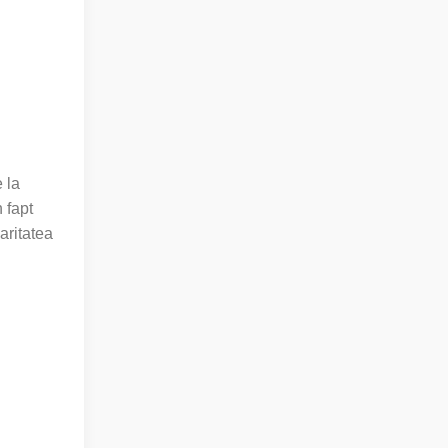
 la
 fapt
aritatea