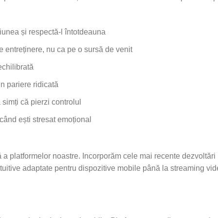
siunea și respectă-l întotdeauna
 entreținere, nu ca pe o sursă de venit
chilibrată
n pariere ridicată
imți că pierzi controlul
 când ești stresat emoțional
 a platformelor noastre. Incorporăm cele mai recente dezvoltări
ntuitive adaptate pentru dispozitive mobile până la streaming vi