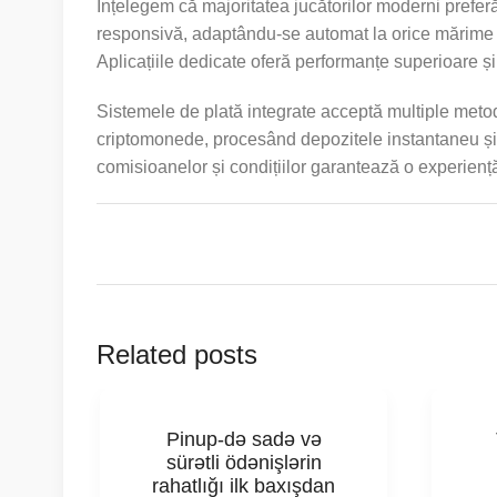
Înțelegem că majoritatea jucătorilor moderni prefer
responsivă, adaptându-se automat la orice mărime d
Aplicațiile dedicate oferă performanțe superioare și 
Sistemele de plată integrate acceptă multiple metode
criptomonede, procesând depozitele instantaneu și re
comisioanelor și condițiilor garantează o experiență
Related posts
Pinup-də sadə və
sürətli ödənişlərin
rahatlığı ilk baxışdan