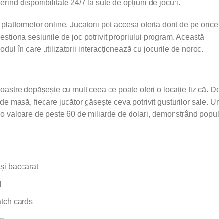
erind disponibilitate 24/7 la sute de opțiuni de jocuri.
 platformelor online. Jucătorii pot accesa oferta dorit de pe orice
gestiona sesiunile de joc potrivit propriului program. Această
dul în care utilizatorii interacționează cu jocurile de noroc.
oastre depășește cu mult ceea ce poate oferi o locație fizică. De
 de masă, fiecare jucător găsește ceva potrivit gusturilor sale. Un
ns o valoare de peste 60 de miliarde de dolari, demonstrând popul
și baccarat
l
atch cards