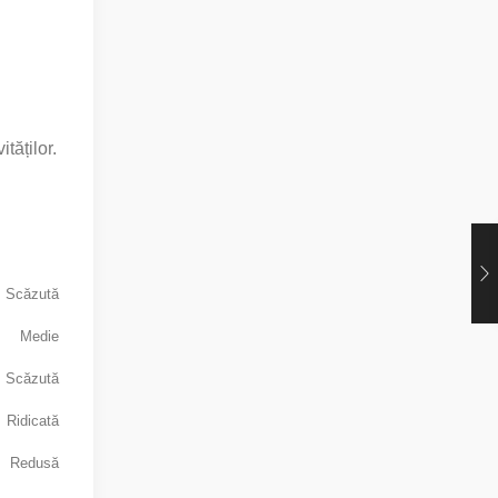
tăților.
Scăzută
Medie
Scăzută
Ridicată
Redusă