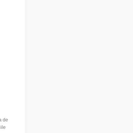
ra de
ile