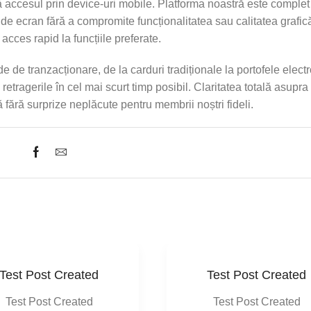
ă accesul prin device-uri mobile. Platforma noastră este complet
e ecran fără a compromite funcționalitatea sau calitatea grafic
acces rapid la funcțiile preferate.
 de tranzacționare, de la carduri tradiționale la portofele electr
tragerile în cel mai scurt timp posibil. Claritatea totală asupra
 fără surprize neplăcute pentru membrii noștri fideli.
Test Post Created
Test Post Created
Test Post Created
Test Post Created