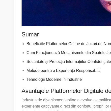
Sumar
Beneficiile Platformelor Online de Jocuri de Nor
Cum Funcționează Mecanismele din Spatele Joc
Securitate și Protecția Informațiilor Confidențiale
Metode pentru o Experiență Responsabilă
Tehnologii Moderne în Industrie
Avantajele Platformelor Digitale 
Industria de divertisment online a evoluat semnificat
experiențe captivante direct din confortul propriilor