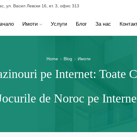
ас, ул. Васил Левски 16, ет. 3, офис 313
ачало
Имоти
Услуги
Блог
За нас
Контак
Home
Blog
Имоти
zinouri pe Internet: Toate C
Jocurile de Noroc pe Interne