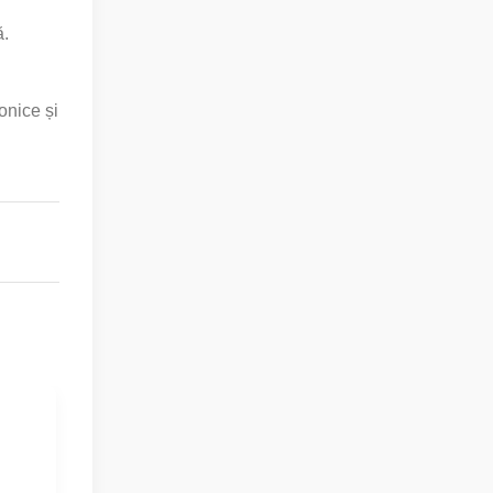
ă.
onice și
Тонкість навігації у
nitrobet it змушує
затриматися довше