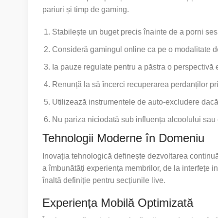
pariuri și timp de gaming.
Stabilește un buget precis înainte de a porni se
Consideră gamingul online ca pe o modalitate de
Ia pauze regulate pentru a păstra o perspectivă e
Renunță la să încerci recuperarea perdanților pri
Utilizează instrumentele de auto-excludere dacă s
Nu pariza niciodată sub influența alcoolului sau
Tehnologii Moderne în Domeniu
Inovația tehnologică definește dezvoltarea continuă
a îmbunătăți experiența membrilor, de la interfețe i
înaltă definiție pentru secțiunile live.
Experiența Mobilă Optimizată