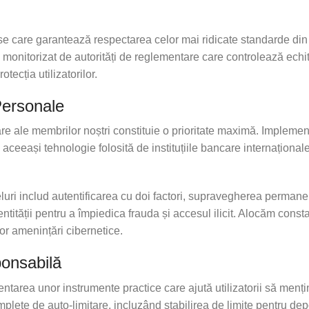
se care garantează respectarea celor mai ridicate standarde din
e monitorizat de autorități de reglementare care controlează echi
tecția utilizatorilor.
Personale
iare ale membrilor noștri constituie o prioritate maximă. Impleme
aceeași tehnologie folosită de instituțiile bancare internațional
luri includ autentificarea cu doi factori, supravegherea permane
ntității pentru a împiedica frauda și accesul ilicit. Alocăm consta
lor amenințări cibernetice.
ponsabilă
area unor instrumente practice care ajută utilizatorii să menți
mplete de auto-limitare, incluzând stabilirea de limite pentru dep