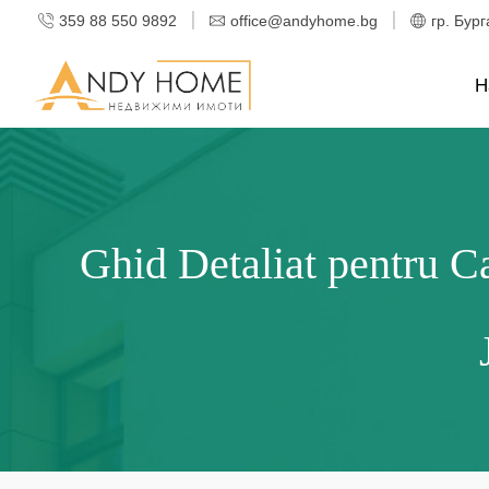
359 88 550 9892
office@andyhome.bg
гр. Бург
Н
Ghid Detaliat pentru Ca