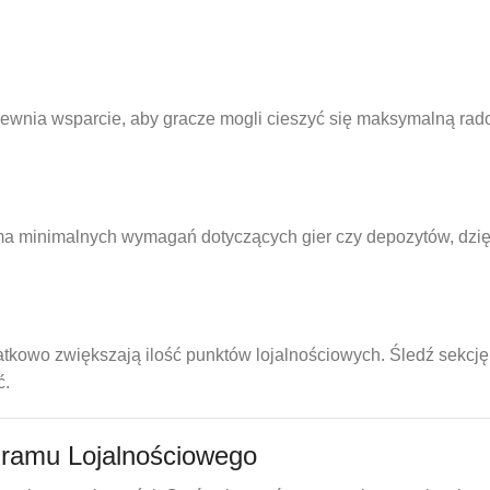
pewnia wsparcie, aby gracze mogli cieszyć się maksymalną rad
ma minimalnych wymagań dotyczących gier czy depozytów, dzię
atkowo zwiększają ilość punktów lojalnościowych. Śledź sekcję
ć.
gramu Lojalnościowego