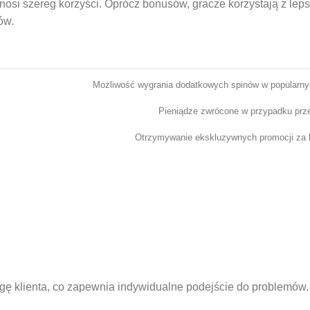
si szereg korzyści. Oprócz bonusów, gracze korzystają z lep
ów.
Możliwość wygrania dodatkowych spinów w popularny
Pieniądze zwrócone w przypadku prz
Otrzymywanie ekskluzywnych promocji za l
gę klienta, co zapewnia indywidualne podejście do problemów.