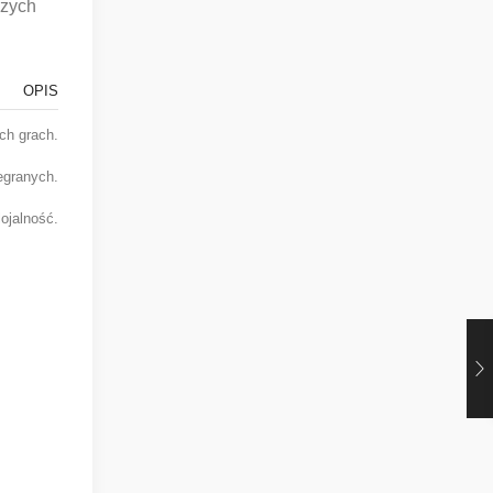
szych
OPIS
ch grach.
egranych.
ojalność.