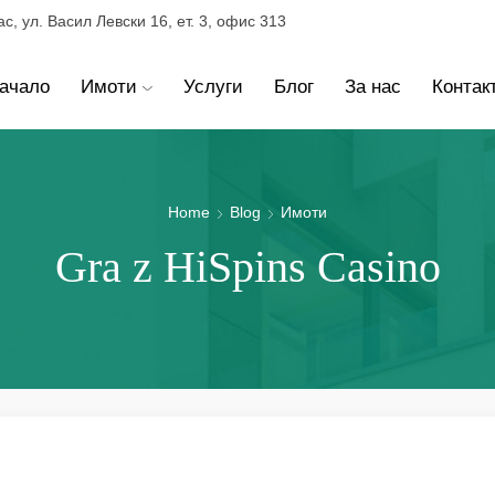
ас, ул. Васил Левски 16, ет. 3, офис 313
ачало
Имоти
Услуги
Блог
За нас
Контак
Home
Blog
Имоти
Gra z HiSpins Casino