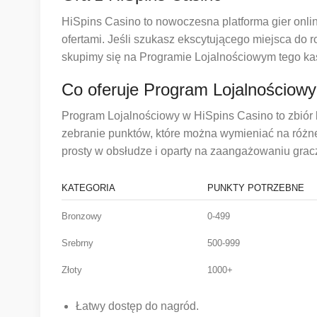
HiSpins Casino to nowoczesna platforma gier onlin
ofertami. Jeśli szukasz ekscytującego miejsca do r
skupimy się na Programie Lojalnościowym tego kasy
Co oferuje Program Lojalnościow
Program Lojalnościowy w HiSpins Casino to zbiór 
zebranie punktów, które można wymieniać na różne
prosty w obsłudze i oparty na zaangażowaniu grac
KATEGORIA
PUNKTY POTRZEBNE
Bronzowy
0-499
Srebrny
500-999
Złoty
1000+
Łatwy dostęp do nagród.