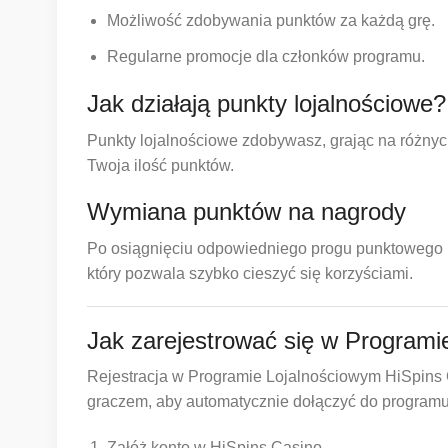
Możliwość zdobywania punktów za każdą grę.
Regularne promocje dla członków programu.
Jak działają punkty lojalnościowe?
Punkty lojalnościowe zdobywasz, grając na różnych
Twoja ilość punktów.
Wymiana punktów na nagrody
Po osiągnięciu odpowiedniego progu punktowego m
który pozwala szybko cieszyć się korzyściami.
Jak zarejestrować się w Program
Rejestracja w Programie Lojalnościowym HiSpins C
graczem, aby automatycznie dołączyć do programu
Załóż konto w HiSpins Casino.