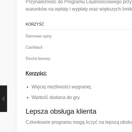
Przynależność do Programu Lojalnościowego przyno
warunków na wpłaty i wypłaty oraz większych limit
KORZYŚĆ
Darmowe spiny
Cashback
Ekstra bonusy
Korzyści:
Więcej możliwości wygranej.
Wartość dodana do gry.
Lepsza obsługa klienta
Członkowie programu mogą liczyć na lepszą obsłu