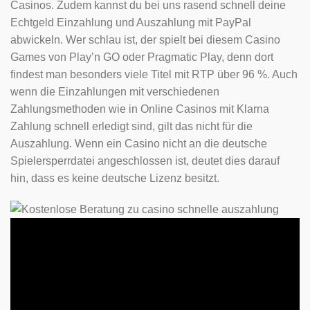
Casinos. Zudem kannst du bei uns rasend schnell deine
Echtgeld Einzahlung und Auszahlung mit PayPal
abwickeln. Wer schlau ist, der spielt bei diesem Casino
Games von Play’n GO oder Pragmatic Play, denn dort
findest man besonders viele Titel mit RTP über 96 %. Auch
wenn die Einzahlungen mit verschiedenen
Zahlungsmethoden wie in Online Casinos mit Klarna
Zahlung schnell erledigt sind, gilt das nicht für die
Auszahlung. Wenn ein Casino nicht an die deutsche
Spielersperrdatei angeschlossen ist, deutet dies darauf
hin, dass es keine deutsche Lizenz besitzt.