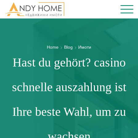
Home
Blog
Имоти
Hast du gehört? casino
schnelle auszahlung ist
Ihre beste Wahl, um zu
wachsen