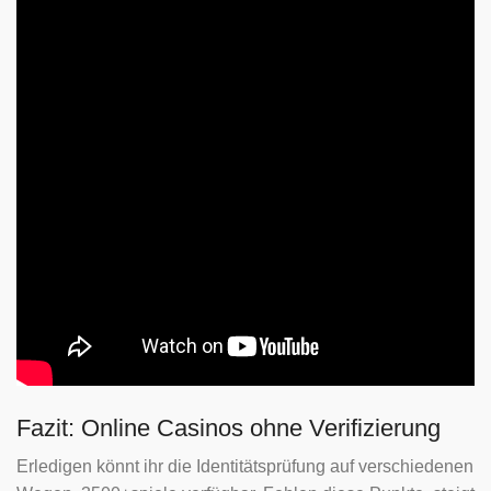
Fazit: Online Casinos ohne Verifizierung
Erledigen könnt ihr die Identitätsprüfung auf verschiedenen