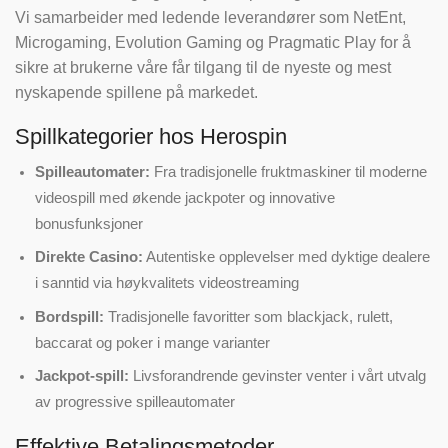
Vi samarbeider med ledende leverandører som NetEnt,
Microgaming, Evolution Gaming og Pragmatic Play for å
sikre at brukerne våre får tilgang til de nyeste og mest
nyskapende spillene på markedet.
Spillkategorier hos Herospin
Spilleautomater:
Fra tradisjonelle fruktmaskiner til moderne
videospill med økende jackpoter og innovative
bonusfunksjoner
Direkte Casino:
Autentiske opplevelser med dyktige dealere
i sanntid via høykvalitets videostreaming
Bordspill:
Tradisjonelle favoritter som blackjack, rulett,
baccarat og poker i mange varianter
Jackpot-spill:
Livsforandrende gevinster venter i vårt utvalg
av progressive spilleautomater
Effektive Betalingsmetoder