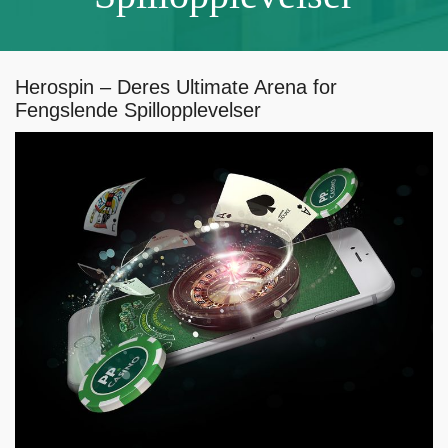
Herospin – Deres Ultimate Arena for
Fengslende Spillopplevelser