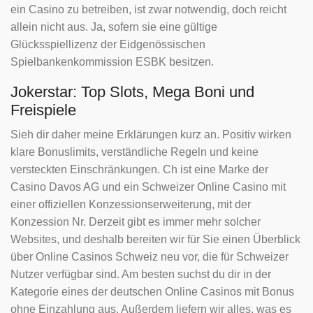
ein Casino zu betreiben, ist zwar notwendig, doch reicht
allein nicht aus. Ja, sofern sie eine gültige
Glücksspiellizenz der Eidgenössischen
Spielbankenkommission ESBK besitzen.
Jokerstar: Top Slots, Mega Boni und
Freispiele
Sieh dir daher meine Erklärungen kurz an. Positiv wirken
klare Bonuslimits, verständliche Regeln und keine
versteckten Einschränkungen. Ch ist eine Marke der
Casino Davos AG und ein Schweizer Online Casino mit
einer offiziellen Konzessionserweiterung, mit der
Konzession Nr. Derzeit gibt es immer mehr solcher
Websites, und deshalb bereiten wir für Sie einen Überblick
über Online Casinos Schweiz neu vor, die für Schweizer
Nutzer verfügbar sind. Am besten suchst du dir in der
Kategorie eines der deutschen Online Casinos mit Bonus
ohne Einzahlung aus. Außerdem liefern wir alles, was es