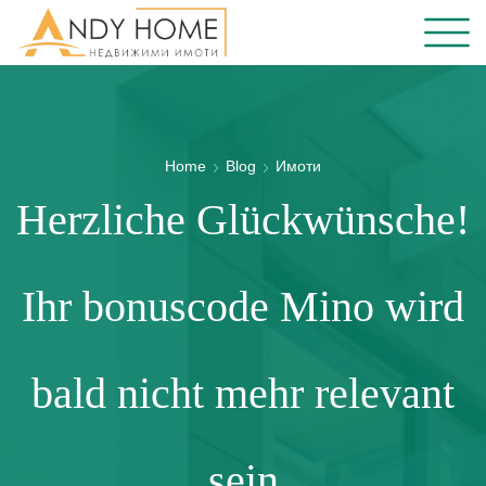
Home
Blog
Имоти
Herzliche Glückwünsche!
Ihr bonuscode Mino wird
bald nicht mehr relevant
sein