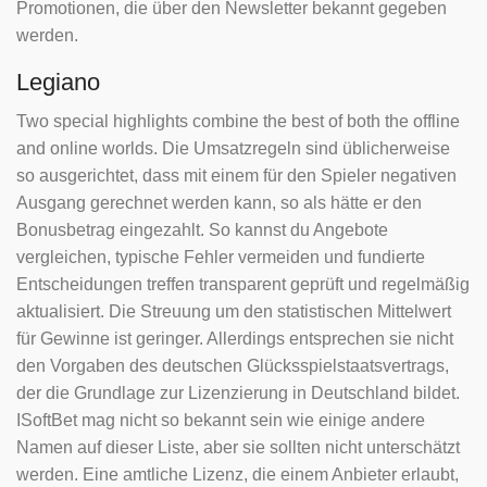
Promotionen, die über den Newsletter bekannt gegeben
werden.
Legiano
Two special highlights combine the best of both the offline
and online worlds. Die Umsatzregeln sind üblicherweise
so ausgerichtet, dass mit einem für den Spieler negativen
Ausgang gerechnet werden kann, so als hätte er den
Bonusbetrag eingezahlt. So kannst du Angebote
vergleichen, typische Fehler vermeiden und fundierte
Entscheidungen treffen transparent geprüft und regelmäßig
aktualisiert. Die Streuung um den statistischen Mittelwert
für Gewinne ist geringer. Allerdings entsprechen sie nicht
den Vorgaben des deutschen Glücksspielstaatsvertrags,
der die Grundlage zur Lizenzierung in Deutschland bildet.
ISoftBet mag nicht so bekannt sein wie einige andere
Namen auf dieser Liste, aber sie sollten nicht unterschätzt
werden. Eine amtliche Lizenz, die einem Anbieter erlaubt,