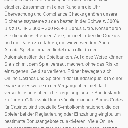
etabliert. Zusammen mit einer Rund um die Uhr
Überwachung und Compliance Checks gehören unsere
Sicherheitssysteme zu den besten in der Schweiz. 300%
Bis zu CHF 3 300 + 200 FS + 1 Bonus Crab. Konsultieren
Sie die untenstehenden Ziele, um mehr über die Cookies
und die Daten zu erfahren, die wir verwenden. Auch
Atronic Spielautomaten findet man öfter in den
Automatensälen der Spielbanken. Auf diese Weise können
Sie sich mit dem Spiel vertraut machen, ohne das Risiko
einzugehen, Geld zu verlieren. Früher bewegten sich
Online Casinos und Spieler in der Bundesrepublik in einer
Grauzone es wurde in der Vergangenheit mehrfach
versucht, eine einheitliche Regelung für alle Bundesländer
zu finden. Glücksspiel kann süchtig machen. Bonus Codes
für Casinos sind spezielle Symbolkombinationen, die der
Spieler bei der Registrierung oder Einzahlung eingibt, um
bestimmte Bonusangebote zu aktivieren. Viele Online