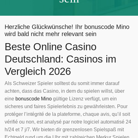
Herzliche Glückwünsche! Ihr bonuscode Mino
wird bald nicht mehr relevant sein
Beste Online Casino
Deutschland: Casinos im
Vergleich 2026
Als Schweizer Spieler solltest du somit immer darauf
achten, dass das Casino, in dem du spielen willst, über
eine
bonuscode Mino
gültige Lizenz verfügt, um ein
sicheres und faires Spielerlebnis zu gewährleisten. Pour
protéger l’intégrité de la plateforme, chaque avis, qu’il soit
vérifié ou non, est analysé par notre logiciel automatisé 24
h/24 et 7 j/7. Wir bieten dir grenzenlosen Spielspaß mit
Echtgeld rund um die Uhr mit zahlreichen Merkur Spielen.