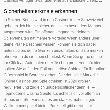
Casinos verfügen zwar über eine ausländische Lizenz z.
Sicherheitsmerkmale erkennen
In Sachen Bonus wird in den Casinos in der Schweiz viel
geboten. Ich bin mir sicher, dass dies besonders Männer
ansprechen wird. Ein offener Umgang mit deinem
Spielverhalten hat mehrere Vorteile: Wenn andere über
deine Pläne Bescheid wissen, können sie dich dabei
unterstützen, deine Grenzen einzuhalten, und sie merken
eher, wenn du sie überschreitest. Wenn Sie gerne online
Ihr Glück an Automaten oder Tischen probieren möchten,
sollten Sie auf jeden Fall nur seriöse Anbieter für Ihr online
Glücksspiel in Betracht ziehen. Der deutsche Markt für
Online Casinos und Spielotheken ist 2026 größer,
regulierter und zugleich unübersichtlicher denn je. ➥
Topmoderne Casino Spiele. Es richtet sich vor allem an
Bonus und Slot Fans, da es ein starkes mehrstufiges
Willkommenspaket bietet. Punktuell gibt es weitere