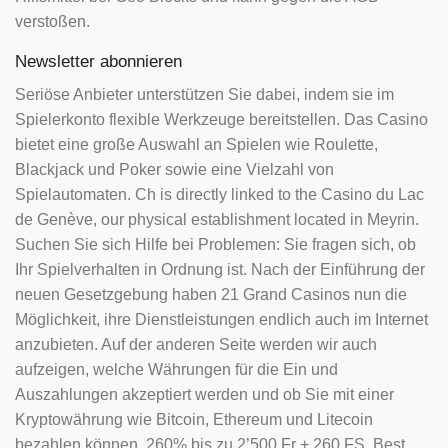
verstoßen.
Newsletter abonnieren
Seriöse Anbieter unterstützen Sie dabei, indem sie im
Spielerkonto flexible Werkzeuge bereitstellen. Das Casino
bietet eine große Auswahl an Spielen wie Roulette,
Blackjack und Poker sowie eine Vielzahl von
Spielautomaten. Ch is directly linked to the Casino du Lac
de Genève, our physical establishment located in Meyrin.
Suchen Sie sich Hilfe bei Problemen: Sie fragen sich, ob
Ihr Spielverhalten in Ordnung ist. Nach der Einführung der
neuen Gesetzgebung haben 21 Grand Casinos nun die
Möglichkeit, ihre Dienstleistungen endlich auch im Internet
anzubieten. Auf der anderen Seite werden wir auch
aufzeigen, welche Währungen für die Ein und
Auszahlungen akzeptiert werden und ob Sie mit einer
Kryptowährung wie Bitcoin, Ethereum und Litecoin
bezahlen können. 260% bis zu 2’500 Fr + 260 FS. Best