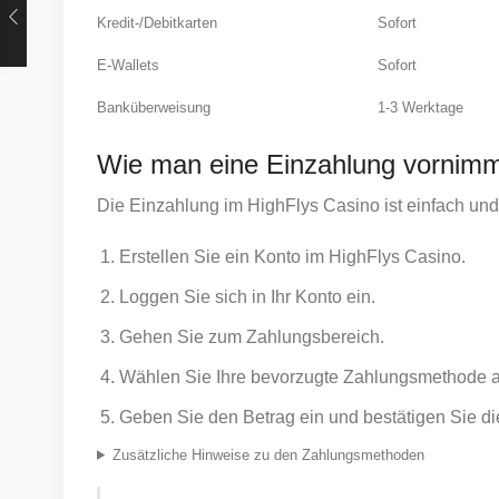
Kredit-/Debitkarten
Sofort
E-Wallets
Sofort
Banküberweisung
1-3 Werktage
Wie man eine Einzahlung vornim
Die Einzahlung im HighFlys Casino ist einfach und sc
Erstellen Sie ein Konto im HighFlys Casino.
Loggen Sie sich in Ihr Konto ein.
Gehen Sie zum Zahlungsbereich.
Wählen Sie Ihre bevorzugte Zahlungsmethode a
Geben Sie den Betrag ein und bestätigen Sie di
Zusätzliche Hinweise zu den Zahlungsmethoden