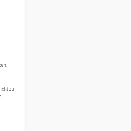
zen.
icht zu
m