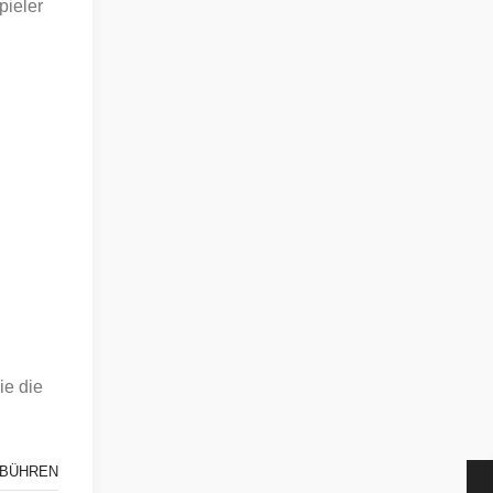
pieler
ie die
BÜHREN