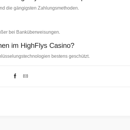
ind die gängigsten Zahlungsmethoden.
 außer bei Banküberweisungen.
onen im HighFlys Casino?
lüsselungstechnologien bestens geschützt.