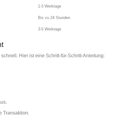
1-3 Werktage
Bis zu 24 Stunden
3-5 Werktage
mt
hnell. Hier ist eine Schritt-für-Schritt-Anleitung:
us.
e Transaktion.