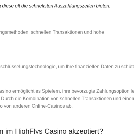
a diese oft die schnellsten Auszahlungszeiten bieten.
lungsmethoden, schnellen Transaktionen und hohe
hlüsselungstechnologie, um Ihre finanziellen Daten zu schüt
no ermöglicht es Spielern, ihre bevorzugte Zahlungsoption le
n. Durch die Kombination von schnellen Transaktionen und eine
no von anderen Online-Casinos ab.
im HighFlys Casino akzeptiert?