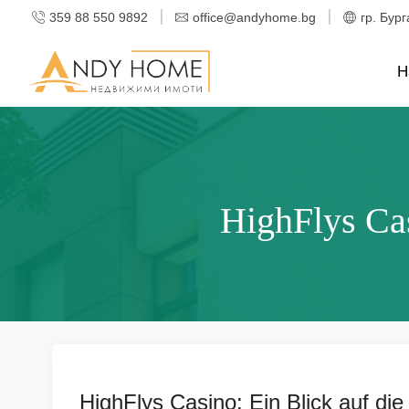
359 88 550 9892
office@andyhome.bg
гр. Бург
Н
HighFlys Cas
HighFlys Casino: Ein Blick auf di