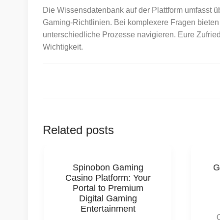
Die Wissensdatenbank auf der Plattform umfasst üb
Gaming-Richtlinien. Bei komplexere Fragen bieten w
unterschiedliche Prozesse navigieren. Eure Zufrie
Wichtigkeit.
Related posts
Spinobon Gaming
G
Casino Platform: Your
Portal to Premium
Digital Gaming
Entertainment