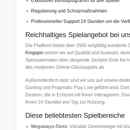
Exklusives Bonusprogramm für alle Spieler
Regulierung und Schutzmaßnahmen
Professioneller Support 24 Stunden um die Ver
Reichhaltiges Spielangebot bei un
Die Plattform bietet über 3500 sorgfältig kuratier
Kingspin
setzen wir auf Qualität und Auswahl, dam
Spielautomaten über steigende Jackpot-Slots bis h
des modernen Online-Glücksspiels ab.
Außerordentlich stolz sind wir uns auf unsere dir
Gaming und Pragmatic Play Live geführt wird. Dor
Dealern, die in Echtzeit mit Ihnen interagieren. D
Ihnen 24 Stunden pro Tag zur Nutzung.
Diese beliebtesten Spielbereiche
Megaways-Slots:
Variable Gewinnwege mit bis