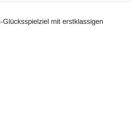
Glücksspielziel mit erstklassigen