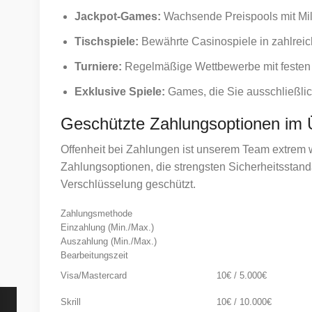
Jackpot-Games:
Wachsende Preispools mit Mi
Tischspiele:
Bewährte Casinospiele in zahlreich
Turniere:
Regelmäßige Wettbewerbe mit festen
Exklusive Spiele:
Games, die Sie ausschließlich
Geschützte Zahlungsoptionen im 
Offenheit bei Zahlungen ist unserem Team extrem w
Zahlungsoptionen, die strengsten Sicherheitsstanda
Verschlüsselung geschützt.
Zahlungsmethode
Einzahlung (Min./Max.)
Auszahlung (Min./Max.)
Bearbeitungszeit
Visa/Mastercard
10€ / 5.000€
Skrill
10€ / 10.000€