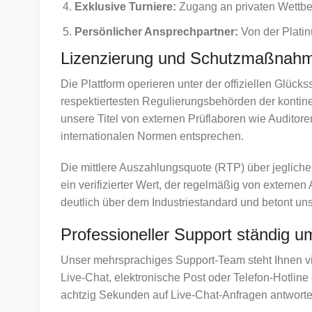
Exklusive Turniere:
Zugang an privaten Wettbew
Persönlicher Ansprechpartner:
Von der Platin
Lizenzierung und Schutzmaßnah
Die Plattform operieren unter der offiziellen Glüc
respektiertesten Regulierungsbehörden der kontine
unsere Titel von externen Prüflaboren wie Auditore
internationalen Normen entsprechen.
Die mittlere Auszahlungsquote (RTP) über jegliche
ein verifizierter Wert, der regelmäßig von externen 
deutlich über dem Industriestandard und betont un
Professioneller Support ständig um
Unser mehrsprachiges Support-Team steht Ihnen vie
Live-Chat, elektronische Post oder Telefon-Hotline 
achtzig Sekunden auf Live-Chat-Anfragen antworte