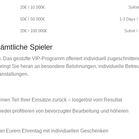
20€ / 10.000€
Sofort
50€ / 50.000€
1-3 Days /
20€ / 100.000€
Sofort /
mtliche Spieler
 Das gestufte VIP-Programm offeriert individuell zugeschnitten
e bringt Sie heran an besondere Belohnungen, individuelle Betr
anstaltungen.
en Teil Ihrer Einsätze zurück – losgelöst vom Resultat
ieder profitieren von bevorzugter Bearbeitung und höheren
an Eurem Ehrentag mit individuellen Geschenken