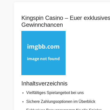
Kingspin Casino – Euer exklusives-
Gewinnchancen
Inhaltsverzeichnis
Vielfältiges Spielangebot bei uns
Sichere Zahlungsoptionen im Überblick