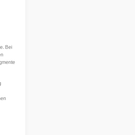
e. Bei
en
egmente
g
hen