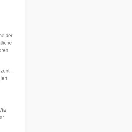
ne der
tliche
oren
ozent –
iert
Via
er