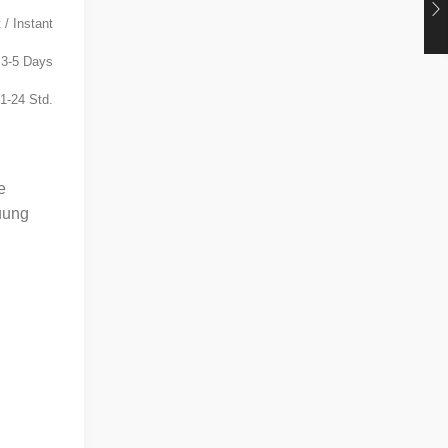
 / Instant
 3-5 Days
 1-24 Std.
e
euung