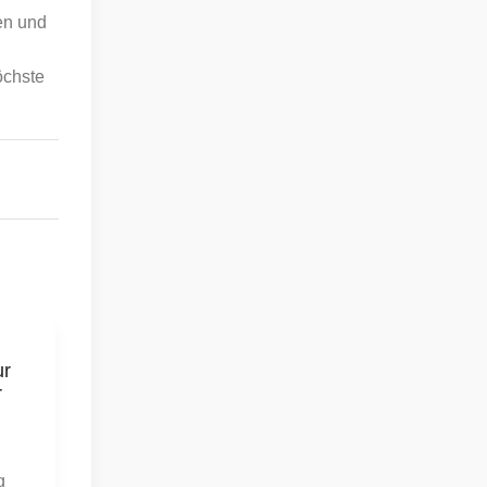
en und
öchste
ur
Debunking Common
r
Myths in the iGaming
Tr
World
Unveiling the Truth: Myths
B
g
in iGaming You Should