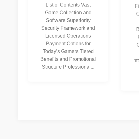
List of Contents Vast
F
Game Collection and
O
Software Superiority
Security Framework and
B
Licensed Operations
Payment Options for
Today’s Gamers Tiered
Benefits and Promotional
ht
Structure Professional...