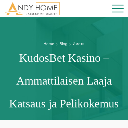
Home
Blog
Имоти
KudosBet Kasino –
Ammattilaisen Laaja
Katsaus ja Pelikokemus