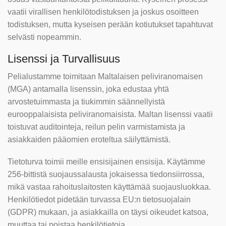
vaatii virallisen henkilötodistuksen ja joskus osoitteen
todistuksen, mutta kyseisen perään kotiutukset tapahtuvat
selvästi nopeammin.
Lisenssi ja Turvallisuus
Pelialustamme toimitaan Maltalaisen peliviranomaisen
(MGA) antamalla lisenssin, joka edustaa yhtä
arvostetuimmasta ja tiukimmin säännellyistä
eurooppalaisista peliviranomaisista. Maltan lisenssi vaatii
toistuvat auditointeja, reilun pelin varmistamista ja
asiakkaiden pääomien eroteltua säilyttämistä.
Tietoturva toimii meille ensisijainen ensisija. Käytämme
256-bittistä suojaussalausta jokaisessa tiedonsiirrossa,
mikä vastaa rahoituslaitosten käyttämää suojausluokkaa.
Henkilötiedot pidetään turvassa EU:n tietosuojalain
(GDPR) mukaan, ja asiakkailla on täysi oikeudet katsoa,
muuttaa tai poistaa henkilötietoja.