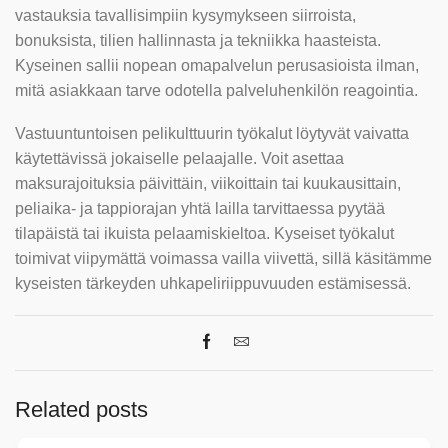
vastauksia tavallisimpiin kysymykseen siirroista,
bonuksista, tilien hallinnasta ja tekniikka haasteista.
Kyseinen sallii nopean omapalvelun perusasioista ilman,
mitä asiakkaan tarve odotella palveluhenkilön reagointia.
Vastuuntuntoisen pelikulttuurin työkalut löytyvät vaivatta
käytettävissä jokaiselle pelaajalle. Voit asettaa
maksurajoituksia päivittäin, viikoittain tai kuukausittain,
peliaika- ja tappiorajan yhtä lailla tarvittaessa pyytää
tilapäistä tai ikuista pelaamiskieltoa. Kyseiset työkalut
toimivat viipymättä voimassa vailla viivettä, sillä käsitämme
kyseisten tärkeyden uhkapeliriippuvuuden estämisessä.
Related posts