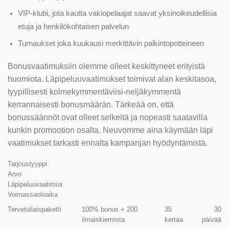
VIP-klubi, jota kautta vakiopelaajat saavat yksinoikeudellisia
etuja ja henkilökohtaisen palvelun
Turnaukset joka kuukausi merkittävin palkintopotteineen
Bonusvaatimuksiin olemme olleet keskittyneet erityistä
huomiota. Läpipeluuvaatimukset toimivat alan keskitasoa,
tyypillisesti kolmekymmentäviisi-neljäkymmentä
kerrannaisesti bonusmäärän. Tärkeää on, että
bonussäännöt ovat olleet selkeitä ja nopeasti saatavilla
kunkin promootion osalta. Neuvomme aina käymään läpi
vaatimukset tarkasti ennalta kampanjan hyödyntämistä.
Tarjoustyyppi
Arvo
Läpipeluuvaatimus
Voimassaoloaika
Tervetuliaispaketti
100% bonus + 200
35
30
ilmaiskierrosta
kertaa
päivää