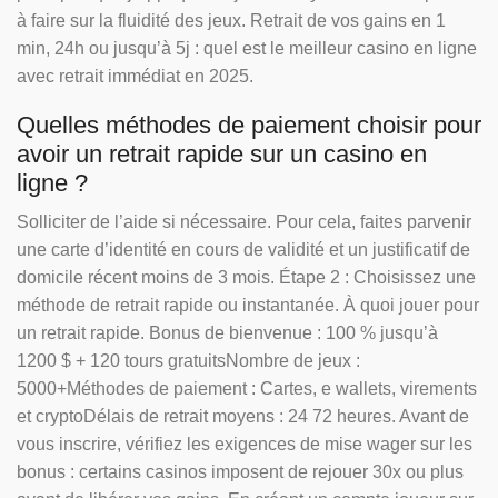
à faire sur la fluidité des jeux. Retrait de vos gains en 1
min, 24h ou jusqu’à 5j : quel est le meilleur casino en ligne
avec retrait immédiat en 2025.
Quelles méthodes de paiement choisir pour
avoir un retrait rapide sur un casino en
ligne ?
Solliciter de l’aide si nécessaire. Pour cela, faites parvenir
une carte d’identité en cours de validité et un justificatif de
domicile récent moins de 3 mois. Étape 2 : Choisissez une
méthode de retrait rapide ou instantanée. À quoi jouer pour
un retrait rapide. Bonus de bienvenue : 100 % jusqu’à
1200 $ + 120 tours gratuitsNombre de jeux :
5000+Méthodes de paiement : Cartes, e wallets, virements
et cryptoDélais de retrait moyens : 24 72 heures. Avant de
vous inscrire, vérifiez les exigences de mise wager sur les
bonus : certains casinos imposent de rejouer 30x ou plus