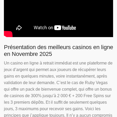
Présentation des meilleurs casinos en ligne
en Novembre 2025
Un casino en ligne à retrait immédiat est une plateforme de
jeux d’argent qui permet aux joueurs de récupérer leurs
gains en quelques minutes, voire instantanément, après
validation de leur demande. C’est le cas de Ruby Vegas
qui offre un pack de bienvenue complet, qui offre un bonus
de casinos de 300% jusqu’à 2 000 € + 200 Free Spins sur
les 3 premiers dépôts. Et il suffit de seulement quelques
jours, 3 maximums pour recevoir ses gains. Voici les
principes que j’applique toujours. Il n’y a aucun compromis