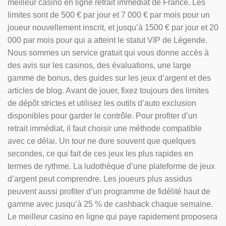
meilleur casino en ligne retrait immédiat de France. Les
limites sont de 500 € par jour et 7 000 € par mois pour un
joueur nouvellement inscrit, et jusqu’à 1500 € par jour et 20
000 par mois pour qui a atteint le statut VIP de Légende.
Nous sommes un service gratuit qui vous donne accès à
des avis sur les casinos, des évaluations, une large
gamme de bonus, des guides sur les jeux d’argent et des
articles de blog. Avant de jouer, fixez toujours des limites
de dépôt strictes et utilisez les outils d’auto exclusion
disponibles pour garder le contrôle. Pour profiter d’un
retrait immédiat, il faut choisir une méthode compatible
avec ce délai. Un tour ne dure souvent que quelques
secondes, ce qui fait de ces jeux les plus rapides en
termes de rythme. La ludothèque d’une plateforme de jeux
d’argent peut comprendre. Les joueurs plus assidus
peuvent aussi profiter d’un programme de fidélité haut de
gamme avec jusqu’à 25 % de cashback chaque semaine.
Le meilleur casino en ligne qui paye rapidement proposera