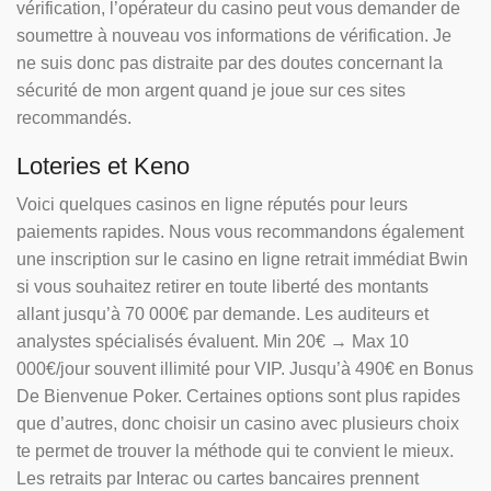
vérification, l’opérateur du casino peut vous demander de
soumettre à nouveau vos informations de vérification. Je
ne suis donc pas distraite par des doutes concernant la
sécurité de mon argent quand je joue sur ces sites
recommandés.
Loteries et Keno
Voici quelques casinos en ligne réputés pour leurs
paiements rapides. Nous vous recommandons également
une inscription sur le casino en ligne retrait immédiat Bwin
si vous souhaitez retirer en toute liberté des montants
allant jusqu’à 70 000€ par demande. Les auditeurs et
analystes spécialisés évaluent. Min 20€ → Max 10
000€/jour souvent illimité pour VIP. Jusqu’à 490€ en Bonus
De Bienvenue Poker. Certaines options sont plus rapides
que d’autres, donc choisir un casino avec plusieurs choix
te permet de trouver la méthode qui te convient le mieux.
Les retraits par Interac ou cartes bancaires prennent