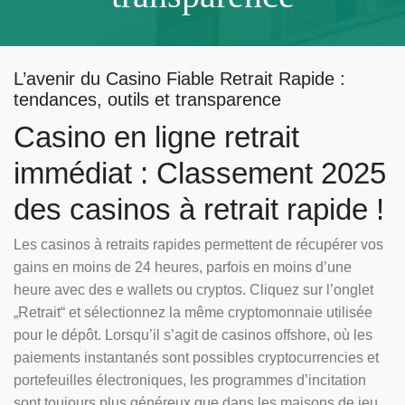
L’avenir du Casino Fiable Retrait Rapide :
tendances, outils et transparence
Casino en ligne retrait
immédiat : Classement 2025
des casinos à retrait rapide !
Les casinos à retraits rapides permettent de récupérer vos
gains en moins de 24 heures, parfois en moins d’une
heure avec des e wallets ou cryptos. Cliquez sur l’onglet
„Retrait“ et sélectionnez la même cryptomonnaie utilisée
pour le dépôt. Lorsqu’il s’agit de casinos offshore, où les
paiements instantanés sont possibles cryptocurrencies et
portefeuilles électroniques, les programmes d’incitation
sont toujours plus généreux que dans les maisons de jeu