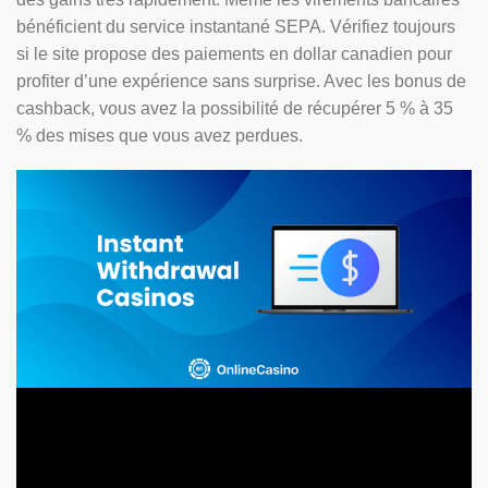
bénéficient du service instantané SEPA. Vérifiez toujours
si le site propose des paiements en dollar canadien pour
profiter d’une expérience sans surprise. Avec les bonus de
cashback, vous avez la possibilité de récupérer 5 % à 35
% des mises que vous avez perdues.