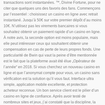
transactions sont instantanées. ™, Divine Fortune, pour ne
citer que quelques uns des favoris des fans. Commençons
par l’essentiel : choisissez un casino en ligne avec retrait
instantané. Jusqu’à 50€ sur votre premier dépôt d’au moins
10€. N’utilisez pas les virements bancaires si vous
souhaitez obtenir un paiement rapide d’un casino en ligne.
À notre avis, la seconde option est moins populaire, mais
elle peut intéresser ceux qui souhaitent obtenir une
compensation en cas de perte de leurs propres fonds. Une
particularité de Bwin qui vaut la peine d’être mentionnée
est le fait que la plateforme avait été élue „Opérateur de
l’année“ en 2018​. Si vous cherchez un nouveau casino en
ligne et que l’anonymat compte pour vous, un casino sans
vérification est la solution qu’il vous faut. Interface ultra
simple, application mobile excellente, et protection
acheteur reconnue. Un bon service client est le pilier d’un
casino en ligne de confiance. Après avoir testé de
nombreux sites et jeux, j’ai constaté que la discipline, la