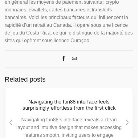
en général les moyens de paiement suivants : crypto
monnaies, ewallets, cartes bancaires et transferts
bancaires. Voici les principaux facteurs qui influencent la
rapidité d’un retrait au Canada. Il opère sous une licence
de jeu du Costa Rica, ce qui le distingue de la majorité des
sites qui opèrent sous licence Curaçao.
Related posts
Navigating the fun88 interface feels
surprisingly effortless from the first click
Navigating fun88’s interface reveals a clean
layout and intuitive design that makes accessing
features smooth, inviting users to engage